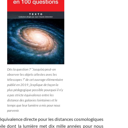
Dès la question 7 “Jusqu’où peut-on
observer les objets célestes avec les
télescopes ?” de cet ouvrage élémentaire
publié en 2019, j’explique de façon la
plus pédagogique possible pourquoi il n’y
a pas stricte équivalence entre les
distance des galaxies lointaines et le
temps que leur lumière a mis pour nous
parvenir.
e équivalence directe pour les distances cosmologiques
toile dont la lumière met dix mille années pour nous