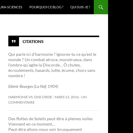
URA-SCIENCES
POURQUOI CE BLOG ?
QUI SUIS-JE ?
CITATIONS
Qui parle ici d’harmonie ? Ignores-tu ce qu’est le
monde ? Un combat atroce, monstrueux, dans
l’ombre qu’agite la Discorde… Ô chutes,
écroulements, hasards, lutte, écume, chocs sans
nombre !
Elémir Bourges (La Nef, 1904)
HARMONIE VS. DISCORDE
MARS 13, 2016
UN
COMMENTAIRE
Des flottes de Soleils peut-être à pleines voiles
Viennent en ce moment…
Peut-être allons-nous voir brusquement