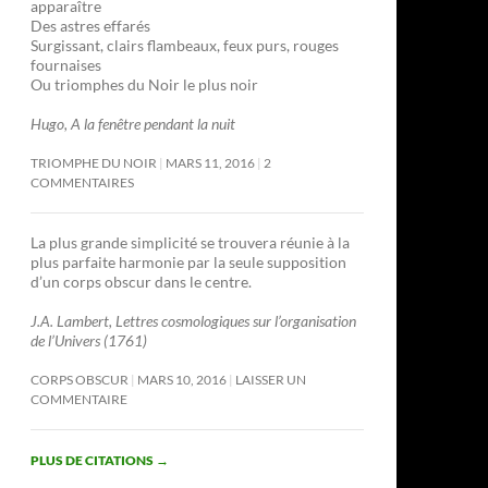
apparaître
Des astres effarés
Surgissant, clairs flambeaux, feux purs, rouges
fournaises
Ou triomphes du Noir le plus noir
Hugo, A la fenêtre pendant la nuit
TRIOMPHE DU NOIR
MARS 11, 2016
2
COMMENTAIRES
La plus grande simplicité se trouvera réunie à la
plus parfaite harmonie par la seule supposition
d’un corps obscur dans le centre.
J.A. Lambert, Lettres cosmologiques sur l’organisation
de l’Univers (1761)
CORPS OBSCUR
MARS 10, 2016
LAISSER UN
COMMENTAIRE
PLUS DE CITATIONS
→