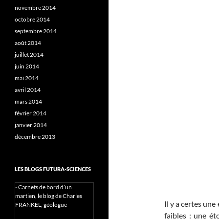
novembre 2014
octobre 2014
septembre 2014
août 2014
juillet 2014
juin 2014
mai 2014
avril 2014
mars 2014
février 2014
janvier 2014
décembre 2013
LES BLOGS FUTURA-SCIENCES
-
Carnets de bord d’un
martien, le blog de Charles
Il y a certes un
FRANKEL, géologue
faibles : une é