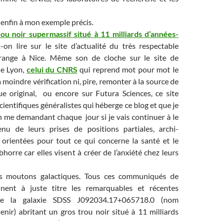
enfin à mon exemple précis.
ou noir supermassif situé à 11 milliards d’années-
t-on lire sur le site d’actualité du très respectable
grange à Nice. Même son de cloche sur le site de
de Lyon,
celui du CNRS
qui reprend mot pour mot le
la moindre vérification ni, pire, remonter à la source de
que original, ou encore sur Futura Sciences, ce site
cientifiques généralistes qui héberge ce blog et que je
n me demandant chaque jour si je vais continuer à le
nu de leurs prises de positions partiales, archi-
 orientées pour tout ce qui concerne la santé et le
bhorre car elles visent à créer de l’anxiété chez leurs
s moutons galactiques. Tous ces communiqués de
nent à juste titre les remarquables et récentes
de la galaxie SDSS J092034.17+065718.0 (nom
enir) abritant un gros trou noir situé à 11 milliards