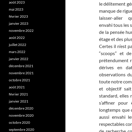
août 2023
le délitement gén
mai 2023
manque de rigue
février 2023
laisser-aller 
janvier 2023
envahi tous les 
novembre 2022
de la pensée hum
août 2022
étage et des plus
juillet 2022
Certes il n’est 
mars 2022
“scoops” et de
janvier 2022
prétendument rév
décembre 2021
dérives en da
novembre 2021
observations d
octobre 2021
toute notre comp
août 2021
et objectif sa
février 2021
standard, elles 
janvier 2021
s’affiner pour
décembre 2020
longtemps que c
novembre 2020
aussi envahi l
octobre 2020
respectables co
septembre 2020
de recherche co