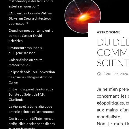
mathématique des trous noirs
est-elle en question?
L’Ancien des Jours de William
Blake : un Dieu architecte ou
oppresseur ?
Deux hommes contemplent la
ASTRONOMIE
Lune, de Caspar David
DU DÉ
Friedrich
Les nocturnes suédois
COMMU
d’Eugène Jansson
SCIENT
Colère divine ou chute
météoritique ?
Eclipse de Soleil ou Conversion
FÉVRIER 5, 2024
des païens ? L’énigme Antoine
Caron
Je ne m’en prend
Entre musique et peinture : La
Sonate du Soleil, de M.K.
concernant les 
Ciurlionis
géopolitiques, 
La Vierge et la Lune : dialogue
aux mains d’un 
entre le peintre et l’astronome
mondialiste.
Des trous noirs à l’intelligence
Non, je m’en ti
artificielle : la science ne dit pas
tout sur le monde