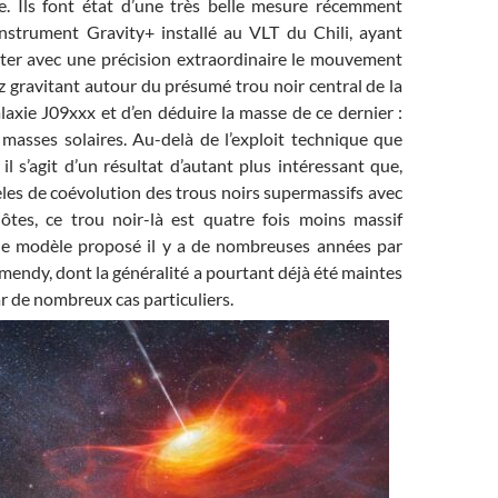
e. Ils font état d’une très belle mesure récemment
’instrument Gravity+ installé au VLT du Chili, ayant
ter avec une précision extraordinaire le mouvement
 gravitant autour du présumé trou noir central de la
alaxie J09xxx et d’en déduire la masse de ce dernier :
 masses solaires. Au-delà de l’exploit technique que
 il s’agit d’un résultat d’autant plus intéressant que,
les de coévolution des trous noirs supermassifs avec
hôtes, ce trou noir-là est quatre fois moins massif
le modèle proposé il y a de nombreuses années par
endy, dont la généralité a pourtant déjà été maintes
r de nombreux cas particuliers.