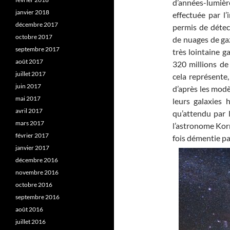
d’années-lumièr
janvier 2018
effectuée par l
décembre 2017
permis de détec
octobre 2017
de nuages de gaz
septembre 2017
très lointaine g
août 2017
320 millions de
juillet 2017
cela représente,
juin 2017
d’après les modè
mai 2017
leurs galaxies 
avril 2017
qu’attendu par 
mars 2017
l’astronome Korm
février 2017
fois démentie pa
janvier 2017
décembre 2016
novembre 2016
octobre 2016
septembre 2016
août 2016
juillet 2016