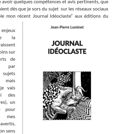
e avoir quelques compétences et avis pertinents, que
ent dès que je sors du sujet sur les réseaux sociaux
le mon récent Journal Idéoclaste” aux éditions du
enjeux
de la
aissent
ins sur
rts de
 – par
sujets
, mais
je vais
mi des
res), un
e pour
e mes
vertis,
mon sens