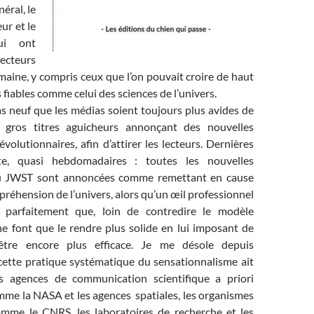
éral, le
ur et le
qui ont
secteurs
aine, y compris ceux que l’on pouvait croire de haut
 fiables comme celui des sciences de l’univers.
pas neuf que les médias soient toujours plus avides de
 gros titres aguicheurs annonçant des nouvelles
olutionnaires, afin d’attirer les lecteurs. Dernières
te, quasi hebdomadaires : toutes les nouvelles
u JWST sont annoncées comme remettant en cause
réhension de l’univers, alors qu’un œil professionnel
it parfaitement que, loin de contredire le modèle
ne font que le rendre plus solide en lui imposant de
 être encore plus efficace. Je me désole depuis
ette pratique systématique du sensationnalisme ait
es agences de communication scientifique a priori
mme la NASA et les agences spatiales, les organismes
mme le CNRS, les laboratoires de recherche et les