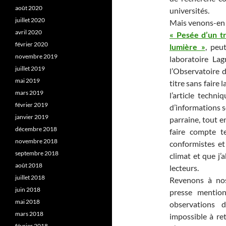
août 2020
universités.
juillet 2020
Mais venons-en 
avril 2020
« Pesée d’un tr
février 2020
lumière »
, peu
novembre 2019
laboratoire La
juillet 2019
l’Observatoire 
mai 2019
titre sans faire 
mars 2019
l’article techni
février 2019
d’informations s
janvier 2019
parraine, tout e
décembre 2018
faire compte te
novembre 2018
conformistes et
septembre 2018
climat et que j’a
août 2018
lecteurs.
juillet 2018
Revenons à no
juin 2018
presse mention
mai 2018
observations 
mars 2018
impossible à ret
février 2018