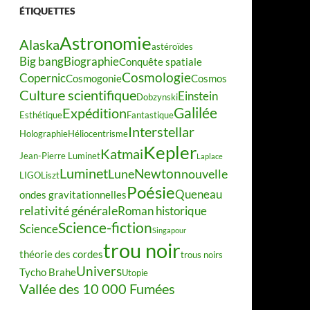
ÉTIQUETTES
Astronomie
Alaska
astéroïdes
Big bang
Biographie
Conquête spatiale
Cosmologie
Copernic
Cosmogonie
Cosmos
Culture scientifique
Einstein
Dobzynski
Galilée
Expédition
Esthétique
Fantastique
Interstellar
Holographie
Héliocentrisme
Kepler
Katmai
Jean-Pierre Luminet
Laplace
Luminet
Newton
Lune
nouvelle
LIGO
Liszt
Poésie
Queneau
ondes gravitationnelles
relativité générale
Roman historique
Science-fiction
Science
Singapour
trou noir
théorie des cordes
trous noirs
Univers
Tycho Brahe
Utopie
Vallée des 10 000 Fumées