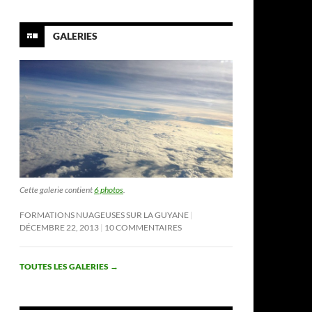
GALERIES
Cette galerie contient
6 photos
.
FORMATIONS NUAGEUSES SUR LA GUYANE
DÉCEMBRE 22, 2013
10 COMMENTAIRES
TOUTES LES GALERIES
→