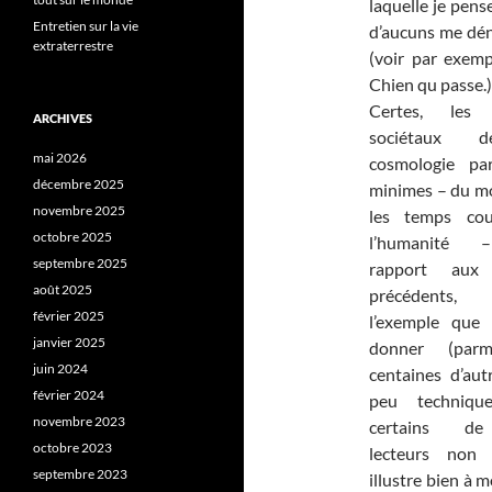
laquelle je pens
Entretien sur la vie
d’aucuns me déni
extraterrestre
(voir par exemp
Chien qu passe.)
Certes, les 
ARCHIVES
sociétaux 
mai 2026
cosmologie par
décembre 2025
minimes – du mo
novembre 2025
les temps cou
octobre 2025
l’humanité
septembre 2025
rapport aux 
août 2025
précédents
février 2025
l’exemple que 
janvier 2025
donner (par
juin 2024
centaines d’aut
février 2024
peu techniqu
novembre 2023
certains d
octobre 2023
lecteurs non a
septembre 2023
illustre bien à 