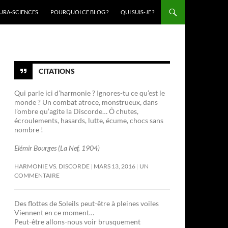
URA-SCIENCES
POURQUOI CE BLOG ?
QUI SUIS-JE ?
CITATIONS
Qui parle ici d’harmonie ? Ignores-tu ce qu’est le
monde ? Un combat atroce, monstrueux, dans
l’ombre qu’agite la Discorde… Ô chutes,
écroulements, hasards, lutte, écume, chocs sans
nombre !
Elémir Bourges (La Nef, 1904)
HARMONIE VS. DISCORDE
MARS 13, 2016
UN
COMMENTAIRE
Des flottes de Soleils peut-être à pleines voiles
Viennent en ce moment…
Peut-être allons-nous voir brusquement