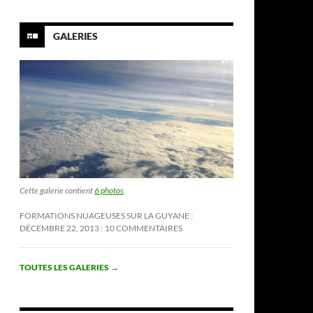
GALERIES
Cette galerie contient
6 photos
.
FORMATIONS NUAGEUSES SUR LA GUYANE
DÉCEMBRE 22, 2013
10 COMMENTAIRES
TOUTES LES GALERIES
→