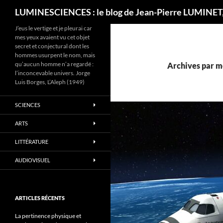
Recherche
LUMINESCIENCES : le blog de Jean-Pierre LUMINET,
J’eus le vertige et je pleurai car
mes yeux avaient vu cet objet
secret et conjectural dont les
hommes usurpent le nom, mais
qu’aucun homme n’a regardé :
Archives par m
l’inconcevable univers. Jorge
Luis Borges, L’Aleph (1949)
SCIENCES
ARTS
LITTÉRATURE
AUDIOVISUEL
ARTICLES RÉCENTS
La pertinence physique et