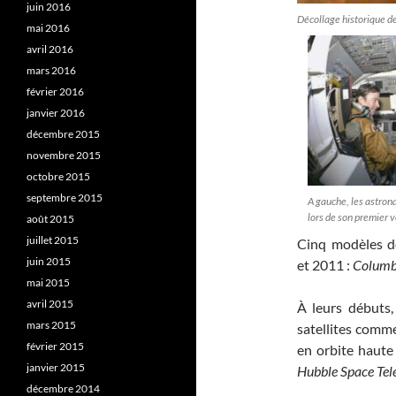
juin 2016
Décollage historique d
mai 2016
avril 2016
mars 2016
février 2016
janvier 2016
décembre 2015
novembre 2015
octobre 2015
septembre 2015
A gauche, les astron
lors de son premier v
août 2015
juillet 2015
Cinq modèles de
juin 2015
et 2011 :
Columb
mai 2015
avril 2015
À leurs débuts,
mars 2015
satellites commer
février 2015
en orbite haute
janvier 2015
Hubble Space Tel
décembre 2014