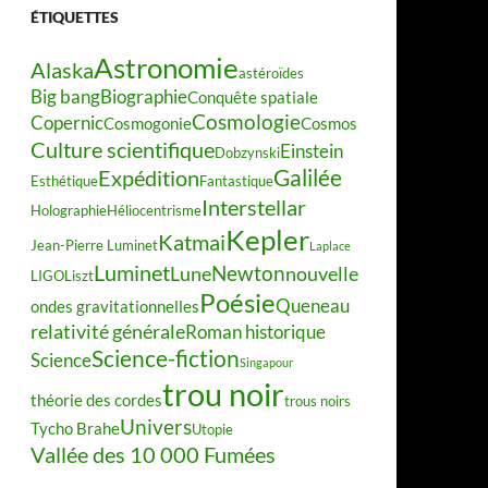
ÉTIQUETTES
Astronomie
Alaska
astéroïdes
Big bang
Biographie
Conquête spatiale
Cosmologie
Copernic
Cosmogonie
Cosmos
Culture scientifique
Einstein
Dobzynski
Galilée
Expédition
Esthétique
Fantastique
Interstellar
Holographie
Héliocentrisme
Kepler
Katmai
Jean-Pierre Luminet
Laplace
Luminet
Newton
Lune
nouvelle
LIGO
Liszt
Poésie
Queneau
ondes gravitationnelles
relativité générale
Roman historique
Science-fiction
Science
Singapour
trou noir
théorie des cordes
trous noirs
Univers
Tycho Brahe
Utopie
Vallée des 10 000 Fumées