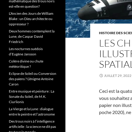
mathématique des trous noirs
est-elle en question?
L’Ancien des Jours de William
Blake : un Dieu architecte ou
oppresseur ?
Deux hommes contemplent la
HISTOIRE DES SCI
Lune, de Caspar David
LES CH
Friedrich
Les nocturnes suédois
ILLUST
d’Eugène Jansson
SPATIA
Colère divine ou chute
météoritique ?
Eclipse de Soleil ou Conversion
JUILLET 29, 2022
des païens ? L’énigme Antoine
Caron
Ceci est la quato
Entre musique et peinture : La
Sonate du Soleil, de M.K.
vous souhaitez a
Ciurlionis
papier non illus
La Vierge et la Lune : dialogue
poche 2020), ne 
entre le peintre et l’astronome
Des trous noirs à l’intelligence
artificielle : la science ne dit pas
tout sur le monde