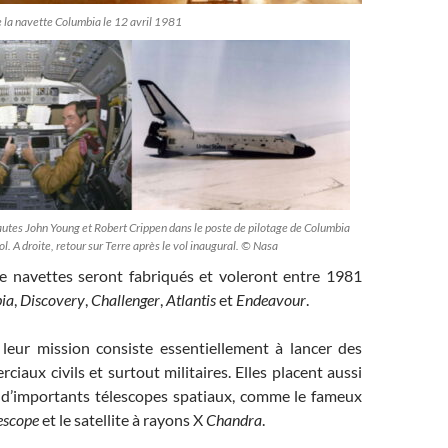
e la navette Columbia le 12 avril 1981
autes John Young et Robert Crippen dans le poste de pilotage de Columbia
ol. A droite, retour sur Terre après le vol inaugural. © Nasa
 navettes seront fabriqués et voleront entre 1981
ia
,
Discovery
,
Challenger
,
Atlantis
et
Endeavour
.
 leur mission consiste essentiellement à lancer des
ciaux civils et surtout militaires. Elles placent aussi
 d’importants télescopes spatiaux, comme le fameux
escope
et le satellite à rayons X
Chandra
.