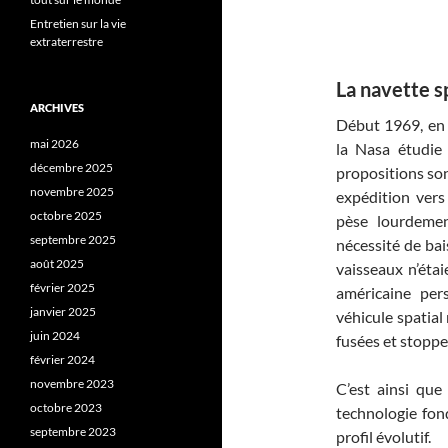
Entretien sur la vie
extraterrestre
La navette s
ARCHIVES
Début 1969, en p
mai 2026
la Nasa étudie
décembre 2025
propositions sont
novembre 2025
expédition vers
octobre 2025
pèse lourdemen
septembre 2025
nécessité de bais
août 2025
vaisseaux n’étai
février 2025
américaine per
janvier 2025
véhicule spatial
juin 2024
fusées et stoppe
février 2024
novembre 2023
C’est ainsi que
octobre 2023
technologie fond
septembre 2023
profil évolutif.