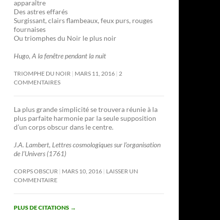
apparaître
Des astres effarés
Surgissant, clairs flambeaux, feux purs, rouges
fournaises
Ou triomphes du Noir le plus noir
Hugo, A la fenêtre pendant la nuit
TRIOMPHE DU NOIR
MARS 11, 2016
2
COMMENTAIRES
La plus grande simplicité se trouvera réunie à la
plus parfaite harmonie par la seule supposition
d’un corps obscur dans le centre.
J.A. Lambert, Lettres cosmologiques sur l’organisation
de l’Univers (1761)
CORPS OBSCUR
MARS 10, 2016
LAISSER UN
COMMENTAIRE
PLUS DE CITATIONS
→