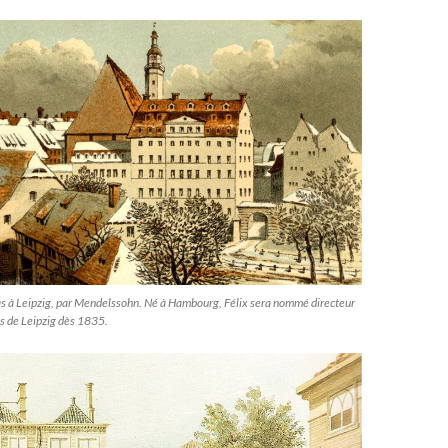
s à Leipzig, par Mendelssohn. Né à Hambourg, Félix sera nommé directeur
 de Leipzig dès 1835.