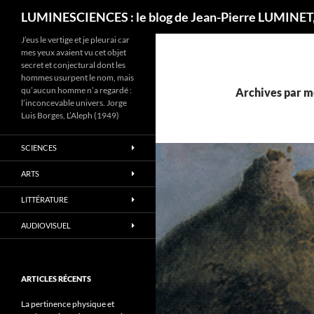
Recherche
LUMINESCIENCES : le blog de Jean-Pierre LUMINET,
J’eus le vertige et je pleurai car
mes yeux avaient vu cet objet
secret et conjectural dont les
hommes usurpent le nom, mais
qu’aucun homme n’a regardé :
Archives par mo
l’inconcevable univers. Jorge
Luis Borges, L’Aleph (1949)
SCIENCES
ARTS
LITTÉRATURE
AUDIOVISUEL
ARTICLES RÉCENTS
La pertinence physique et