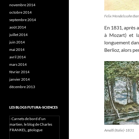
novembre 2014
octobre 2014
Felix Mendelssohn Bar
septembre 2014
En 1831, après a
août 2014
à Mozart) et la
juillet 2014
longuement dans
juin 2014
Berlioz, alors pe
mai 2014
avril 2014
mars 2014
février 2014
janvier 2014
décembre 2013
LES BLOGS FUTURA-SCIENCES
-
Carnets de bord d’un
martien, le blog de Charles
FRANKEL, géologue
Amalfi (Italie)-1831