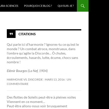
URA-SCIENCES
POURQUOI CE BLOG ?
QUI SUIS-JE ?
CITATIONS
Qui parle ici d’harmonie ? Ignores-tu ce qu’est le
monde ? Un combat atroce, monstrueux, dans
l’ombre qu’agite la Discorde… Ô chutes,
écroulements, hasards, lutte, écume, chocs sans
nombre !
Elémir Bourges (La Nef, 1904)
HARMONIE VS. DISCORDE
MARS 13, 2016
UN
COMMENTAIRE
Des flottes de Soleils peut-être à pleines voiles
Viennent en ce moment…
Peut-être allons-nous voir brusquement