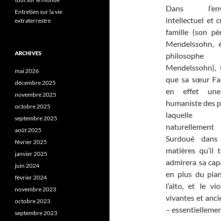
Dans l’envi
Entretien sur la vie
intellectuel et 
extraterrestre
famille (son p
Mendelssohn, é
ARCHIVES
philosoph
Mendelssohn), F
mai 2026
que sa sœur Fa
décembre 2025
en effet une
novembre 2025
humaniste des p
octobre 2025
laquelle 
septembre 2025
naturellement
août 2025
Surdoué dans 
février 2025
matières qu’il 
janvier 2025
admirera sa capa
juin 2024
en plus du pian
février 2024
l’alto, et le v
novembre 2023
vivantes et anci
octobre 2023
– essentiellement
septembre 2023