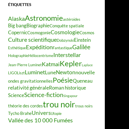
ÉTIQUETTES
Astronomie
Alaska
astéroïdes
Big bang
Biographie
Conquête spatiale
Cosmologie
Copernic
Cosmogonie
Cosmos
Culture scientifique
Einstein
Dobzynski
Galilée
Expédition
Esthétique
Fantastique
Interstellar
Holographie
Héliocentrisme
Kepler
Katmai
Jean-Pierre Luminet
Laplace
Luminet
Newton
Lune
nouvelle
LIGO
Liszt
Poésie
Queneau
ondes gravitationnelles
relativité générale
Roman historique
Science-fiction
Science
Singapour
trou noir
théorie des cordes
trous noirs
Univers
Tycho Brahe
Utopie
Vallée des 10 000 Fumées