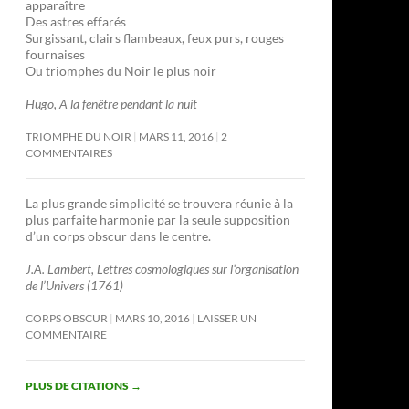
apparaître
Des astres effarés
Surgissant, clairs flambeaux, feux purs, rouges
fournaises
Ou triomphes du Noir le plus noir
Hugo, A la fenêtre pendant la nuit
TRIOMPHE DU NOIR
MARS 11, 2016
2
COMMENTAIRES
La plus grande simplicité se trouvera réunie à la
plus parfaite harmonie par la seule supposition
d’un corps obscur dans le centre.
J.A. Lambert, Lettres cosmologiques sur l’organisation
de l’Univers (1761)
CORPS OBSCUR
MARS 10, 2016
LAISSER UN
COMMENTAIRE
PLUS DE CITATIONS
→