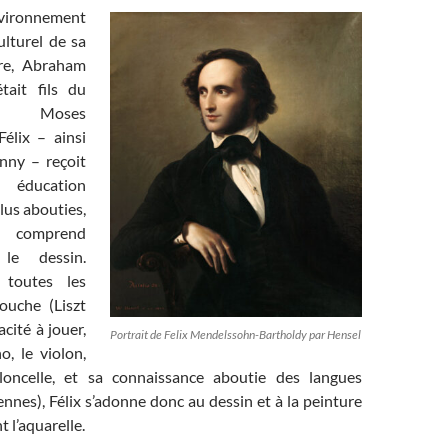
ronnement
culturel de sa
ère, Abraham
tait fils du
e Moses
élix – ainsi
nny – reçoit
 éducation
lus abouties,
comprend
 le dessin.
toutes les
touche (Liszt
cité à jouer,
Portrait de Felix Mendelssohn-Bartholdy par Hensel
o, le violon,
ioloncelle, et sa connaissance aboutie des langues
ennes), Félix s’adonne donc au dessin et à la peinture
 l’aquarelle.