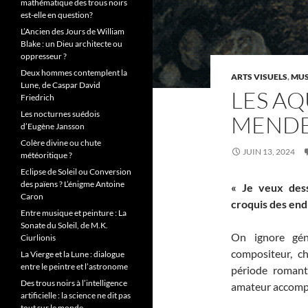
mathématique des trous noirs
est-elle en question?
L’Ancien des Jours de William
Blake : un Dieu architecte ou
oppresseur ?
Deux hommes contemplent la
ARTS VISUELS
,
MUS
Lune, de Caspar David
LES AQ
Friedrich
Les nocturnes suédois
MEND
d’Eugène Jansson
Colère divine ou chute
JUIN 13, 2024
météoritique ?
Eclipse de Soleil ou Conversion
des païens ? L’énigme Antoine
« Je veux dess
Caron
croquis des end
Entre musique et peinture : La
Sonate du Soleil, de M.K.
On ignore gén
Ciurlionis
compositeur, ch
La Vierge et la Lune : dialogue
entre le peintre et l’astronome
période romant
Des trous noirs à l’intelligence
amateur accompl
artificielle : la science ne dit pas
tout sur le monde