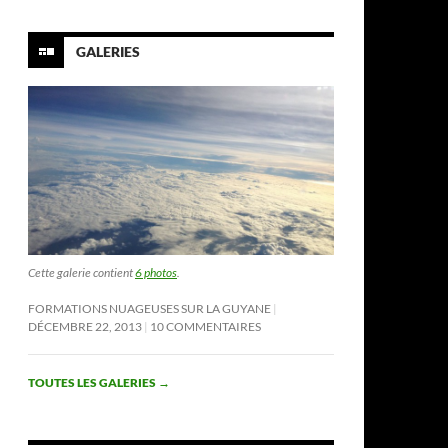
GALERIES
Cette galerie contient
6 photos
.
FORMATIONS NUAGEUSES SUR LA GUYANE
DÉCEMBRE 22, 2013
10 COMMENTAIRES
TOUTES LES GALERIES
→