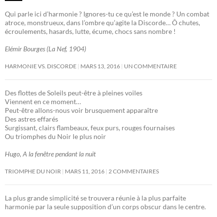
Qui parle ici d’harmonie ? Ignores-tu ce qu’est le monde ? Un combat
atroce, monstrueux, dans l’ombre qu’agite la Discorde… Ô chutes,
écroulements, hasards, lutte, écume, chocs sans nombre !
Elémir Bourges (La Nef, 1904)
HARMONIE VS. DISCORDE
MARS 13, 2016
UN COMMENTAIRE
Des flottes de Soleils peut-être à pleines voiles
Viennent en ce moment…
Peut-être allons-nous voir brusquement apparaître
Des astres effarés
Surgissant, clairs flambeaux, feux purs, rouges fournaises
Ou triomphes du Noir le plus noir
Hugo, A la fenêtre pendant la nuit
TRIOMPHE DU NOIR
MARS 11, 2016
2 COMMENTAIRES
La plus grande simplicité se trouvera réunie à la plus parfaite
harmonie par la seule supposition d’un corps obscur dans le centre.