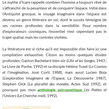
Le mythe d’Icare rappelle combien l’homme a toujours rêvé de
s’affranchir de la pesanteur et de conquérir l’espace. Initié dans
l’Antiquité grecque, le voyage imaginaire dans l’espace est
devenu un genre littéraire en soi, dont le succès témoigne de
ses racines profondes dans la sensibilité. Pour nombre
d’explorateurs cosmiques, l’essentiel n’est cependant pas le
trajet spatial, mais les contrées visitées.
La littérature est si riche qu’il est impossible d’en faire ici une
compilation exhaustive. Citons au moins quelques études
profondes: Gaston Bachelard bien sûr (
L’Air et les Songes
, 1943 ;
Le Livre de Poche, 1992) et sa disciple Hélène Tuzet (
Le Cosmos
et l’Imagination
, José Corti 1988), mais aussi Lucien Boia
(
L’exploration Imaginaire de l’Esp
ace, La Découverte 1987),
Stephen Dick (
La pluralité des mondes
, Actes Sud 1992), et
pourquoi pas mon
anthologie astropoétique
Les Poètes et
l’Univers (
Le Cherche-midi, 1992).