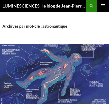
Recherche
LUMINESCIENCES : le blog de Jean-Pierre LUMINET, astrophysicien
ALLER
MENU
AU
PRINCI
CONTENU
Archives par mot-clé : astronautique