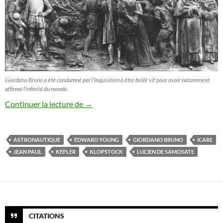
Giordano Bruno a été condamné par l’Inquisition à être brûlé vif pour avoir notamment
affirmé l’infinité du monde.
Le Voyage Cosmique dans la Littérature e
Continuer la lecture de
→
ASTRONAUTIQUE
EDWARD YOUNG
GIORDANO BRUNO
ICARE
JEAN PAUL
KEPLER
KLOPSTOCK
LUCIEN DE SAMOSATE
CITATIONS