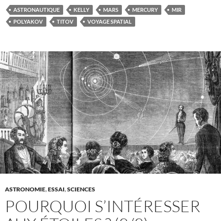
ASTRONAUTIQUE
KELLY
MARS
MERCURY
MIR
POLYAKOV
TITOV
VOYAGE SPATIAL
ASTRONOMIE
,
ESSAI
,
SCIENCES
POURQUOI S’INTÉRESSER