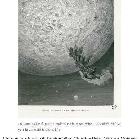
Au chant xxxiv du poème Roland Furieux de l’Arioste, Astolphe s’élève
vers la Lune sur le char d’Elie.
Un siècle plus tard, le chevalier Giambattista Marino (
Adone
,