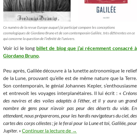
Ce numéro de la revue Europe auquel j’ai participé compare les conceptions
cosmologiques de Giordano Bruno et de son contemporain Galilée, très différentes en ce
qui concerne la question de l’infinité de l’univers.
Voir ici le long
billet de blog que j’ai récemment consacré à
Giordano Bruno
.
Peu après, Galilée découvre à la lunette astronomique le relief
de la Lune, prouvant qu’elle est de même nature que la Terre.
Son contemporain, le génial Johannes Kepler, s’enthousiasme
et entrevoit les voyages interplanétaires. Il lui écrit : «
Créons
des navires et des voiles adaptés à l’éther, et il y aura un grand
nombre de gens pour n’avoir pas peur des déserts du vide. En
attendant, nous préparerons, pour les hardis navigateurs du ciel, des
cartes des corps célestes ; je le ferai pour la Lune et toi, Galilée, pour
Les Chroniques de l’espace illust
Jupiter.
»
Continuer la lecture de
→