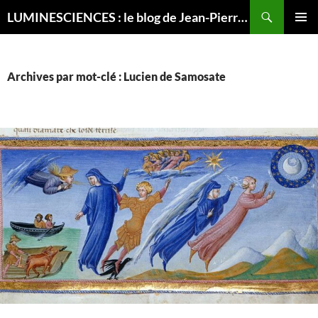
Recherche
LUMINESCIENCES : le blog de Jean-Pierre LUMINET, astrophysicien
ALLER
MENU
AU
PRINCI
CONTENU
Archives par mot-clé : Lucien de Samosate