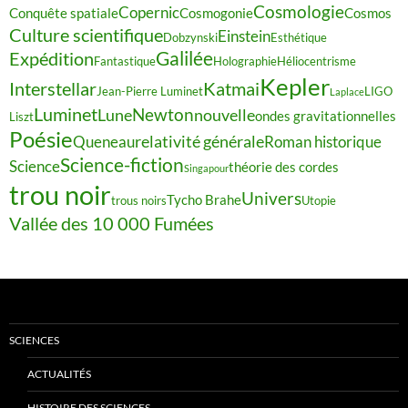
Cosmologie
Copernic
Conquête spatiale
Cosmogonie
Cosmos
Culture scientifique
Einstein
Dobzynski
Esthétique
Galilée
Expédition
Fantastique
Holographie
Héliocentrisme
Kepler
Interstellar
Katmai
Jean-Pierre Luminet
LIGO
Laplace
Luminet
Newton
Lune
nouvelle
ondes gravitationnelles
Liszt
Poésie
relativité générale
Queneau
Roman historique
Science-fiction
Science
théorie des cordes
Singapour
trou noir
Univers
Tycho Brahe
trous noirs
Utopie
Vallée des 10 000 Fumées
SCIENCES
ACTUALITÉS
HISTOIRE DES SCIENCES