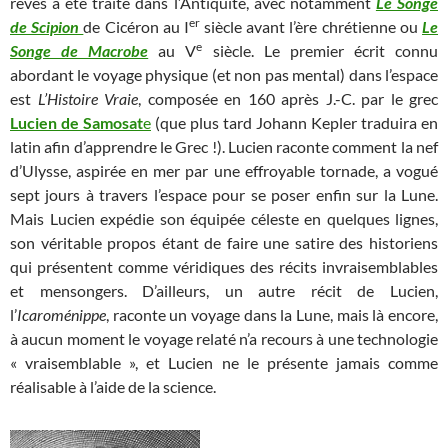
rêves a été traité dans l’Antiquité, avec notamment
Le Songe
er
de Scipion
de Cicéron au I
siècle avant l’ère chrétienne ou
Le
e
Songe de Macrobe
au V
siècle. Le premier écrit connu
abordant le voyage physique (et non pas mental) dans l’espace
est
L’Histoire Vraie
, composée en 160 après J.-C. par le grec
Lucien de Samosat
e
(que plus tard Johann Kepler traduira en
latin afin d’apprendre le Grec !). Lucien raconte comment la nef
d’Ulysse, aspirée en mer par une effroyable tornade, a vogué
sept jours à travers l’espace pour se poser enfin sur la Lune.
Mais Lucien expédie son équipée céleste en quelques lignes,
son véritable propos étant de faire une satire des historiens
qui présentent comme véridiques des récits invraisemblables
et mensongers. D’ailleurs, un autre récit de Lucien,
l’
Icaroménippe
, raconte un voyage dans la Lune, mais là encore,
à aucun moment le voyage relaté n’a recours à une technologie
« vraisemblable », et Lucien ne le présente jamais comme
réalisable à l’aide de la science.