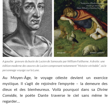
A gauche : gravure du buste de Lucien de Samosate par William Faithorne. A droite: une
édition moderne des œuvres de Lucien comprenant notamment “Histoire véritable”, où le
personnage voyage sur la Lune.
Au Moyen-Âge, le voyage céleste devient un exercice
mystique. Il s’agit de rejoindre l’empyrée – la demeure des
dieux et des bienheureux. Voilà pourquoi dans sa
Divine
Comédie
, le poète Dante traverse le ciel sans même le
regarder…