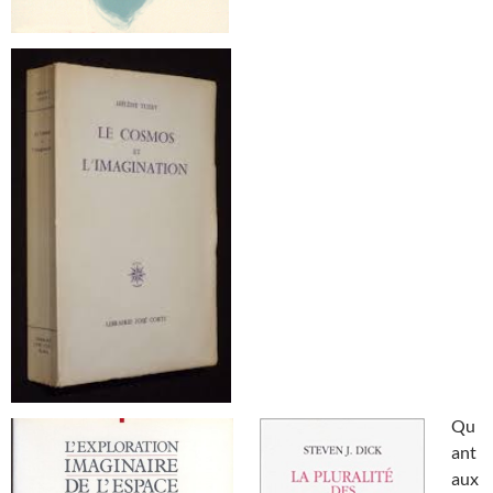
Qu
ant
aux