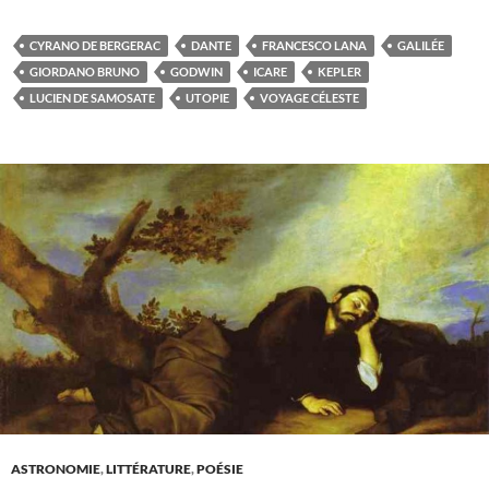
CYRANO DE BERGERAC
DANTE
FRANCESCO LANA
GALILÉE
GIORDANO BRUNO
GODWIN
ICARE
KEPLER
LUCIEN DE SAMOSATE
UTOPIE
VOYAGE CÉLESTE
ASTRONOMIE
,
LITTÉRATURE
,
POÉSIE