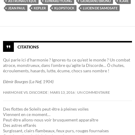
ASTRONAUTIQUE
EDWARD YOUNG
GIORDANO BRUNO
ICARE
JEAN PAUL
KEPLER
KLOPSTOCK
LUCIEN DE SAMOSATE
CITATIONS
Qui parle ici d’harmonie ? Ignores-tu ce qu’est le monde ? Un combat
atroce, monstrueux, dans l’ombre qu’agite la Discorde… Ô chutes,
écroulements, hasards, lutte, écume, chocs sans nombre !
Elémir Bourges (La Nef, 1904)
HARMONIE VS. DISCORDE
MARS 13, 2016
UN COMMENTAIRE
Des flottes de Soleils peut-être à pleines voiles
Viennent en ce moment…
Peut-être allons-nous voir brusquement apparaître
Des astres effarés
Surgissant, clairs flambeaux, feux purs, rouges fournaises