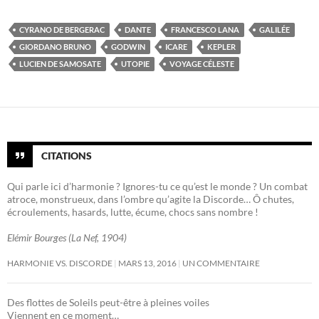
CYRANO DE BERGERAC
DANTE
FRANCESCO LANA
GALILÉE
GIORDANO BRUNO
GODWIN
ICARE
KEPLER
LUCIEN DE SAMOSATE
UTOPIE
VOYAGE CÉLESTE
CITATIONS
Qui parle ici d’harmonie ? Ignores-tu ce qu’est le monde ? Un combat
atroce, monstrueux, dans l’ombre qu’agite la Discorde… Ô chutes,
écroulements, hasards, lutte, écume, chocs sans nombre !
Elémir Bourges (La Nef, 1904)
HARMONIE VS. DISCORDE
MARS 13, 2016
UN COMMENTAIRE
Des flottes de Soleils peut-être à pleines voiles
Viennent en ce moment…