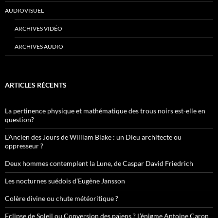
AUDIOVISUEL
ARCHIVES VIDÉO
ARCHIVES AUDIO
ARTICLES RÉCENTS
La pertinence physique et mathématique des trous noirs est-elle en
question?
L’Ancien des Jours de William Blake : un Dieu architecte ou
oppresseur ?
Deux hommes contemplent la Lune, de Caspar David Friedrich
Les nocturnes suédois d’Eugène Jansson
Colère divine ou chute météoritique ?
Eclipse de Soleil ou Conversion des païens ? L’énigme Antoine Caron