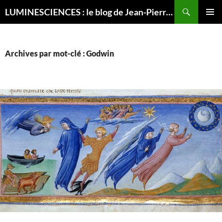
Recherche
LUMINESCIENCES : le blog de Jean-Pierre LUMINET, astrophysicien
ALLER
MENU
AU
PRINCI
CONTENU
Archives par mot-clé : Godwin