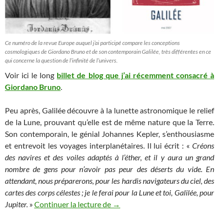
Ce numéro de la revue Europe auquel j’ai participé compare les conceptions
cosmologiques de Giordano Bruno et de son contemporain Galilée, très différentes en ce
qui concerne la question de l’infinité de l’univers.
Voir ici le long
billet de blog que j’ai récemment consacré à
Giordano Bruno
.
Peu après, Galilée découvre à la lunette astronomique le relief
de la Lune, prouvant qu’elle est de même nature que la Terre.
Son contemporain, le génial Johannes Kepler, s’enthousiasme
et entrevoit les voyages interplanétaires. Il lui écrit : «
Créons
des navires et des voiles adaptés à l’éther, et il y aura un grand
nombre de gens pour n’avoir pas peur des déserts du vide. En
attendant, nous préparerons, pour les hardis navigateurs du ciel, des
cartes des corps célestes ; je le ferai pour la Lune et toi, Galilée, pour
Les Chroniques de l’espace illust
Jupiter.
»
Continuer la lecture de
→