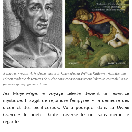
A gauche : gravure du buste de Lucien de Samosate par William Faithorne. A droite: une
édition moderne des œuvres de Lucien comprenant notamment “Histoire véritable”, où le
personnage voyage sur la Lune.
Au Moyen-Âge, le voyage céleste devient un exercice
mystique. Il s’agit de rejoindre l’empyrée – la demeure des
dieux et des bienheureux. Voilà pourquoi dans sa
Divine
Comédie
, le poète Dante traverse le ciel sans même le
regarder…