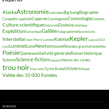
ÉTIQUETTES
Astronomie
Alaska
Big bang
Biographie
astéroïdes
Cosmologie
Copernic
Conquête spatiale
Cosmogonie
Cosmos
Culture scientifique
Einstein
Dobzynski
Esthétique
Galilée
Expédition
Fantastique
Holographie
Héliocentrisme
Kepler
Interstellar
Katmai
Jean-Pierre Luminet
LIGO
Laplace
Luminet
Newton
Lune
nouvelle
ondes gravitationnelles
Liszt
Poésie
relativité générale
Queneau
Roman historique
Science-fiction
Science
théorie des cordes
Singapour
trou noir
Univers
Tycho Brahe
trous noirs
Utopie
Vallée des 10 000 Fumées
SCIENCES