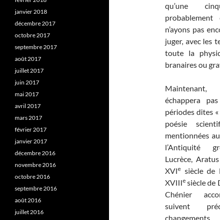
qu’une cinq
janvier 2018
probablement
décembre 2017
n’ayons pas enco
octobre 2017
juger, avec les 
septembre 2017
toute la physi
août 2017
branaires ou gra
juillet 2017
juin 2017
Maintenant,
mai 2017
échappera pas
avril 2017
périodes dites « 
mars 2017
poésie scienti
février 2017
mentionnées au 
janvier 2017
l’Antiquité g
décembre 2016
Lucrèce, Aratus
novembre 2016
e
XVI
siècle de 
octobre 2016
e
XVIII
siècle de 
septembre 2016
Chénier acc
août 2016
suivent pré
juillet 2016
changements 