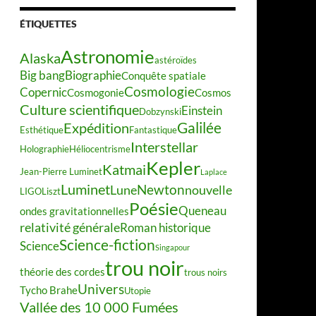
ÉTIQUETTES
Astronomie
Alaska
astéroïdes
Big bang
Biographie
Conquête spatiale
Cosmologie
Copernic
Cosmogonie
Cosmos
Culture scientifique
Einstein
Dobzynski
Galilée
Expédition
Esthétique
Fantastique
Interstellar
Holographie
Héliocentrisme
Kepler
Katmai
Jean-Pierre Luminet
Laplace
Luminet
Newton
Lune
nouvelle
LIGO
Liszt
Poésie
Queneau
ondes gravitationnelles
relativité générale
Roman historique
Science-fiction
Science
Singapour
trou noir
théorie des cordes
trous noirs
Univers
Tycho Brahe
Utopie
Vallée des 10 000 Fumées