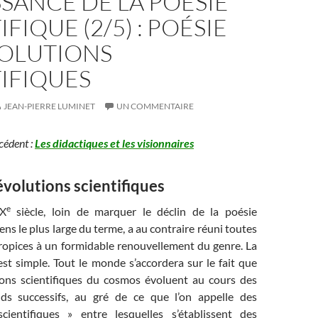
SANCE DE LA POÉSIE
FIQUE (2/5) : POÉSIE
VOLUTIONS
IFIQUES
JEAN-PIERRE LUMINET
UN COMMENTAIRE
écédent :
L
es didactiques et les visionnaires
évolutions scientifiques
e
XX
siècle, loin de marquer le déclin de la poésie
ens le plus large du terme, a au contraire réuni toutes
propices à un formidable renouvellement du genre. La
st simple. Tout le monde s’accordera sur le fait que
ions scientifiques du cosmos évoluent au cours des
nds successifs, au gré de ce que l’on appelle des
cientifiques » entre lesquelles s’établissent des