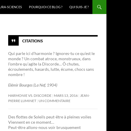
URA-SCIENCES
POURQUOI CE BLOG ?
QUI SUIS-JE ?
CITATIONS
Qui parle ici d’harmonie ? Ignores-tu ce qu’est le
monde ? Un combat atroce, monstrueux, dans
l’ombre qu’agite la Discorde… Ô chutes,
écroulements, hasards, lutte, écume, chocs sans
nombre !
Elémir Bourges (La Nef, 1904)
HARMONIE VS. DISCORDE
MARS 13, 2016
JEAN-
PIERRE LUMINET
UN COMMENTAIRE
Des flottes de Soleils peut-être à pleines voiles
Viennent en ce moment…
Peut-être allons-nous voir brusquement