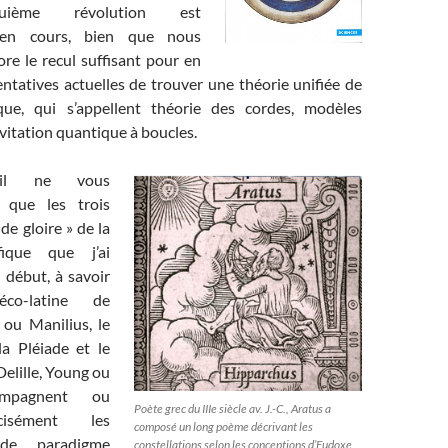
uième révolution est
 en cours, bien que nous
re le recul suffisant pour en
tentatives actuelles de trouver une théorie unifiée de
que, qui s’appellent théorie des cordes, modèles
vitation quantique à boucles.
 il ne vous
 que les trois
de gloire » de la
fique que j’ai
début, à savoir
réco-latine de
 ou Manilius, le
la Pléiade et le
Delille, Young ou
ompagnent ou
Poète grec du IIIe siècle av. J.-C., Aratus a
cisément les
composé un long poème décrivant les
de paradigme
constellations selon les conceptions d’Eudoxe,