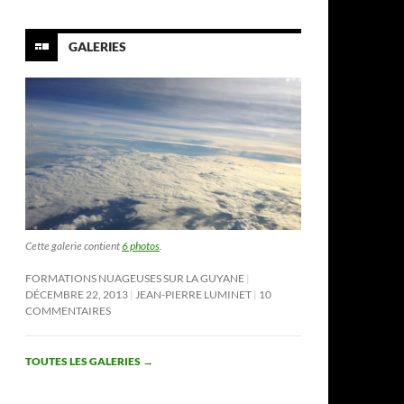
GALERIES
Cette galerie contient
6 photos
.
FORMATIONS NUAGEUSES SUR LA GUYANE
DÉCEMBRE 22, 2013
JEAN-PIERRE LUMINET
10
COMMENTAIRES
TOUTES LES GALERIES
→