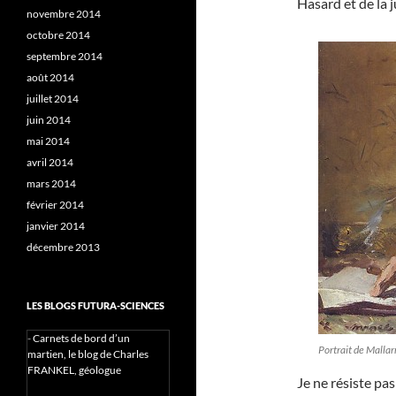
Hasard et de la j
novembre 2014
octobre 2014
septembre 2014
août 2014
juillet 2014
juin 2014
mai 2014
avril 2014
mars 2014
février 2014
janvier 2014
décembre 2013
LES BLOGS FUTURA-SCIENCES
-
Carnets de bord d’un
Portrait de Malla
martien, le blog de Charles
FRANKEL, géologue
Je ne résiste pas