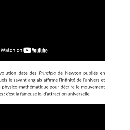
évolution date des
Principia
de Newton publiés en
ls le savant anglais affirme l’infinité de l’univers et
re physico-mathématique pour décrire le mouvement
s : c’est la fameuse loi d’attraction universelle.