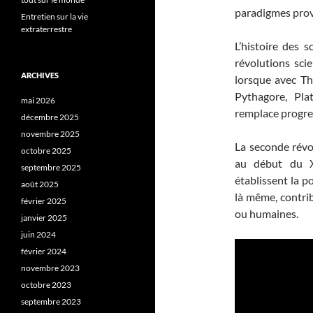
paradigmes prov
Entretien sur la vie
extraterrestre
L’histoire des 
révolutions sci
ARCHIVES
lorsque avec Th
Pythagore, Plat
mai 2026
remplace progre
décembre 2025
novembre 2025
La seconde révo
octobre 2025
au début du 
septembre 2025
établissent la p
août 2025
là même, contrib
février 2025
ou humaines.
janvier 2025
juin 2024
février 2024
novembre 2023
octobre 2023
septembre 2023