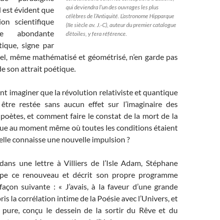
qui deviendra l’un des ouvrages les plus
l est évident que
célèbres de l’Antiquité. L’astronome Hipparque
on scientifique
(IIe siècle av. J.-C), auteur du premier catalogue
e abondante
d’étoiles, y fera référence.
ique, signe par
ciel, même mathématisé et géométrisé, n’en garde pas
e son attrait poétique.
t imaginer que la révolution relativiste et quantique
 être restée sans aucun effet sur l’imaginaire des
 poètes, et comment faire le constat de la mort de la
ique au moment même où toutes les conditions étaient
elle connaisse une nouvelle impulsion ?
dans une lettre à Villiers de l’Isle Adam, Stéphane
ipe ce renouveau et décrit son propre programme
façon suivante : « J’avais, à la faveur d’une grande
ris la corrélation intime de la Poésie avec l’Univers, et
t pure, conçu le dessein de la sortir du Rêve et du