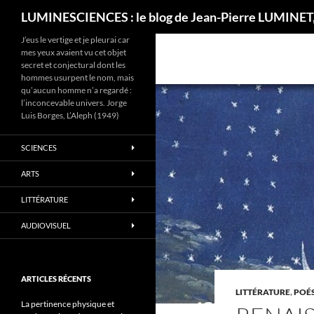
Recherche
LUMINESCIENCES : le blog de Jean-Pierre LUMINET,
J’eus le vertige et je pleurai car
mes yeux avaient vu cet objet
secret et conjectural dont les
hommes usurpent le nom, mais
qu’aucun homme n’a regardé :
l’inconcevable univers. Jorge
Luis Borges, L’Aleph (1949)
SCIENCES
ARTS
LITTÉRATURE
AUDIOVISUEL
ARTICLES RÉCENTS
LITTÉRATURE
,
POÉS
La pertinence physique et