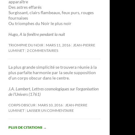
apparaître
Des astres effarés
Surgissant, clairs flambeaux, feux purs, rouges
fournaises
Ou triomphes du Noir le plus noir
Hugo, A la fenêtre pendant la nuit
TRIOMPHE DU NOIR
MARS 11, 2016
JEAN-PIERRE
LUMINET
2 COMMENTAIRES
La plus grande simplicité se trouvera réunie à la
plus parfaite harmonie par la seule supposition
d’un corps obscur dans le centre.
J.A. Lambert, Lettres cosmologiques sur l’organisation
de l’Univers (1761)
CORPS OBSCUR
MARS 10, 2016
JEAN-PIERRE
LUMINET
LAISSER UN COMMENTAIRE
PLUS DE CITATIONS
→