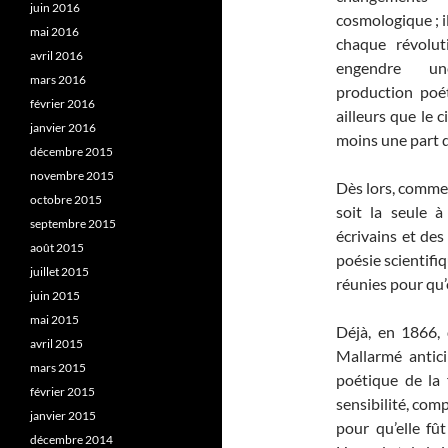
juin 2016
cosmologique ; i
mai 2016
chaque révoluti
avril 2016
engendre un
mars 2016
production poét
février 2016
ailleurs que le 
janvier 2016
moins une part d
décembre 2015
novembre 2015
Dès lors, commen
octobre 2015
soit la seule à
septembre 2015
écrivains et des
août 2015
poésie scientif
juillet 2015
réunies pour qu’
juin 2015
mai 2015
Déjà, en 1866, 
avril 2015
Mallarmé antic
mars 2015
poétique de la 
février 2015
sensibilité, comp
janvier 2015
pour qu’elle fû
décembre 2014