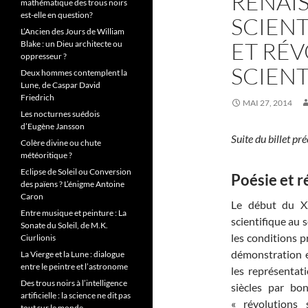
RENAIS
mathématique des trous noirs
est-elle en question?
SCIENTI
L’Ancien des Jours de William
ET RÉ
Blake : un Dieu architecte ou
oppresseur ?
SCIENT
Deux hommes contemplent la
Lune, de Caspar David
Friedrich
MAI 27, 2014
Les nocturnes suédois
d’Eugène Jansson
Suite du billet pr
Colère divine ou chute
météoritique ?
Eclipse de Soleil ou Conversion
Poésie et r
des païens ? L’énigme Antoine
Caron
Le début du 
Entre musique et peinture : La
scientifique au s
Sonate du Soleil, de M.K.
les conditions 
Ciurlionis
démonstration e
La Vierge et la Lune : dialogue
entre le peintre et l’astronome
les représentat
Des trous noirs à l’intelligence
siècles par bo
artificielle : la science ne dit pas
« révolutions s
tout sur le monde