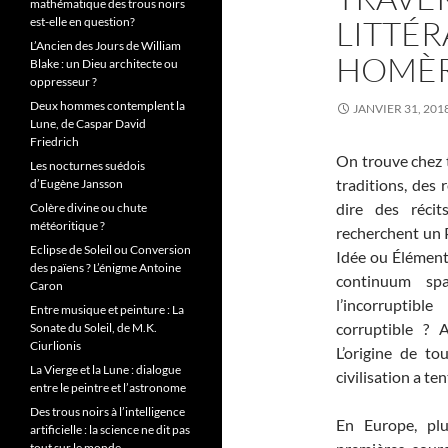
mathématique des trous noirs
LITTÉR
est-elle en question?
L’Ancien des Jours de William
HOMÈR
Blake : un Dieu architecte ou
oppresseur ?
Deux hommes contemplent la
JANVIER 31, 201
Lune, de Caspar David
Friedrich
On trouve chez t
Les nocturnes suédois
traditions, des r
d’Eugène Jansson
dire des réci
Colère divine ou chute
météoritique ?
recherchent un P
Eclipse de Soleil ou Conversion
Idée ou Élément
des païens ? L’énigme Antoine
continuum spa
Caron
l’incorruptibl
Entre musique et peinture : La
corruptible ? 
Sonate du Soleil, de M.K.
Ciurlionis
L’origine de to
La Vierge et la Lune : dialogue
civilisation a te
entre le peintre et l’astronome
Des trous noirs à l’intelligence
En Europe, plu
artificielle : la science ne dit pas
tout sur le monde