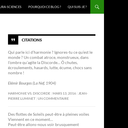
URA-SCIENCES
POURQUOI CE BLOG ?
QUI SUIS-JE ?
CITATIONS
Qui parle ici d’harmonie ? Ignores-tu ce qu’est le
monde ? Un combat atroce, monstrueux, dans
l’ombre qu’agite la Discorde… Ô chutes,
écroulements, hasards, lutte, écume, chocs sans
nombre !
Elémir Bourges (La Nef, 1904)
HARMONIE VS. DISCORDE
MARS 13, 2016
JEAN-
PIERRE LUMINET
UN COMMENTAIRE
Des flottes de Soleils peut-être à pleines voiles
Viennent en ce moment…
Peut-être allons-nous voir brusquement