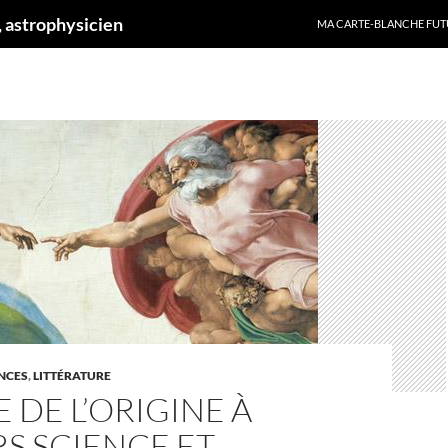
ALLER AU CONTENU
 astrophysicien
MA CARTE-BLANCHE FUT
ENCES
,
LITTÉRATURE
E DE L’ORIGINE À
S SCIENCE ET