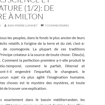
ATURE (1/2): DE
E À MILTON
8
JEAN-PIERRE LUMINET
7 COMMENTAIRES
ous les peuples, dans le fonds le plus ancien de leurs
écits relatifs à l’origine de la terre et du ciel, c’est-à-
ts de cosmogonie. La plupart de ces traditions
rincipe créateur à la source de toute chose : Dieu(x),
. Comment la perfection première a-t-elle produit le
tio-temporel, comment le parfait, l’éternel et
e ont-t-il engendré l’imparfait, le changeant, le
Aucun sujet n’a plus agité l’imagination humaine.
utes choses est le mystère des mystères, et toute
nté de trouver une explication.
s exactement dans le bassin méditerranéen, les