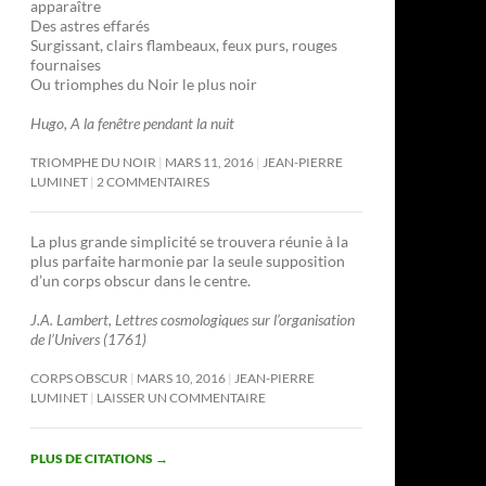
apparaître
Des astres effarés
Surgissant, clairs flambeaux, feux purs, rouges
fournaises
Ou triomphes du Noir le plus noir
Hugo, A la fenêtre pendant la nuit
TRIOMPHE DU NOIR
MARS 11, 2016
JEAN-PIERRE
LUMINET
2 COMMENTAIRES
La plus grande simplicité se trouvera réunie à la
plus parfaite harmonie par la seule supposition
d’un corps obscur dans le centre.
J.A. Lambert, Lettres cosmologiques sur l’organisation
de l’Univers (1761)
CORPS OBSCUR
MARS 10, 2016
JEAN-PIERRE
LUMINET
LAISSER UN COMMENTAIRE
PLUS DE CITATIONS
→