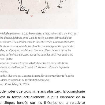
Hésiode
(poème en 1 022 hexamètres grecs, VIIIe-VIIe s. av. J.-C.) est
es dieux qui débute avec Gaïa, la Terre, élément primordial d’où
es divines. Elle enfanta seule le Ciel et l’Océan, Ouranos et Pontos,
fils, donna naissance à d’innombrables divinités parmi lesquelles les
ides, les Cyclopes, les Géants, Cronos et Zeus. Le récit s’attache
uête de l’univers par Zeus, après les batailles décisives contre les
stre Typhée.
éation du monde à travers la bataille entre les forces de l’ordre
puissances du désordre (chaos), a fortement influencé la pensée
recque.
n d’art illustrée par Georges Braque, l’artiste a représenté le poète
 Moïse le flambeau de la tradition hébraïque.
nie, Paris, Maeght, 1955.
t de noter que trois mille ans plus tard, la cosmologie
 est la forme actuellement la plus élaborée de la
ntifique, fondée sur les théories de la relativité