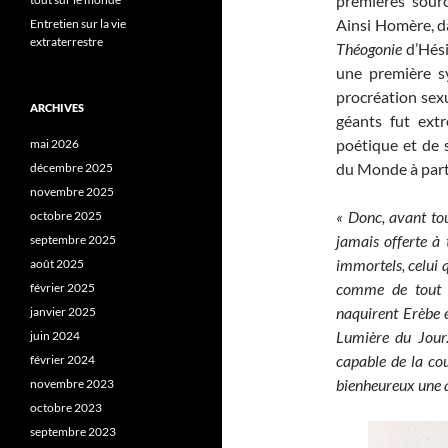
premières source
Ainsi Homère, 
Entretien sur la vie
extraterrestre
Théogonie
d’Hési
une première sy
procréation sexu
ARCHIVES
géants fut ext
poétique et de s
mai 2026
du Monde à part
décembre 2025
novembre 2025
« Donc, avant tout
octobre 2025
jamais offerte à 
septembre 2025
immortels, celui 
août 2025
comme de tout 
février 2025
naquirent Erèbe e
janvier 2025
Lumière du Jour.
juin 2024
capable de la cou
février 2024
bienheureux une a
novembre 2023
octobre 2023
septembre 2023