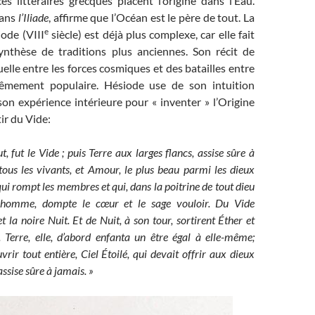
s littéraires grecques placent l’origine dans l’Eau.
dans
l’Iliade
, affirme que l’Océan est le père de tout. La
e
ode (VIII
siècle) est déjà plus complexe, car elle fait
nthèse de traditions plus anciennes. Son récit de
elle entre les forces cosmiques et des batailles entre
rêmement populaire. Hésiode use de son intuition
on expérience intérieure pour « inventer » l’Origine
ir du Vide:
, fut le Vide ; puis Terre aux larges flancs, assise sûre à
tous les vivants, et Amour, le plus beau parmi les dieux
qui rompt les membres et qui, dans la poitrine de tout dieu
homme, dompte le cœur et le sage vouloir. Du Vide
t la noire Nuit. Et de Nuit, à son tour, sortirent Éther et
 Terre, elle, d’abord enfanta un être égal à elle-même;
vrir tout entière, Ciel Étoilé, qui devait offrir aux dieux
ssise sûre à jamais. »