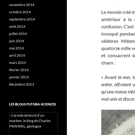
novembre 2014
Le monde créé ét
octobre 2014
antérieur à la
septembre 2014
confusion. C’est
août 2014
invoqué pendant
juillet 2014
célèbres
Métam
juin 2014
quatorze mille v
mai 2014
et consacrent l
avril 2014
chaos :
mars 2014
février 2014
« Avant la mer, la
janvier 2014
entier, offraient 
décembre 2013
qu’une masse info
mal unis et discor
LES BLOGS FUTURA-SCIENCES
-
Carnets de bord d’un
martien, le blog de Charles
FRANKEL, géologue