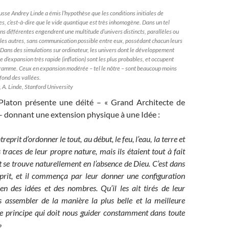
usse Andrey Linde a émis l’hypothèse que les conditions initiales de
es, c’est-à-dire que le vide quantique est très inhomogène. Dans un tel
ons différentes engendrent une multitude d’univers distincts, parallèles ou
 les autres, sans communication possible entre eux, possédant chacun leurs
 Dans des simulations sur ordinateur, les univers dont le développement
e d’expansion très rapide (inflation) sont les plus probables, et occupent
agramme. Ceux en expansion modérée – tel le nôtre – sont beaucoup moins
 fond des vallées.
, A. Linde, Stanford University
 Platon présente une déité – « Grand Architecte de
– donnant une extension physique à une Idée :
eprit d’ordonner le tout, au début, le feu, l’eau, la terre et
s traces de leur propre nature, mais ils étaient tout à fait
ut se trouve naturellement en l’absence de Dieu. C’est dans
s prit, et il commença par leur donner une configuration
n des idées et des nombres. Qu’il les ait tirés de leur
s assembler de la manière la plus belle et la meilleure
à le principe qui doit nous guider constamment dans toute
»