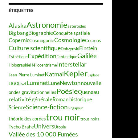
ÉTIQUETTES
Astronomie
Alaska
astéroïdes
Big bang
Biographie
Conquête spatiale
Cosmologie
Copernic
Cosmogonie
Cosmos
Culture scientifique
Einstein
Dobzynski
Galilée
Expédition
Esthétique
Fantastique
Interstellar
Holographie
Héliocentrisme
Kepler
Katmai
Jean-Pierre Luminet
Laplace
Luminet
Newton
Lune
nouvelle
LIGO
Liszt
Poésie
Queneau
ondes gravitationnelles
relativité générale
Roman historique
Science-fiction
Science
Singapour
trou noir
théorie des cordes
trous noirs
Univers
Tycho Brahe
Utopie
Vallée des 10 000 Fumées