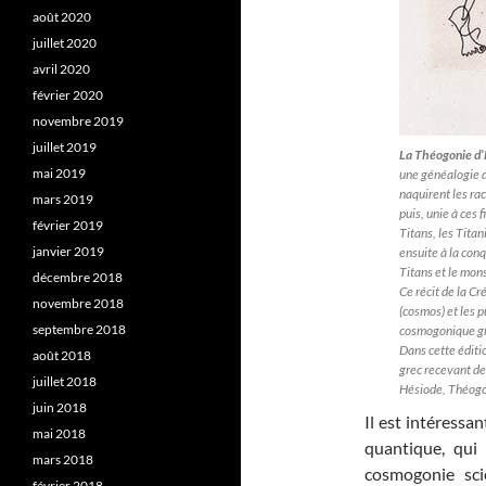
août 2020
juillet 2020
avril 2020
février 2020
novembre 2019
juillet 2019
La Théogonie d’
mai 2019
une généalogie d
naquirent les rac
mars 2019
puis, unie à ces 
février 2019
Titans, les Titan
janvier 2019
ensuite à la conq
Titans et le mon
décembre 2018
Ce récit de la Cr
novembre 2018
(cosmos) et les 
septembre 2018
cosmogonique g
Dans cette éditio
août 2018
grec recevant de
juillet 2018
Hésiode, Théogo
juin 2018
Il est intéressan
mai 2018
quantique, qui
mars 2018
cosmogonie scie
février 2018