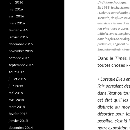
L’inflation chaotique.
juin 2016
En 1988, le physicien r
mai 2016
l’Univers sont chaotiqu
avril 2016
scénario, des fluctuati
enchâssés les uns dans
mars 2016
lois physiques propres.
février 2016
initial a connu une phas
janvier 2016
donc les pics de ce di
probables, et gisent au
décembre 2015
Simulation d’ordinateur
novembre 2015
Dans le
Timée
,
octobre 2015
toutes choses » 
septembre 2015
août 2015
« Lorsque Dieu entr
juillet 2015
l’air portaient de
juin 2015
dans l’état où to
mai 2015
cet état qu’il le
avril 2015
distincte au moye
mars 2015
désordre pour le
février 2015
possible, c’est l
janvier 2015
notre exposition. 
décembre 2014