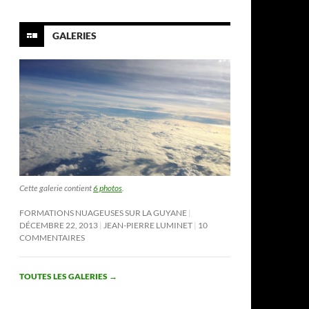
GALERIES
Cette galerie contient
6 photos
.
FORMATIONS NUAGEUSES SUR LA GUYANE
DÉCEMBRE 22, 2013
JEAN-PIERRE LUMINET
10
COMMENTAIRES
TOUTES LES GALERIES
→