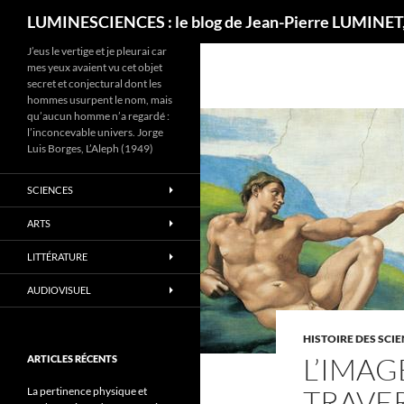
Recherche
LUMINESCIENCES : le blog de Jean-Pierre LUMINET,
J’eus le vertige et je pleurai car
mes yeux avaient vu cet objet
secret et conjectural dont les
hommes usurpent le nom, mais
qu’aucun homme n’a regardé :
l’inconcevable univers. Jorge
Luis Borges, L’Aleph (1949)
SCIENCES
ARTS
LITTÉRATURE
AUDIOVISUEL
HISTOIRE DES SCI
L’IMAG
ARTICLES RÉCENTS
TRAVER
La pertinence physique et