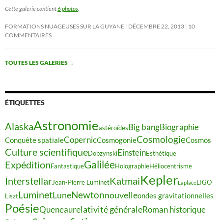
Cette galerie contient
6 photos
.
FORMATIONS NUAGEUSES SUR LA GUYANE
DÉCEMBRE 22, 2013
10
COMMENTAIRES
TOUTES LES GALERIES
→
ÉTIQUETTES
Astronomie
Alaska
Big bang
Biographie
astéroïdes
Cosmologie
Copernic
Conquête spatiale
Cosmogonie
Cosmos
Culture scientifique
Einstein
Dobzynski
Esthétique
Galilée
Expédition
Fantastique
Holographie
Héliocentrisme
Kepler
Interstellar
Katmai
Jean-Pierre Luminet
LIGO
Laplace
Luminet
Newton
Lune
nouvelle
ondes gravitationnelles
Liszt
Poésie
relativité générale
Queneau
Roman historique