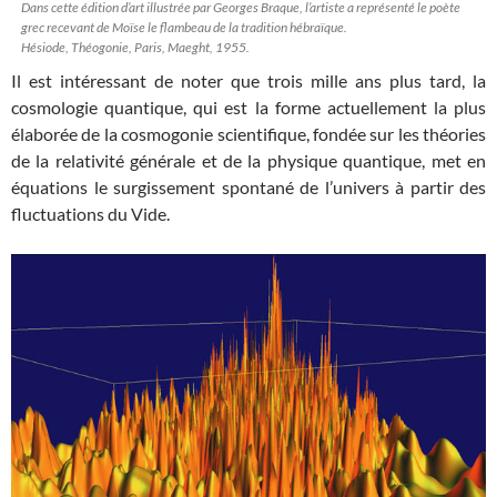
Dans cette édition d’art illustrée par Georges Braque, l’artiste a représenté le poète
grec recevant de Moïse le flambeau de la tradition hébraïque.
Hésiode, Théogonie, Paris, Maeght, 1955.
Il est intéressant de noter que trois mille ans plus tard, la
cosmologie quantique, qui est la forme actuellement la plus
élaborée de la cosmogonie scientifique, fondée sur les théories
de la relativité générale et de la physique quantique, met en
équations le surgissement spontané de l’univers à partir des
fluctuations du Vide.