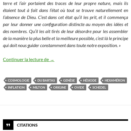
terre et l’air portaient des traces de leur propre nature, mais ils
étaient tout à fait dans l’état où tout se trouve naturellement en
l’absence de Dieu. C’est dans cet état qu’il les prit, et il commença
par leur donner une configuration distincte au moyen des idées et
des nombres. Qu’il les ait tirés de leur désordre pour les assembler
de la manière la plus belle et la meilleure possible, c’est là le principe
qui doit nous guider constamment dans toute notre exposition. »
L’image de l’origine à travers science et 
Continuer la lecture de
→
COSMOLOGIE
DU BARTAS
GENÈSE
HÉSIODE
HEXAMÉRON
INFLATION
MILTON
ORIGINE
OVIDE
SCHEDEL
CITATIONS