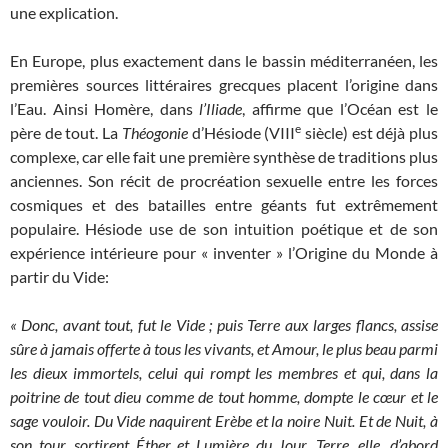
une explication.
En Europe, plus exactement dans le bassin méditerranéen, les
premières sources littéraires grecques placent l’origine dans
l’Eau. Ainsi Homère, dans
l’Iliade
, affirme que l’Océan est le
e
père de tout. La
Théogonie
d’Hésiode (VIII
siècle) est déjà plus
complexe, car elle fait une première synthèse de traditions plus
anciennes. Son récit de procréation sexuelle entre les forces
cosmiques et des batailles entre géants fut extrêmement
populaire. Hésiode use de son intuition poétique et de son
expérience intérieure pour « inventer » l’Origine du Monde à
partir du Vide:
« Donc, avant tout, fut le Vide ; puis Terre aux larges flancs, assise
sûre à jamais offerte à tous les vivants, et Amour, le plus beau parmi
les dieux immortels, celui qui rompt les membres et qui, dans la
poitrine de tout dieu comme de tout homme, dompte le cœur et le
sage vouloir. Du Vide naquirent Erèbe et la noire Nuit. Et de Nuit, à
son tour, sortirent Éther et Lumière du Jour. Terre, elle, d’abord