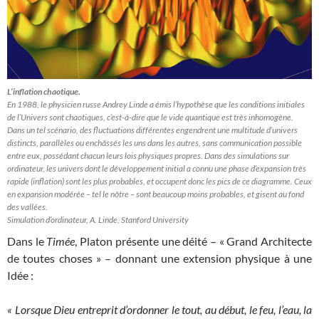
L’inflation chaotique.
En 1988, le physicien russe Andrey Linde a émis l’hypothèse que les conditions initiales
de l’Univers sont chaotiques, c’est-à-dire que le vide quantique est très inhomogène.
Dans un tel scénario, des fluctuations différentes engendrent une multitude d’univers
distincts, parallèles ou enchâssés les uns dans les autres, sans communication possible
entre eux, possédant chacun leurs lois physiques propres. Dans des simulations sur
ordinateur, les univers dont le développement initial a connu une phase d’expansion très
rapide (inflation) sont les plus probables, et occupent donc les pics de ce diagramme. Ceux
en expansion modérée – tel le nôtre – sont beaucoup moins probables, et gisent au fond
des vallées.
Simulation d’ordinateur, A. Linde, Stanford University
Dans le
Timée
, Platon présente une déité – « Grand Architecte
de toutes choses » – donnant une extension physique à une
Idée :
« Lorsque Dieu entreprit d’ordonner le tout, au début, le feu, l’eau, la