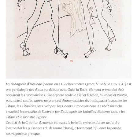
La Théogonie d’Hésiode
(poème en 1 022 hexamètres grecs, VIIIe-VIIe s. av. J.-C.) est
une généalogie des dieux qui débute avec Gaïa, la Terre, élément primordial d’où
naquirent les races divines. Elle enfanta seule le Ciel et l’Océan, Ouranos et Pontos,
puis, unie à ces fils, donna naissance à d’innombrables divinités parmi lesquelles les
Titans, les Titanides, les Cyclopes, les Géants, Cronos et Zeus. Le récit s’attache
ensuite à la conquête de l’univers par Zeus, après les batailles décisives contre les
Titans et le monstre Typhée.
Ce récit de la Création du monde à travers la bataille entre les forces de l’ordre
(cosmos) et les puissances du désordre (chaos), a fortement influencé la pensée
cosmogonique grecque.