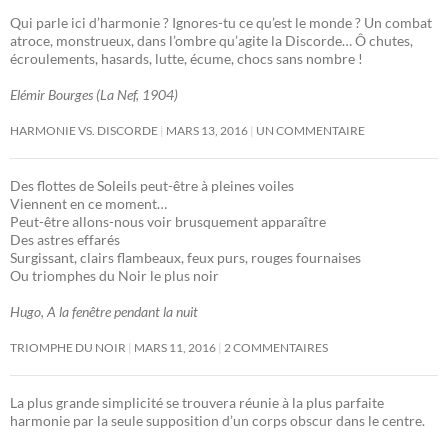
Qui parle ici d’harmonie ? Ignores-tu ce qu’est le monde ? Un combat
atroce, monstrueux, dans l’ombre qu’agite la Discorde… Ô chutes,
écroulements, hasards, lutte, écume, chocs sans nombre !
Elémir Bourges (La Nef, 1904)
HARMONIE VS. DISCORDE
MARS 13, 2016
UN COMMENTAIRE
Des flottes de Soleils peut-être à pleines voiles
Viennent en ce moment…
Peut-être allons-nous voir brusquement apparaître
Des astres effarés
Surgissant, clairs flambeaux, feux purs, rouges fournaises
Ou triomphes du Noir le plus noir
Hugo, A la fenêtre pendant la nuit
TRIOMPHE DU NOIR
MARS 11, 2016
2 COMMENTAIRES
La plus grande simplicité se trouvera réunie à la plus parfaite
harmonie par la seule supposition d’un corps obscur dans le centre.