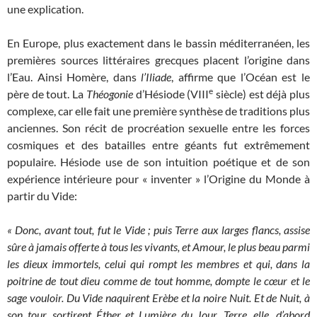
une explication.
En Europe, plus exactement dans le bassin méditerranéen, les
premières sources littéraires grecques placent l’origine dans
l’Eau. Ainsi Homère, dans
l’Iliade
, affirme que l’Océan est le
e
père de tout. La
Théogonie
d’Hésiode (VIII
siècle) est déjà plus
complexe, car elle fait une première synthèse de traditions plus
anciennes. Son récit de procréation sexuelle entre les forces
cosmiques et des batailles entre géants fut extrêmement
populaire. Hésiode use de son intuition poétique et de son
expérience intérieure pour « inventer » l’Origine du Monde à
partir du Vide:
« Donc, avant tout, fut le Vide ; puis Terre aux larges flancs, assise
sûre à jamais offerte à tous les vivants, et Amour, le plus beau parmi
les dieux immortels, celui qui rompt les membres et qui, dans la
poitrine de tout dieu comme de tout homme, dompte le cœur et le
sage vouloir. Du Vide naquirent Erèbe et la noire Nuit. Et de Nuit, à
son tour, sortirent Éther et Lumière du Jour. Terre, elle, d’abord