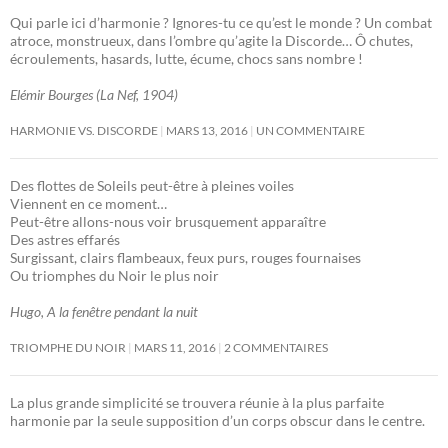
Qui parle ici d’harmonie ? Ignores-tu ce qu’est le monde ? Un combat
atroce, monstrueux, dans l’ombre qu’agite la Discorde… Ô chutes,
écroulements, hasards, lutte, écume, chocs sans nombre !
Elémir Bourges (La Nef, 1904)
HARMONIE VS. DISCORDE
MARS 13, 2016
UN COMMENTAIRE
Des flottes de Soleils peut-être à pleines voiles
Viennent en ce moment…
Peut-être allons-nous voir brusquement apparaître
Des astres effarés
Surgissant, clairs flambeaux, feux purs, rouges fournaises
Ou triomphes du Noir le plus noir
Hugo, A la fenêtre pendant la nuit
TRIOMPHE DU NOIR
MARS 11, 2016
2 COMMENTAIRES
La plus grande simplicité se trouvera réunie à la plus parfaite
harmonie par la seule supposition d’un corps obscur dans le centre.