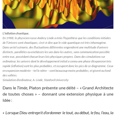
L’inflation chaotique.
En 1988, le physicien russe Andrey Linde a émis l’hypothèse que les conditions initiales
de l’Univers sont chaotiques, c’est-à-dire que le vide quantique est très inhomogène.
Dans un tel scénario, des fluctuations différentes engendrent une multitude d’univers
distincts, parallèles ou enchâssés les uns dans les autres, sans communication possible
entre eux, possédant chacun leurs lois physiques propres. Dans des simulations sur
ordinateur, les univers dont le développement initial a connu une phase d’expansion très
rapide (inflation) sont les plus probables, et occupent donc les pics de ce diagramme. Ceux
en expansion modérée – tel le nôtre – sont beaucoup moins probables, et gisent au fond
des vallées.
Simulation d’ordinateur, A. Linde, Stanford University
Dans le
Timée
, Platon présente une déité – « Grand Architecte
de toutes choses » – donnant une extension physique à une
Idée :
« Lorsque Dieu entreprit d’ordonner le tout, au début, le feu, l’eau, la