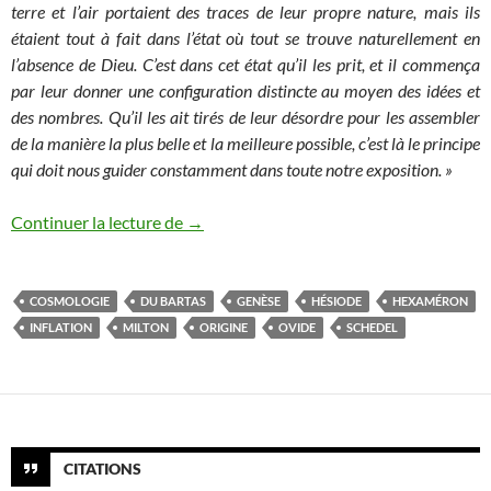
terre et l’air portaient des traces de leur propre nature, mais ils
étaient tout à fait dans l’état où tout se trouve naturellement en
l’absence de Dieu. C’est dans cet état qu’il les prit, et il commença
par leur donner une configuration distincte au moyen des idées et
des nombres. Qu’il les ait tirés de leur désordre pour les assembler
de la manière la plus belle et la meilleure possible, c’est là le principe
qui doit nous guider constamment dans toute notre exposition. »
L’image de l’origine à travers science et 
Continuer la lecture de
→
COSMOLOGIE
DU BARTAS
GENÈSE
HÉSIODE
HEXAMÉRON
INFLATION
MILTON
ORIGINE
OVIDE
SCHEDEL
CITATIONS