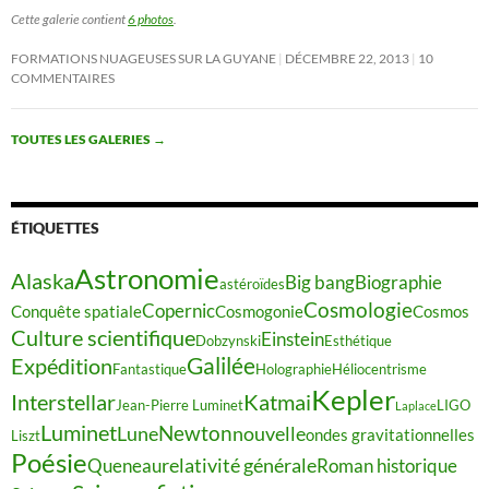
Cette galerie contient
6 photos
.
FORMATIONS NUAGEUSES SUR LA GUYANE
DÉCEMBRE 22, 2013
10
COMMENTAIRES
TOUTES LES GALERIES
→
ÉTIQUETTES
Astronomie
Alaska
Big bang
Biographie
astéroïdes
Cosmologie
Copernic
Conquête spatiale
Cosmogonie
Cosmos
Culture scientifique
Einstein
Dobzynski
Esthétique
Galilée
Expédition
Fantastique
Holographie
Héliocentrisme
Kepler
Interstellar
Katmai
Jean-Pierre Luminet
LIGO
Laplace
Luminet
Newton
Lune
nouvelle
ondes gravitationnelles
Liszt
Poésie
relativité générale
Queneau
Roman historique