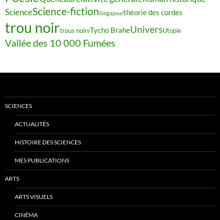
Science-fiction
Science
théorie des cordes
Singapour
trou noir
Univers
Tycho Brahe
trous noirs
Utopie
Vallée des 10 000 Fumées
SCIENCES
ACTUALITÉS
HISTOIRE DES SCIENCES
MES PUBLICATIONS
ARTS
ARTS VISUELS
CINÉMA