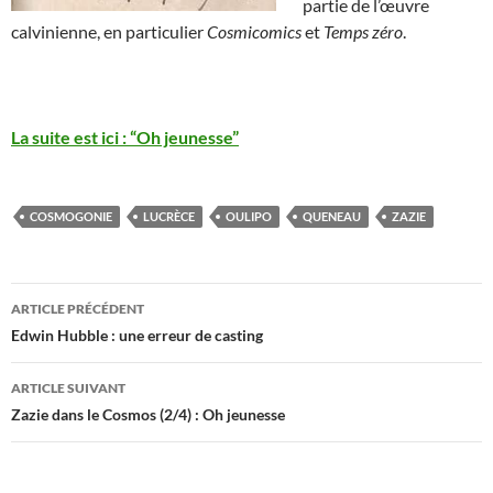
partie de l’œuvre
calvinienne, en particulier
Cosmicomics
et
Temps zéro
.
La suite est ici : “Oh jeunesse”
COSMOGONIE
LUCRÈCE
OULIPO
QUENEAU
ZAZIE
Navigation
ARTICLE PRÉCÉDENT
des
Edwin Hubble : une erreur de casting
articles
ARTICLE SUIVANT
Zazie dans le Cosmos (2/4) : Oh jeunesse