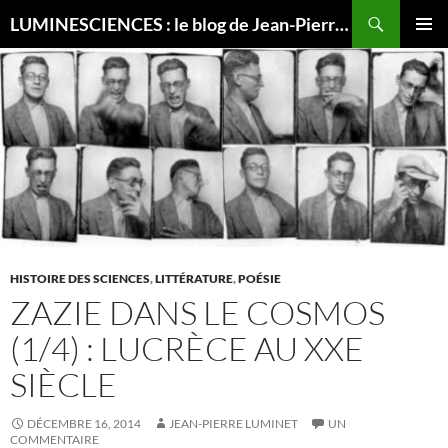
Recherche
LUMINESCIENCES : le blog de Jean-Pierre LUMINET, astrophysicien
ALLER
MENU
AU
PRINCI
CONTENU
HISTOIRE DES SCIENCES
,
LITTÉRATURE
,
POÉSIE
ZAZIE DANS LE COSMOS
(1/4) : LUCRÈCE AU XXE
SIÈCLE
DÉCEMBRE 16, 2014
JEAN-PIERRE LUMINET
UN
COMMENTAIRE