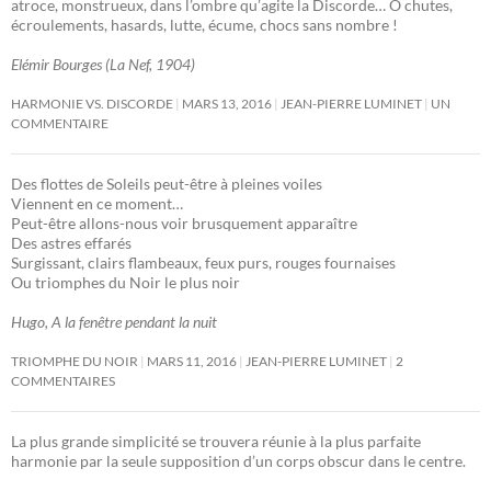
atroce, monstrueux, dans l’ombre qu’agite la Discorde… Ô chutes,
écroulements, hasards, lutte, écume, chocs sans nombre !
Elémir Bourges (La Nef, 1904)
HARMONIE VS. DISCORDE
MARS 13, 2016
JEAN-PIERRE LUMINET
UN
COMMENTAIRE
Des flottes de Soleils peut-être à pleines voiles
Viennent en ce moment…
Peut-être allons-nous voir brusquement apparaître
Des astres effarés
Surgissant, clairs flambeaux, feux purs, rouges fournaises
Ou triomphes du Noir le plus noir
Hugo, A la fenêtre pendant la nuit
TRIOMPHE DU NOIR
MARS 11, 2016
JEAN-PIERRE LUMINET
2
COMMENTAIRES
La plus grande simplicité se trouvera réunie à la plus parfaite
harmonie par la seule supposition d’un corps obscur dans le centre.