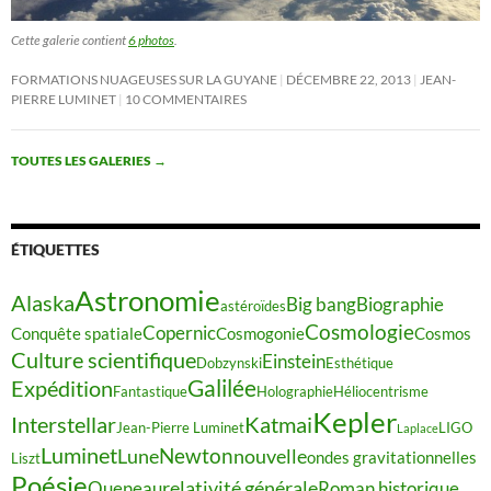
Cette galerie contient
6 photos
.
FORMATIONS NUAGEUSES SUR LA GUYANE
DÉCEMBRE 22, 2013
JEAN-
PIERRE LUMINET
10 COMMENTAIRES
TOUTES LES GALERIES
→
ÉTIQUETTES
Astronomie
Alaska
Big bang
Biographie
astéroïdes
Cosmologie
Copernic
Conquête spatiale
Cosmogonie
Cosmos
Culture scientifique
Einstein
Dobzynski
Esthétique
Galilée
Expédition
Fantastique
Holographie
Héliocentrisme
Kepler
Interstellar
Katmai
Jean-Pierre Luminet
LIGO
Laplace
Luminet
Newton
Lune
nouvelle
ondes gravitationnelles
Liszt
Poésie
relativité générale
Queneau
Roman historique