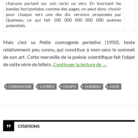
chacune portant sur son recto un vers. En tournant les
bandes horizontales comme des pages, on peut donc choisir
pour chaque vers une des dix versions proposées par
Queneau, ce qui fait 100 000 000 000 000 poèmes
potentiels.
Mais c’est sa
Petite cosmogonie portative
(1950), texte
relativement peu connu, qui constitue à mon sens le sommet
de son art. Cette merveille de la poésie scientifique fait l’objet
Zazie dans le Cos
de cette série de billets.
Continuer la lecture de
→
COSMOGONIE
LUCRÈCE
OULIPO
QUENEAU
ZAZIE
CITATIONS