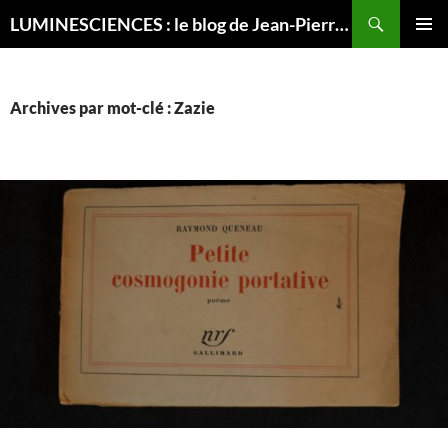
Recherche
LUMINESCIENCES : le blog de Jean-Pierre LUMINET, astrophysicien
ALLER
MENU
AU
PRINCI
CONTENU
Archives par mot-clé : Zazie