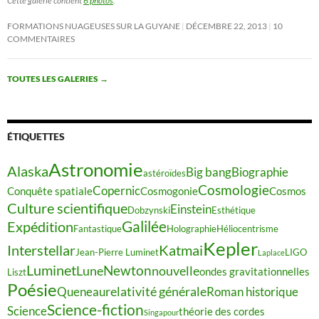
Cette galerie contient
6 photos
.
FORMATIONS NUAGEUSES SUR LA GUYANE
DÉCEMBRE 22, 2013
10
COMMENTAIRES
TOUTES LES GALERIES
→
ÉTIQUETTES
Astronomie
Alaska
Big bang
Biographie
astéroïdes
Cosmologie
Copernic
Conquête spatiale
Cosmogonie
Cosmos
Culture scientifique
Einstein
Dobzynski
Esthétique
Galilée
Expédition
Fantastique
Holographie
Héliocentrisme
Kepler
Interstellar
Katmai
Jean-Pierre Luminet
LIGO
Laplace
Luminet
Newton
Lune
nouvelle
ondes gravitationnelles
Liszt
Poésie
relativité générale
Queneau
Roman historique
Science-fiction
Science
théorie des cordes
Singapour