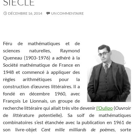
SIÈCLE
DÉCEMBRE 16, 2014
UN COMMENTAIRE
Féru de mathématiques et de
sciences naturelles, Raymond
Queneau (1903-1976) a adhéré à la
Société mathématique de France en
1948 et commencé à appliquer des
règles arithmétiques pour la
construction d’œuvres littéraires. Il a
fondé en décembre 1960, avec
François Le Lionnais, un groupe de
recherche littéraire qui allait très vite devenir
l’Oulipo
(
Ou
vroir
de
li
ttérature
po
tentielle). Sa soif de mathématiques
combinatoires s’est étanchée avec la publication en 1961 de
son livre-objet
Cent mille milliards de poèmes
, sorte