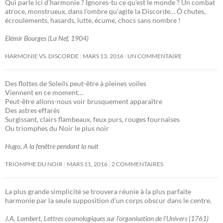
Qui parle ici d’harmonie ? Ignores-tu ce qu’est le monde ? Un combat
atroce, monstrueux, dans l’ombre qu’agite la Discorde… Ô chutes,
écroulements, hasards, lutte, écume, chocs sans nombre !
Elémir Bourges (La Nef, 1904)
HARMONIE VS. DISCORDE
MARS 13, 2016
UN COMMENTAIRE
Des flottes de Soleils peut-être à pleines voiles
Viennent en ce moment…
Peut-être allons-nous voir brusquement apparaître
Des astres effarés
Surgissant, clairs flambeaux, feux purs, rouges fournaises
Ou triomphes du Noir le plus noir
Hugo, A la fenêtre pendant la nuit
TRIOMPHE DU NOIR
MARS 11, 2016
2 COMMENTAIRES
La plus grande simplicité se trouvera réunie à la plus parfaite
harmonie par la seule supposition d’un corps obscur dans le centre.
J.A. Lambert, Lettres cosmologiques sur l’organisation de l’Univers (1761)