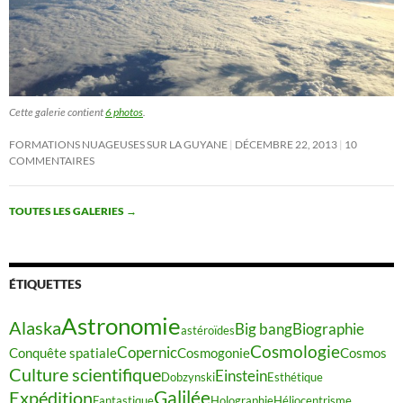
Cette galerie contient
6 photos
.
FORMATIONS NUAGEUSES SUR LA GUYANE
DÉCEMBRE 22, 2013
10
COMMENTAIRES
TOUTES LES GALERIES
→
ÉTIQUETTES
Astronomie
Alaska
Big bang
Biographie
astéroïdes
Cosmologie
Copernic
Conquête spatiale
Cosmogonie
Cosmos
Culture scientifique
Einstein
Dobzynski
Esthétique
Galilée
Expédition
Fantastique
Holographie
Héliocentrisme