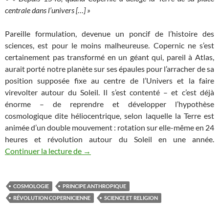
centrale dans l’univers […] »
Pareille formulation, devenue un poncif de l’histoire des
sciences, est pour le moins malheureuse. Copernic ne s’est
certainement pas transformé en un géant qui, pareil à Atlas,
aurait porté notre planète sur ses épaules pour l’arracher de sa
position supposée fixe au centre de l’Univers et la faire
virevolter autour du Soleil. Il s’est contenté – et c’est déjà
énorme – de reprendre et développer l’hypothèse
cosmologique dite héliocentrique, selon laquelle la Terre est
animée d’un double mouvement : rotation sur elle-même en 24
heures et révolution autour du Soleil en une année.
Les méfaits du finalisme cosmologique
Continuer la lecture de
→
COSMOLOGIE
PRINCIPE ANTHROPIQUE
RÉVOLUTION COPERNICIENNE
SCIENCE ET RELIGION