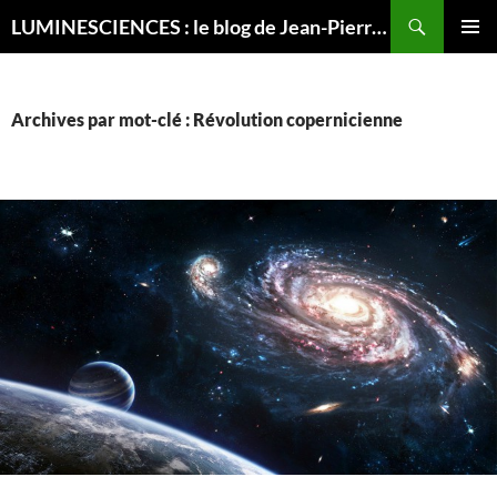
Recherche
LUMINESCIENCES : le blog de Jean-Pierre LUMINET, astrophysicien
ALLER
MENU
AU
PRINCI
CONTENU
Archives par mot-clé : Révolution copernicienne