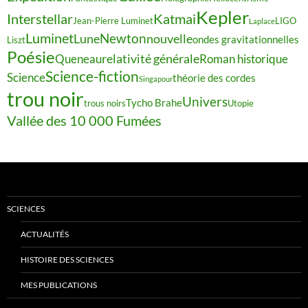
Kepler
Interstellar
Katmai
Jean-Pierre Luminet
LIGO
Laplace
Luminet
Newton
Lune
nouvelle
ondes gravitationnelles
Liszt
Poésie
relativité générale
Queneau
Roman historique
Science-fiction
Science
théorie des cordes
Singapour
trou noir
Univers
Tycho Brahe
trous noirs
Utopie
Vallée des 10 000 Fumées
SCIENCES
ACTUALITÉS
HISTOIRE DES SCIENCES
MES PUBLICATIONS