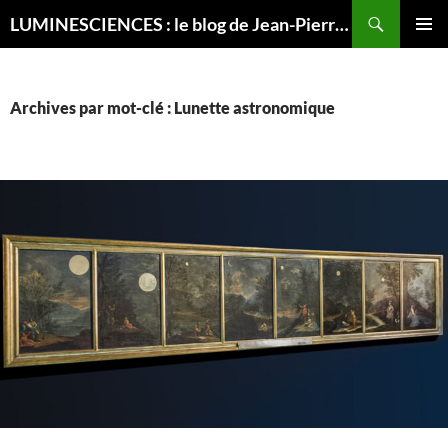
Recherche
LUMINESCIENCES : le blog de Jean-Pierre LUMINET, astrophysicien
ALLER
MENU
AU
PRINCI
CONTENU
Archives par mot-clé : Lunette astronomique