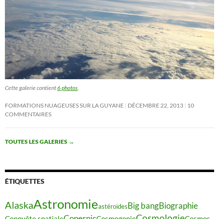
Cette galerie contient
6 photos
.
FORMATIONS NUAGEUSES SUR LA GUYANE
DÉCEMBRE 22, 2013
10
COMMENTAIRES
TOUTES LES GALERIES
→
ÉTIQUETTES
Astronomie
Alaska
Big bang
Biographie
astéroïdes
Cosmologie
Copernic
Conquête spatiale
Cosmogonie
Cosmos