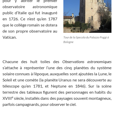
pour y abriter le premier
observatoire astronomique
public d’Italie qui fut inauguré
en 1726. Ce n’est qu’en 1787
que le collège romain se dotera
de son propre observatoire au
Vatican.
Tour de la Specola du Palazzo Poggi à
Bologne
Chacune des huit toiles des
Observations astronomiques
s’attache à représenter l’une des cinq planètes du système
solaire connues à l’époque, auxquelles sont ajoutées la Lune, le
Soleil et une comète (la planète Uranus ne sera découverte au
télescope qu’en 1781, et Neptune en 1846). Sur la scène
terrestre des tableaux figurent des personnages en habits du
e
XVIII
siècle, installés dans des paysages souvent montagneux,
parfois campagnards, pour observer le ciel.