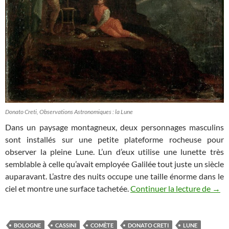
Donato Creti, Observations Astronomiques : la Lune
Dans un paysage montagneux, deux personnages masculins
sont installés sur une petite plateforme rocheuse pour
observer la pleine Lune. L’un d’eux utilise une lunette très
semblable à celle qu’avait employée Galilée tout juste un siècle
auparavant. L’astre des nuits occupe une taille énorme dans le
Obse
ciel et montre une surface tachetée.
Continuer la lecture de
→
BOLOGNE
CASSINI
COMÈTE
DONATO CRETI
LUNE