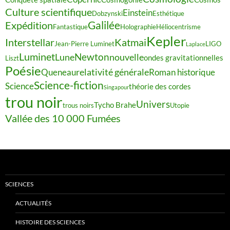
Culture scientifique
Einstein
Dobzynski
Esthétique
Galilée
Expédition
Fantastique
Holographie
Héliocentrisme
Kepler
Interstellar
Katmai
Jean-Pierre Luminet
LIGO
Laplace
Luminet
Newton
Lune
nouvelle
ondes gravitationnelles
Liszt
Poésie
relativité générale
Queneau
Roman historique
Science-fiction
Science
théorie des cordes
Singapour
trou noir
Univers
Tycho Brahe
trous noirs
Utopie
Vallée des 10 000 Fumées
SCIENCES
ACTUALITÉS
HISTOIRE DES SCIENCES