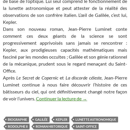
de base de l’optique. Lui seul comprend le fonctionnement de
la lunette astronomique et peut attester de la réalité des
observations de son confrère italien. L’œil de Galilée, c’est lui,
Kepler.
Dans son nouveau roman, Jean-Pierre Luminet conte
comment ces deux géants de la science se sont
progressivement apprivoisés sans jamais se rencontrer :
Kepler, aux prodigieuses capacités mathématiques mais
fasciné par les mondes occultes ; Galilée et son génie rationnel
de la mécanique, prudent sous le regard menaçant du Saint-
Office.
Après
Le Secret de Copernic
et
La discorde céleste
, Jean-Pierre
Luminet continue à nous faire découvrir l’histoire de ces
bâtisseurs du ciel, qui ont définitivement changé notre façon
Mes romans (5) : L’Œil d
de voir l’univers.
Continuer la lecture de
→
BIOGRAPHIE
GALILÉE
KEPLER
LUNETTE ASTRONOMIQUE
RODOLPHE II
ROMAN HISTORIQUE
SAINT-OFFICE