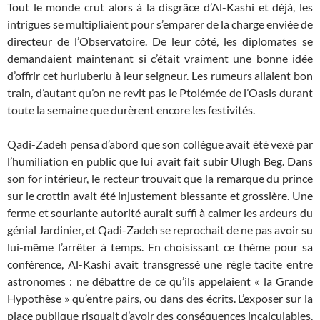
Tout le monde crut alors à la disgrâce d’Al-Kashi et déjà, les
intrigues se multipliaient pour s’emparer de la charge enviée de
directeur de l’Observatoire. De leur côté, les diplomates se
demandaient maintenant si c’était vraiment une bonne idée
d’offrir cet hurluberlu à leur seigneur. Les rumeurs allaient bon
train, d’autant qu’on ne revit pas le Ptolémée de l’Oasis durant
toute la semaine que durèrent encore les festivités.
Qadi-Zadeh pensa d’abord que son collègue avait été vexé par
l’humiliation en public que lui avait fait subir Ulugh Beg. Dans
son for intérieur, le recteur trouvait que la remarque du prince
sur le crottin avait été injustement blessante et grossière. Une
ferme et souriante autorité aurait suffi à calmer les ardeurs du
génial Jardinier, et Qadi-Zadeh se reprochait de ne pas avoir su
lui-même l’arrêter à temps. En choisissant ce thème pour sa
conférence, Al-Kashi avait transgressé une règle tacite entre
astronomes : ne débattre de ce qu’ils appelaient « la Grande
Hypothèse » qu’entre pairs, ou dans des écrits. L’exposer sur la
place publique risquait d’avoir des conséquences incalculables.