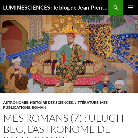
Recherche
LUMINESCIENCES : le blog de Jean-Pierre LUMINET, astrophysicien
ALLER
MENU
AU
PRINCI
CONTENU
ASTRONOMIE
,
HISTOIRE DES SCIENCES
,
LITTÉRATURE
,
MES
PUBLICATIONS
,
ROMAN
MES ROMANS (7) : ULUGH
BEG, L’ASTRONOME DE