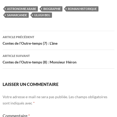
ASTRONOMIE ARABE
BIOGRAPHIE
ROMAN HISTORIQUE
SAMARCANDE
ULUGH BEG
Navigation
ARTICLE PRÉCÉDENT
des
Contes de l’Outre-temps (7) : L’âne
articles
ARTICLE SUIVANT
Contes de l’Outre-temps (8) : Monsieur Héron
LAISSER UN COMMENTAIRE
Votre adresse e-mail ne sera pas publiée.
Les champs obligatoires
sont indiqués avec
*
Commentaire
*