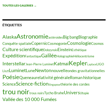
TOUTES LES GALERIES
→
ÉTIQUETTES
Astronomie
Alaska
Big bang
Biographie
astéroïdes
Cosmologie
Copernic
Conquête spatiale
Cosmogonie
Cosmos
Culture scientifique
Einstein
Dobzynski
Esthétique
Galilée
Expédition
Fantastique
Holographie
Héliocentrisme
Kepler
Interstellar
Katmai
Jean-Pierre Luminet
LIGO
Laplace
Luminet
Newton
Lune
nouvelle
ondes gravitationnelles
Liszt
Poésie
relativité générale
Queneau
Roman historique
Science-fiction
Science
théorie des cordes
Singapour
trou noir
Univers
Tycho Brahe
trous noirs
Utopie
Vallée des 10 000 Fumées