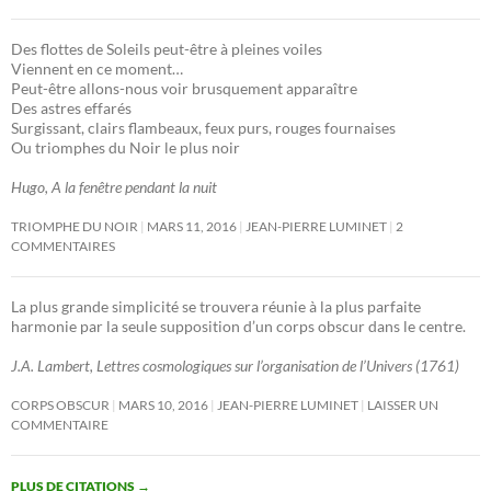
Des flottes de Soleils peut-être à pleines voiles
Viennent en ce moment…
Peut-être allons-nous voir brusquement apparaître
Des astres effarés
Surgissant, clairs flambeaux, feux purs, rouges fournaises
Ou triomphes du Noir le plus noir
Hugo, A la fenêtre pendant la nuit
TRIOMPHE DU NOIR
MARS 11, 2016
JEAN-PIERRE LUMINET
2
COMMENTAIRES
La plus grande simplicité se trouvera réunie à la plus parfaite
harmonie par la seule supposition d’un corps obscur dans le centre.
J.A. Lambert, Lettres cosmologiques sur l’organisation de l’Univers (1761)
CORPS OBSCUR
MARS 10, 2016
JEAN-PIERRE LUMINET
LAISSER UN
COMMENTAIRE
PLUS DE CITATIONS
→