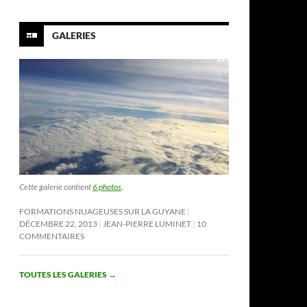
GALERIES
Cette galerie contient
6 photos
.
FORMATIONS NUAGEUSES SUR LA GUYANE
DÉCEMBRE 22, 2013
JEAN-PIERRE LUMINET
10
COMMENTAIRES
TOUTES LES GALERIES
→