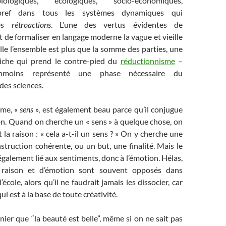
iologiques, écologiques, socio-économiques,
, bref dans tous les systèmes dynamiques qui
des
rétroactions
. L’une des vertus évidentes de
st de formaliser en langage moderne la vague et vieille
lle l’ensemble est plus que la somme des parties, une
iche qui prend le contre-pied du
réductionnisme
–
nmoins représenté une phase nécessaire du
es sciences.
rme, «
sens
», est également beau parce qu’il conjugue
on. Quand on cherche un « sens » à quelque chose, on
t la raison : « cela a-t-il un sens ? » On y cherche une
struction cohérente, ou un but, une finalité. Mais le
également lié aux sentiments, donc à l’émotion. Hélas,
 raison et d’émotion sont souvent opposés dans
l’école, alors qu’il ne faudrait jamais les dissocier, car
qui est à la base de toute créativité.
ier que “la beauté est belle”, même si on ne sait pas