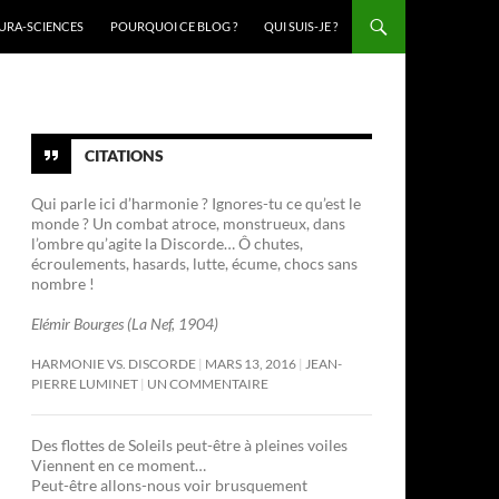
URA-SCIENCES
POURQUOI CE BLOG ?
QUI SUIS-JE ?
CITATIONS
Qui parle ici d’harmonie ? Ignores-tu ce qu’est le
monde ? Un combat atroce, monstrueux, dans
l’ombre qu’agite la Discorde… Ô chutes,
écroulements, hasards, lutte, écume, chocs sans
nombre !
Elémir Bourges (La Nef, 1904)
HARMONIE VS. DISCORDE
MARS 13, 2016
JEAN-
PIERRE LUMINET
UN COMMENTAIRE
Des flottes de Soleils peut-être à pleines voiles
Viennent en ce moment…
Peut-être allons-nous voir brusquement