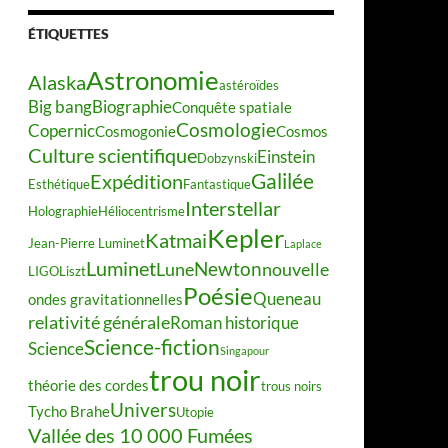
ÉTIQUETTES
Astronomie
Alaska
astéroïdes
Big bang
Biographie
Conquête spatiale
Cosmologie
Copernic
Cosmogonie
Cosmos
Culture scientifique
Einstein
Dobzynski
Galilée
Expédition
Esthétique
Fantastique
Interstellar
Holographie
Héliocentrisme
Kepler
Katmai
Jean-Pierre Luminet
Laplace
Luminet
Newton
Lune
nouvelle
LIGO
Liszt
Poésie
Queneau
ondes gravitationnelles
relativité générale
Roman historique
Science-fiction
Science
Singapour
trou noir
théorie des cordes
trous noirs
Univers
Tycho Brahe
Utopie
Vallée des 10 000 Fumées