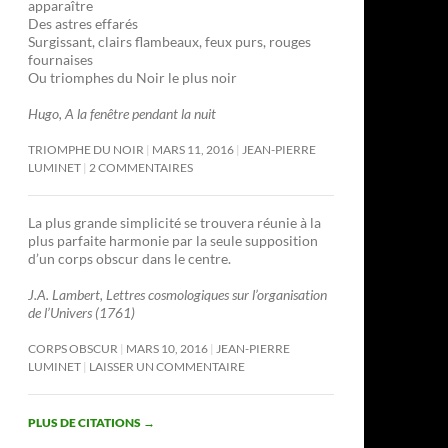
apparaître
Des astres effarés
Surgissant, clairs flambeaux, feux purs, rouges
fournaises
Ou triomphes du Noir le plus noir
Hugo, A la fenêtre pendant la nuit
TRIOMPHE DU NOIR
MARS 11, 2016
JEAN-PIERRE
LUMINET
2 COMMENTAIRES
La plus grande simplicité se trouvera réunie à la
plus parfaite harmonie par la seule supposition
d’un corps obscur dans le centre.
J.A. Lambert, Lettres cosmologiques sur l’organisation
de l’Univers (1761)
CORPS OBSCUR
MARS 10, 2016
JEAN-PIERRE
LUMINET
LAISSER UN COMMENTAIRE
PLUS DE CITATIONS
→