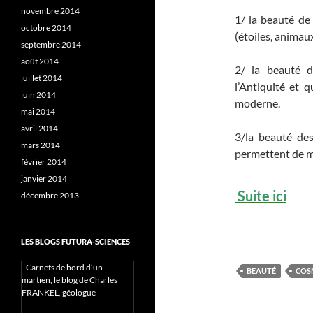
novembre 2014
1/ la beauté de 
octobre 2014
(étoiles, animau
septembre 2014
août 2014
2/ la beauté d
juillet 2014
l’Antiquité et 
juin 2014
moderne.
mai 2014
avril 2014
3/la beauté de
mars 2014
permettent de m
février 2014
janvier 2014
Suite ici
décembre 2013
LES BLOGS FUTURA-SCIENCES
-
Carnets de bord d’un
BEAUTÉ
COS
martien, le blog de Charles
FRANKEL, géologue