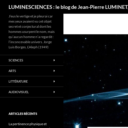
Recherche
LUMINESCIENCES : le blog de Jean-Pierre LUMINET,
J’eus le vertige et je pleurai car
mes yeux avaient vu cet objet
secret et conjectural dont les
hommes usurpent le nom, mais
qu’aucun homme n’a regardé :
l’inconcevable univers. Jorge
Luis Borges, L’Aleph (1949)
SCIENCES
ARTS
LITTÉRATURE
AUDIOVISUEL
ARTICLES RÉCENTS
La pertinence physique et