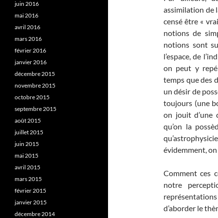
juin 2016
assimilation de l
mai 2016
censé être « vra
avril 2016
notions de simpl
mars 2016
notions sont su
février 2016
l’espace, de l’i
janvier 2016
on peut y repé
décembre 2015
temps que des di
novembre 2015
un désir de poss
octobre 2015
toujours (une b
septembre 2015
on jouit d’une 
août 2015
qu’on la possèd
juillet 2015
qu’astrophysici
juin 2015
évidemment, on 
mai 2015
avril 2015
Comment ces con
mars 2015
notre percept
février 2015
représentation
janvier 2015
d’aborder le thè
décembre 2014