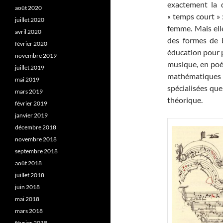
exactement la d
août 2020
« temps court » 
juillet 2020
femme. Mais elle
avril 2020
des formes de 
février 2020
éducation pour p
novembre 2019
musique, en poé
juillet 2019
mathématiques
mai 2019
spécialisées que
mars 2019
théorique.
février 2019
janvier 2019
décembre 2018
novembre 2018
septembre 2018
août 2018
juillet 2018
juin 2018
mai 2018
mars 2018
février 2018