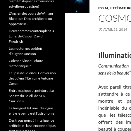
mathématique des trous noirs
est-elle en question?
ESSAI
,
LITTÉRATUR
L’Ancien des Jours de William
COSMOS
Blake : un Dieu architecte ou
oppresseur ?
AVRIL 21, 2014
Deux hommes contemplent la
Lune, de Caspar David
Friedrich
Les nocturnes suédois
Illuminati
d’Eugène Jansson
Colère divine ou chute
Communication do
météoritique ?
sens de la beauté”
Eclipse de Soleil ou Conversion
des païens ? L’énigme Antoine
Caron
Avec pareil titr
Entre musique et peinture : La
s’attendre à ce
Sonate du Soleil, de M.K.
montre et pa
Ciurlionis
indéniable du ci
La Vierge et la Lune : dialogue
entre le peintre et l’astronome
que les téles
Des trous noirs à l’intelligence
offrent des i
artificielle : la science ne dit pas
beauté à couper
tout sur le monde