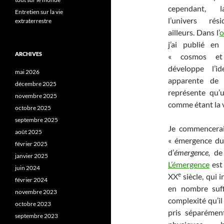
cependant, l
Entretien sur la vie
l’univers rés
extraterrestre
ailleurs. Dans l’
o
j’ai publié en
ARCHIVES
« cosmos et 
développe l’i
mai 2026
apparente de l
décembre 2025
représente qu’u
novembre 2025
comme étant la v
octobre 2025
septembre 2025
Je commencerai
août 2025
« émergence du 
février 2025
d’
émergence,
de
janvier 2025
L’émergence
est
juin 2024
e
XX
siècle, qui 
février 2024
en nombre suff
novembre 2023
complexité qu’il 
octobre 2023
pris séparémen
septembre 2023