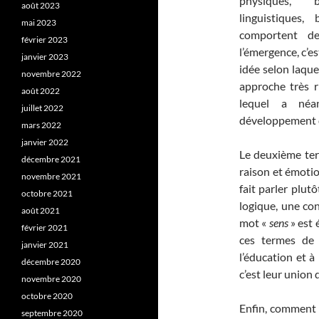
physiques, b
août 2023
linguistiques
mai 2023
comportent 
février 2023
l’émergence, c’e
janvier 2023
idée selon laque
novembre 2022
approche très r
août 2022
lequel a néa
juillet 2022
développement d
mars 2022
janvier 2022
Le deuxième te
décembre 2021
raison et émoti
novembre 2021
fait parler plutô
octobre 2021
logique, une con
août 2021
mot «
sens
» est 
février 2021
ces termes de
janvier 2021
l’éducation et à 
décembre 2020
c’est leur union 
novembre 2020
octobre 2020
Enfin, comment n
septembre 2020