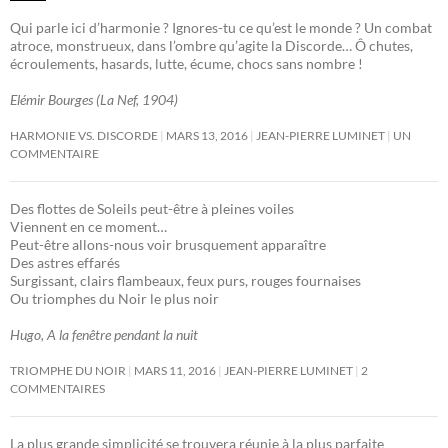
Qui parle ici d’harmonie ? Ignores-tu ce qu’est le monde ? Un combat
atroce, monstrueux, dans l’ombre qu’agite la Discorde… Ô chutes,
écroulements, hasards, lutte, écume, chocs sans nombre !
Elémir Bourges (La Nef, 1904)
HARMONIE VS. DISCORDE
MARS 13, 2016
JEAN-PIERRE LUMINET
UN
COMMENTAIRE
Des flottes de Soleils peut-être à pleines voiles
Viennent en ce moment…
Peut-être allons-nous voir brusquement apparaître
Des astres effarés
Surgissant, clairs flambeaux, feux purs, rouges fournaises
Ou triomphes du Noir le plus noir
Hugo, A la fenêtre pendant la nuit
TRIOMPHE DU NOIR
MARS 11, 2016
JEAN-PIERRE LUMINET
2
COMMENTAIRES
La plus grande simplicité se trouvera réunie à la plus parfaite