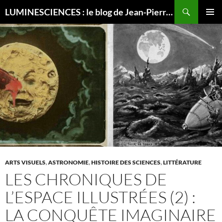
Recherche
LUMINESCIENCES : le blog de Jean-Pierre LUMINET, astrophysicien
ALLER
MENU
AU
PRINCI
CONTENU
ARTS VISUELS
,
ASTRONOMIE
,
HISTOIRE DES SCIENCES
,
LITTÉRATURE
LES CHRONIQUES DE
L’ESPACE ILLUSTRÉES (2) :
LA CONQUÊTE IMAGINAIRE