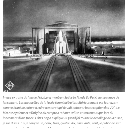
Image extraite du film de Fritz Lang montrant la fusée Friede (la Paix) sur sa rampe de
lancement. Les maquettes de la fusée furent détruites ultérieurement par les nazis «
comme étant de nature à nuire au secret qui devait entourer la conception des V2″. Le
film est également à l’origine du compte à rebours utilisé en astronautique lors du
lancement d’une fusée. Fritz Lang a expliqué « Quand j’ai tourné le décollage de la fusée,
je me disais : ” Si je compte un, deux, trois, quatre, dix, cinquante, cent, le public ne sait