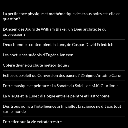
La pertinence physique et mathématique des trous noirs est-elle en
question?
L’Ancien des Jours de William Blake : un Dieu architecte ou
oppresseur ?
Deux hommes contemplent la Lune, de Caspar David Friedrich
Les nocturnes suédois d’Eugène Jansson
Colère divine ou chute météoritique ?
Eclipse de Soleil ou Conversion des païens ? L’énigme Antoine Caron
Entre musique et peinture : La Sonate du Soleil, de M.K. Ciurlionis
La Vierge et la Lune : dialogue entre le peintre et l’astronome
Des trous noirs à l’intelligence artificielle : la science ne dit pas tout
sur le monde
Entretien sur la vie extraterrestre