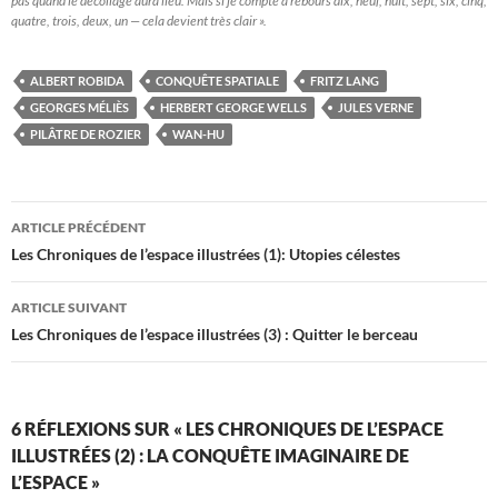
pas quand le décollage aura lieu. Mais si je compte à rebours dix, neuf, huit, sept, six, cinq,
quatre, trois, deux, un — cela devient très clair ».
ALBERT ROBIDA
CONQUÊTE SPATIALE
FRITZ LANG
GEORGES MÉLIÈS
HERBERT GEORGE WELLS
JULES VERNE
PILÂTRE DE ROZIER
WAN-HU
Navigation
ARTICLE PRÉCÉDENT
des
Les Chroniques de l’espace illustrées (1): Utopies célestes
articles
ARTICLE SUIVANT
Les Chroniques de l’espace illustrées (3) : Quitter le berceau
6 RÉFLEXIONS SUR « LES CHRONIQUES DE L’ESPACE
ILLUSTRÉES (2) : LA CONQUÊTE IMAGINAIRE DE
L’ESPACE »