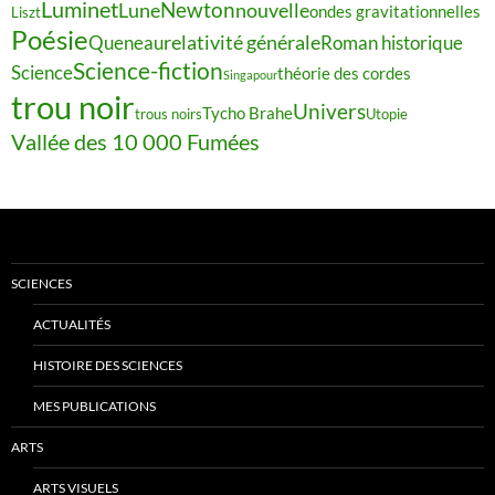
Luminet
Newton
Lune
nouvelle
ondes gravitationnelles
Liszt
Poésie
relativité générale
Queneau
Roman historique
Science-fiction
Science
théorie des cordes
Singapour
trou noir
Univers
Tycho Brahe
trous noirs
Utopie
Vallée des 10 000 Fumées
SCIENCES
ACTUALITÉS
HISTOIRE DES SCIENCES
MES PUBLICATIONS
ARTS
ARTS VISUELS