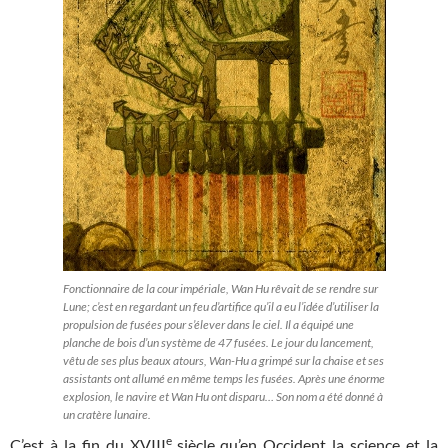
Fonctionnaire de la cour impériale, Wan Hu rêvait de se rendre sur
Lune; c’est en regardant un feu d’artifice qu’il a eu l’idée d’utiliser la
propulsion de fusées pour s’élever dans le ciel. Il a équipé une
planche de bois d’un système de 47 fusées. Le jour du lancement,
vêtu de ses plus beaux atours, Wan-Hu a grimpé sur la chaise et ses
assistants ont allumé en même temps les fusées. Après une énorme
explosion, le navire et Wan Hu ont disparu… Son nom a été donné à
un cratère lunaire.
e
C’est à la fin du XVIII
siècle qu’en Occident la science et la