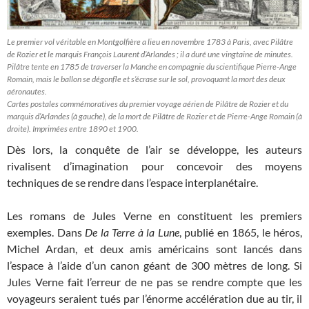
Le premier vol véritable en Montgolfière a lieu en novembre 1783 à Paris, avec Pilâtre
de Rozier et le marquis François Laurent d’Arlandes ; il a duré une vingtaine de minutes.
Pilâtre tente en 1785 de traverser la Manche en compagnie du scientifique Pierre-Ange
Romain, mais le ballon se dégonfle et s’écrase sur le sol, provoquant la mort des deux
aéronautes.
Cartes postales commémoratives du premier voyage aérien de Pilâtre de Rozier et du
marquis d’Arlandes (à gauche), de la mort de Pilâtre de Rozier et de Pierre-Ange Romain (à
droite). Imprimées entre 1890 et 1900.
Dès lors, la conquête de l’air se développe, les auteurs
rivalisent d’imagination pour concevoir des moyens
techniques de se rendre dans l’espace interplanétaire.
Les romans de Jules Verne en constituent les premiers
exemples. Dans
De la Terre à la Lune
, publié en 1865, le héros,
Michel Ardan, et deux amis américains sont lancés dans
l’espace à l’aide d’un canon géant de 300 mètres de long. Si
Jules Verne fait l’erreur de ne pas se rendre compte que les
voyageurs seraient tués par l’énorme accélération due au tir, il