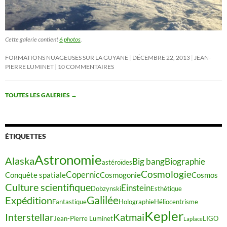
Cette galerie contient
6 photos
.
FORMATIONS NUAGEUSES SUR LA GUYANE
DÉCEMBRE 22, 2013
JEAN-
PIERRE LUMINET
10 COMMENTAIRES
TOUTES LES GALERIES
→
ÉTIQUETTES
Astronomie
Alaska
Big bang
Biographie
astéroïdes
Cosmologie
Copernic
Conquête spatiale
Cosmogonie
Cosmos
Culture scientifique
Einstein
Dobzynski
Esthétique
Galilée
Expédition
Fantastique
Holographie
Héliocentrisme
Kepler
Interstellar
Katmai
Jean-Pierre Luminet
LIGO
Laplace