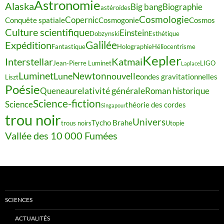
Astronomie
Alaska
Big bang
Biographie
astéroïdes
Cosmologie
Copernic
Conquête spatiale
Cosmogonie
Cosmos
Culture scientifique
Einstein
Dobzynski
Esthétique
Galilée
Expédition
Fantastique
Holographie
Héliocentrisme
Kepler
Interstellar
Katmai
Jean-Pierre Luminet
LIGO
Laplace
Luminet
Newton
Lune
nouvelle
ondes gravitationnelles
Liszt
Poésie
relativité générale
Queneau
Roman historique
Science-fiction
Science
théorie des cordes
Singapour
trou noir
Univers
Tycho Brahe
trous noirs
Utopie
Vallée des 10 000 Fumées
SCIENCES
ACTUALITÉS