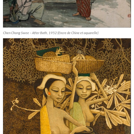
Chen Chong Swee – After Bath, 1952 (Encre de Chine et aquarelle)