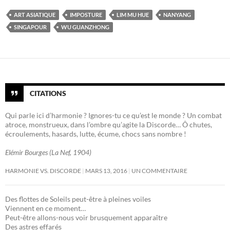
ART ASIATIQUE
IMPOSTURE
LIM MU HUE
NANYANG
SINGAPOUR
WU GUANZHONG
CITATIONS
Qui parle ici d’harmonie ? Ignores-tu ce qu’est le monde ? Un combat
atroce, monstrueux, dans l’ombre qu’agite la Discorde… Ô chutes,
écroulements, hasards, lutte, écume, chocs sans nombre !
Elémir Bourges (La Nef, 1904)
HARMONIE VS. DISCORDE
MARS 13, 2016
UN COMMENTAIRE
Des flottes de Soleils peut-être à pleines voiles
Viennent en ce moment…
Peut-être allons-nous voir brusquement apparaître
Des astres effarés