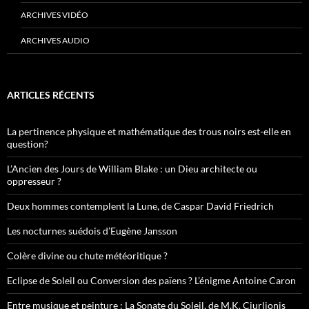
ARCHIVES VIDÉO
ARCHIVES AUDIO
ARTICLES RÉCENTS
La pertinence physique et mathématique des trous noirs est-elle en
question?
L’Ancien des Jours de William Blake : un Dieu architecte ou
oppresseur ?
Deux hommes contemplent la Lune, de Caspar David Friedrich
Les nocturnes suédois d’Eugène Jansson
Colère divine ou chute météoritique ?
Eclipse de Soleil ou Conversion des païens ? L’énigme Antoine Caron
Entre musique et peinture : La Sonate du Soleil, de M.K. Ciurlionis