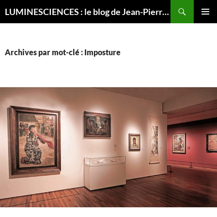
Recherche
LUMINESCIENCES : le blog de Jean-Pierre LUMINET, astrophysicien
ALLER
MENU
AU
PRINCI
CONTENU
Archives par mot-clé : Imposture