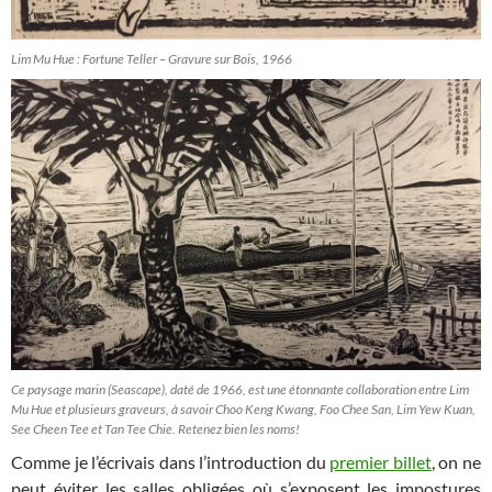
Lim Mu Hue : Fortune Teller – Gravure sur Bois, 1966
Ce paysage marin (Seascape), daté de 1966, est une étonnante collaboration entre Lim
Mu Hue et plusieurs graveurs, à savoir Choo Keng Kwang, Foo Chee San, Lim Yew Kuan,
See Cheen Tee et Tan Tee Chie. Retenez bien les noms!
Comme je l’écrivais dans l’introduction du
premier billet
, on ne
peut éviter les salles obligées où s’exposent les impostures