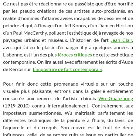
Ce n’est pas être réactionnaire ou passéiste que d’être horrifié
par les pseudo créations de ces artistes auto-proclamés, en
réalité d’hommes d’affaires avisés incapables de dessiner et de
peindre et qui, à l’image d’un Jeff Koons, d’un Damien Hirst ou
d’un Paul MacCarthy, polluent l’esthétique déjà ravagée de nos
paysages urbains et muséaux.
L’historien de l’art
Jean Clair
,
avec qui j’ai eu le plaisir d’échanger il y a quelques années à
Lisbonne, est l’un des plus
féroces critiques
de cette esthétique
contemporaine. On lira aussi avec effarement les écrits d’Aude
de Kerros sur
L’imposture de l’art contemporain
.
Pour finir donc cette promenade virtuelle sur un touche
visuelle plus plaisante, entrons dans la galerie entièrement
consacrée aux œuvres de l’artiste chinois
Wu Guanzhong
(1919-2010) connu internationalement. Contrairement aux
imposteurs susmentionnés, Wu maîtrisait parfaitement les
différentes techniques de la peinture à l’huile, du lavis, de
l’aquarelle et du croquis. Son œuvre est le fruit de deux
influences, celle de sa propre culture issue en particulier de