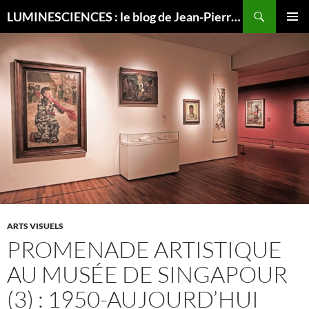
Recherche
LUMINESCIENCES : le blog de Jean-Pierre LUMINET, astrophysicien
ALLER
MENU
AU
PRINCI
CONTENU
ARTS VISUELS
PROMENADE ARTISTIQUE
AU MUSÉE DE SINGAPOUR
(3) : 1950-AUJOURD’HUI