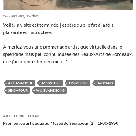
Wu Guanzhong, Navires
Voilà, la visite est terminée, j’espère qu’elle fut à la fois
plaisante et instructive.
Aimeriez-vous une promenade artistique virtuelle dans le
splendide mais peu connu musée des Beaux-Arts de Bordeaux,
que j’ai arpenté dernièrement ?
ART ASIATIQUE
IMPOSTURE
LIM MU HUE
NANYANG
SINGAPOUR
WU GUANZHONG
Navigation
ARTICLE PRÉCÉDENT
des
Promenade artistique au Musée de Singapour (2) : 1900-1950
articles