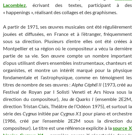
Lacomblez
, écrivant des textes, participant à des
« happenings », réalisant des collages et des graphismes.
A partir de 1971, ses œuvres musicales ont été régulièrement
jouées et diffusées, en France et à l’étranger, fréquemment
sous sa direction. Plusieurs d’entre elles ont été créées à
Montpellier et sa région où le compositeur a vécu la dernière
partie de sa vie. Son œuvre compte un nombre important
d’opus utilisant divers ensembles instrumentaux, chanteurs et
organistes, et montre un intérêt marqué pour la physique
fondamentale et l’astrophysique, comme en témoignent les
titres de nombre de ses œuvres :
Alpha Céphéï II
(1973, créé au
Festival de Royan par I Solisti Veneti et Ars Nova sous la
direction du compositeur),
Jeu de Quarks I
(ensemble 2E2M,
direction Tristan Clais, Théâtre de l’Odéon 1975), et surtout la
série des
Cygnus
initiée par
Cygnus X1
pour piano et orchestre
(1986, créé par l’ensemble 2E2M sous la direction du
compositeur). Le titre est une référence explicite à la
source X