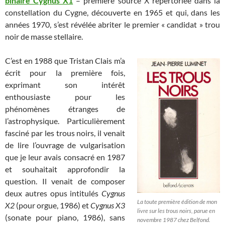
binaire Cygnus X1
– première source X répertoriée dans la
constellation du Cygne, découverte en 1965 et qui, dans les
années 1970, s’est révélée abriter le premier « candidat » trou
noir de masse stellaire.
C’est en 1988 que Tristan Clais m’a
écrit pour la première fois,
exprimant son intérêt
enthousiaste pour les
phénomènes étranges de
l’astrophysique. Particulièrement
fasciné par les trous noirs, il venait
de lire l’ouvrage de vulgarisation
que je leur avais consacré en 1987
et souhaitait approfondir la
question. Il venait de composer
deux autres opus intitulés
Cygnus
La toute première édition de mon
X2
(pour orgue, 1986) et
Cygnus X3
livre sur les trous noirs, parue en
(sonate pour piano, 1986), sans
novembre 1987 chez Belfond.