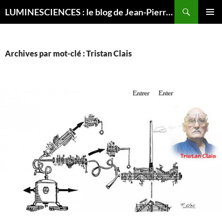
Recherche
LUMINESCIENCES : le blog de Jean-Pierre LUMINET, astrophysicien
ALLER
MENU
AU
PRINCI
CONTENU
Archives par mot-clé : Tristan Clais