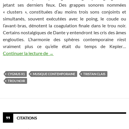
jetant ses derniers feux. Des grappes sonores nommées
« clusters », constituées d’au moins trois sons conjoints et
simultanés, souvent exécutées avec le poing, le coude ou
l’avant-bras, dénotent la coagulation finale dans le trou noir.
Certains nostalgiques de Dante y entendront les cris des âmes
englouties. L’harmonie des sphères contemporaine n’est
vraiment plus ce qu’elle était du temps de Kepler…
Hommage à Tristan Clais, compositeur e
Continuer la lecture de
→
CYGNUS X1
MUSIQUE CONTEMPORAINE
TRISTAN CLAIS
TROU NOIR
CITATIONS