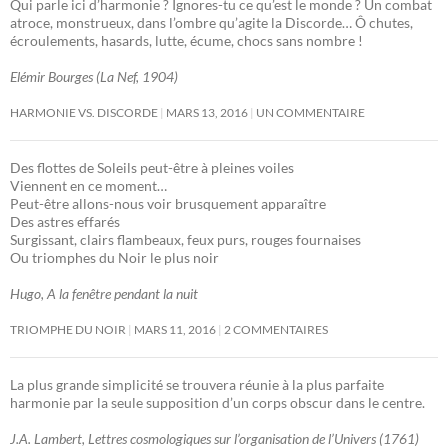
Qui parle ici d’harmonie ? Ignores-tu ce qu’est le monde ? Un combat
atroce, monstrueux, dans l’ombre qu’agite la Discorde… Ô chutes,
écroulements, hasards, lutte, écume, chocs sans nombre !
Elémir Bourges (La Nef, 1904)
HARMONIE VS. DISCORDE
MARS 13, 2016
UN COMMENTAIRE
Des flottes de Soleils peut-être à pleines voiles
Viennent en ce moment…
Peut-être allons-nous voir brusquement apparaître
Des astres effarés
Surgissant, clairs flambeaux, feux purs, rouges fournaises
Ou triomphes du Noir le plus noir
Hugo, A la fenêtre pendant la nuit
TRIOMPHE DU NOIR
MARS 11, 2016
2 COMMENTAIRES
La plus grande simplicité se trouvera réunie à la plus parfaite
harmonie par la seule supposition d’un corps obscur dans le centre.
J.A. Lambert, Lettres cosmologiques sur l’organisation de l’Univers (1761)