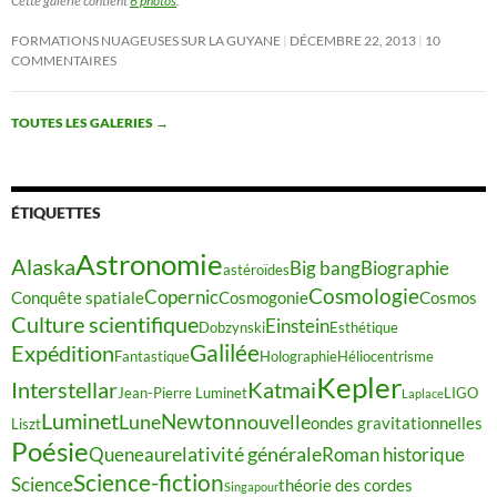
Cette galerie contient
6 photos
.
FORMATIONS NUAGEUSES SUR LA GUYANE
DÉCEMBRE 22, 2013
10
COMMENTAIRES
TOUTES LES GALERIES
→
ÉTIQUETTES
Astronomie
Alaska
Big bang
Biographie
astéroïdes
Cosmologie
Copernic
Conquête spatiale
Cosmogonie
Cosmos
Culture scientifique
Einstein
Dobzynski
Esthétique
Galilée
Expédition
Fantastique
Holographie
Héliocentrisme
Kepler
Interstellar
Katmai
Jean-Pierre Luminet
LIGO
Laplace
Luminet
Newton
Lune
nouvelle
ondes gravitationnelles
Liszt
Poésie
relativité générale
Queneau
Roman historique
Science-fiction
Science
théorie des cordes
Singapour