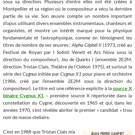
sous sa direction. Plusieurs d’entre elles ont été créées à
Montpellier et sa région où le compositeur a vécu la dernière
partie de sa vie. Son œuvre compte un nombre important
d’opus utilisant divers ensembles instrumentaux, chanteurs et
organistes, et montre un intérêt marqué pour la physique
fondamentale et l’astrophysique, comme en témoignent les
titres de nombre de ses œuvres :
Alpha Céphéï II
(1973, créé au
Festival de Royan par I Solisti Veneti et Ars Nova sous la
direction du compositeur),
Jeu de Quarks I
(ensemble 2E2M,
direction Tristan Clais, Théâtre de l’Odéon 1975), et surtout la
série des
Cygnus
initiée par
Cygnus X1
pour piano et orchestre
(1986, créé par l’ensemble 2E2M sous la direction du
compositeur). Le titre est une référence explicite à la
source X
binaire Cygnus X1
– première source X répertoriée dans la
constellation du Cygne, découverte en 1965 et qui, dans les
années 1970, s’est révélée abriter le premier « candidat » trou
noir de masse stellaire.
C’est en 1988 que Tristan Clais m’a