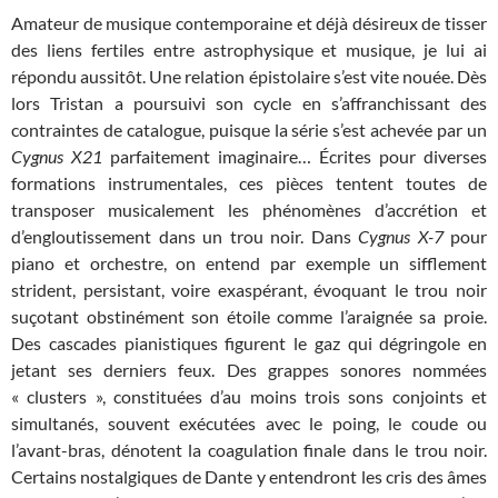
Amateur de musique contemporaine et déjà désireux de tisser
des liens fertiles entre astrophysique et musique, je lui ai
répondu aussitôt. Une relation épistolaire s’est vite nouée. Dès
lors Tristan a poursuivi son cycle en s’affranchissant des
contraintes de catalogue, puisque la série s’est achevée par un
Cygnus X21
parfaitement imaginaire… Écrites pour diverses
formations instrumentales, ces pièces tentent toutes de
transposer musicalement les phénomènes d’accrétion et
d’engloutissement dans un trou noir. Dans
Cygnus X-7
pour
piano et orchestre, on entend par exemple un sifflement
strident, persistant, voire exaspérant, évoquant le trou noir
suçotant obstinément son étoile comme l’araignée sa proie.
Des cascades pianistiques figurent le gaz qui dégringole en
jetant ses derniers feux. Des grappes sonores nommées
« clusters », constituées d’au moins trois sons conjoints et
simultanés, souvent exécutées avec le poing, le coude ou
l’avant-bras, dénotent la coagulation finale dans le trou noir.
Certains nostalgiques de Dante y entendront les cris des âmes