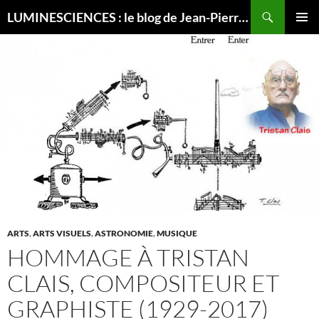
Recherche
LUMINESCIENCES : le blog de Jean-Pierre LUMINET, astrophysicien
ALLER
MENU
AU
PRINCI
CONTENU
ARTS
,
ARTS VISUELS
,
ASTRONOMIE
,
MUSIQUE
HOMMAGE À TRISTAN
CLAIS, COMPOSITEUR ET
GRAPHISTE (1929-2017)