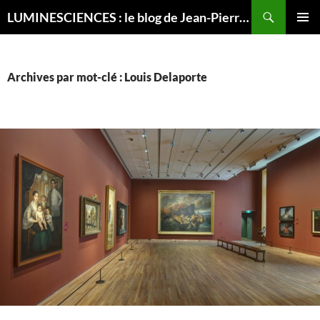
Recherche
LUMINESCIENCES : le blog de Jean-Pierre LUMINET, astrophysicien
ALLER
MENU
AU
PRINCI
CONTENU
Archives par mot-clé : Louis Delaporte