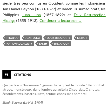
siècle, très peu connus en Occident, comme les Indonésiens
Jan Daniel Beynon
(1830-1877) et Raden Kusumadibrata, les
Philippins
Juan Luna
(1857-1899) et
Félix Resurrection
Promenade artisti
Hidalgo
(1855-1913).
Continuer la lecture de
→
HIDALGO
JUAN LUNA
LOUIS DELAPORTE
MERAPI
NATIONAL GALLERY
SALEH
SINGAPOUR
CITATIONS
Qui parle ici d’harmonie ? Ignores-tu ce qu’est le monde ? Un combat
atroce, monstrueux, dans l’ombre qu’agite la Discorde… Ô chutes,
écroulements, hasards, lutte, écume, chocs sans nombre !
Elémir Bourges (La Nef, 1904)