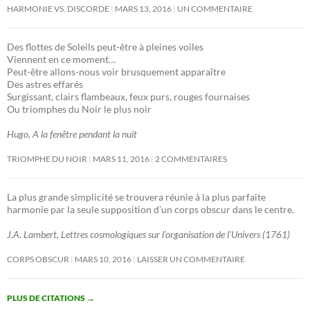
HARMONIE VS. DISCORDE
MARS 13, 2016
UN COMMENTAIRE
Des flottes de Soleils peut-être à pleines voiles
Viennent en ce moment…
Peut-être allons-nous voir brusquement apparaître
Des astres effarés
Surgissant, clairs flambeaux, feux purs, rouges fournaises
Ou triomphes du Noir le plus noir
Hugo, A la fenêtre pendant la nuit
TRIOMPHE DU NOIR
MARS 11, 2016
2 COMMENTAIRES
La plus grande simplicité se trouvera réunie à la plus parfaite
harmonie par la seule supposition d’un corps obscur dans le centre.
J.A. Lambert, Lettres cosmologiques sur l’organisation de l’Univers (1761)
CORPS OBSCUR
MARS 10, 2016
LAISSER UN COMMENTAIRE
PLUS DE CITATIONS
→