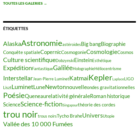
TOUTES LES GALERIES
→
ÉTIQUETTES
Astronomie
Alaska
Big bang
Biographie
astéroïdes
Cosmologie
Copernic
Conquête spatiale
Cosmogonie
Cosmos
Culture scientifique
Einstein
Dobzynski
Esthétique
Galilée
Expédition
Fantastique
Holographie
Héliocentrisme
Kepler
Interstellar
Katmai
Jean-Pierre Luminet
LIGO
Laplace
Luminet
Newton
Lune
nouvelle
ondes gravitationnelles
Liszt
Poésie
relativité générale
Queneau
Roman historique
Science-fiction
Science
théorie des cordes
Singapour
trou noir
Univers
Tycho Brahe
trous noirs
Utopie
Vallée des 10 000 Fumées