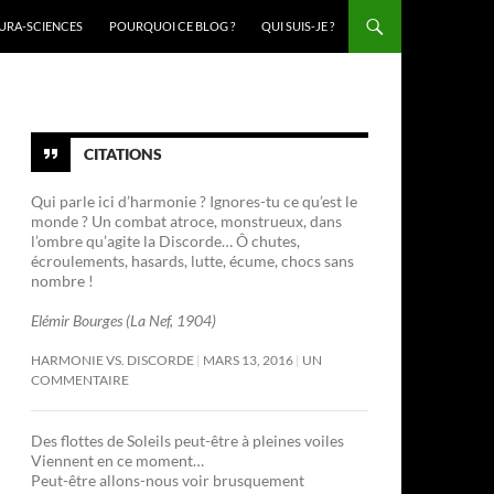
URA-SCIENCES
POURQUOI CE BLOG ?
QUI SUIS-JE ?
CITATIONS
Qui parle ici d’harmonie ? Ignores-tu ce qu’est le
monde ? Un combat atroce, monstrueux, dans
l’ombre qu’agite la Discorde… Ô chutes,
écroulements, hasards, lutte, écume, chocs sans
nombre !
Elémir Bourges (La Nef, 1904)
HARMONIE VS. DISCORDE
MARS 13, 2016
UN
COMMENTAIRE
Des flottes de Soleils peut-être à pleines voiles
Viennent en ce moment…
Peut-être allons-nous voir brusquement