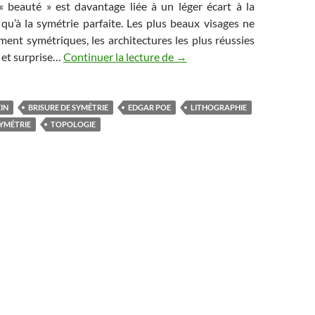
 « beauté » est davantage liée à un léger écart à la
qu’à la symétrie parfaite. Les plus beaux visages ne
ent symétriques, les architectures les plus réussies
Cosmosaïques
 et surprise…
Continuer la lecture de
→
EIN
BRISURE DE SYMÉTRIE
EDGAR POE
LITHOGRAPHIE
YMÉTRIE
TOPOLOGIE