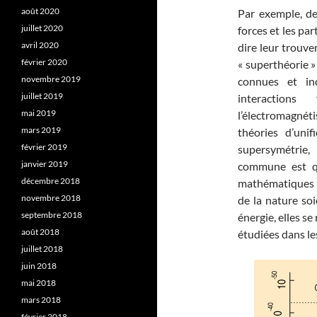
août 2020
Par exemple, dep
juillet 2020
forces et les par
avril 2020
dire leur trouv
février 2020
« superthéorie 
novembre 2019
connues et in
juillet 2019
interactions
mai 2019
l’électromagnéti
mars 2019
théories d’unif
février 2019
supersymétrie,
janvier 2019
commune est q
décembre 2018
mathématiques s
novembre 2018
de la nature so
septembre 2018
énergie, elles s
août 2018
étudiées dans le
juillet 2018
juin 2018
mai 2018
mars 2018
février 2018