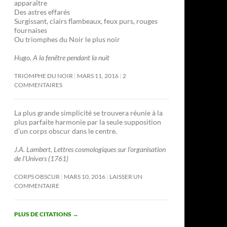
apparaître
Des astres effarés
Surgissant, clairs flambeaux, feux purs, rouges
fournaises
Ou triomphes du Noir le plus noir
Hugo, A la fenêtre pendant la nuit
TRIOMPHE DU NOIR
MARS 11, 2016
2
COMMENTAIRES
La plus grande simplicité se trouvera réunie à la
plus parfaite harmonie par la seule supposition
d’un corps obscur dans le centre.
J.A. Lambert, Lettres cosmologiques sur l’organisation
de l’Univers (1761)
CORPS OBSCUR
MARS 10, 2016
LAISSER UN
COMMENTAIRE
PLUS DE CITATIONS
→