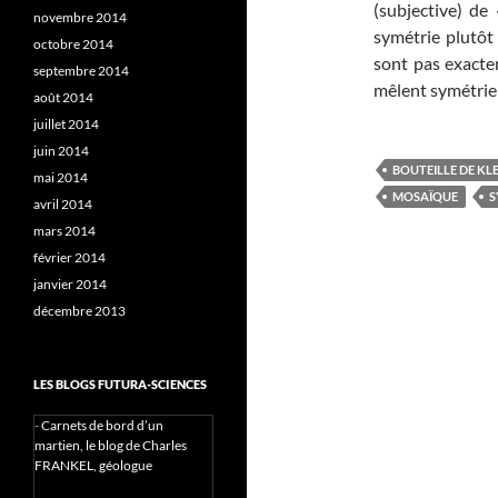
(subjective) de
novembre 2014
symétrie plutôt 
octobre 2014
sont pas exactem
septembre 2014
mêlent symétrie
août 2014
juillet 2014
juin 2014
BOUTEILLE DE KL
mai 2014
MOSAÏQUE
S
avril 2014
mars 2014
février 2014
janvier 2014
décembre 2013
LES BLOGS FUTURA-SCIENCES
-
Carnets de bord d’un
martien, le blog de Charles
FRANKEL, géologue