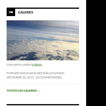
GALERIES
Cette galerie contient
6 photos
.
FORMATIONS NUAGEUSES SUR LA GUYANE
DÉCEMBRE 22, 2013
10 COMMENTAIRES
TOUTES LES GALERIES
→