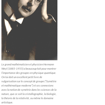
Le grand mathématicien et physicien Hermann
Weyl (1885-1955) a beaucoup fait pour montrer
l’importance des groupes en physique quantique.
On lui doit un excellent petit livre de
vulgarisation sur le concept de groupe (“Symétrie
et mathématique moderne”) et ses connexions
avec la notion de symétrie dans les sciences de la
nature, que ce soit la cristallographie, la biologie,
la théorie de la relativité, ou même le domaine
artistique.