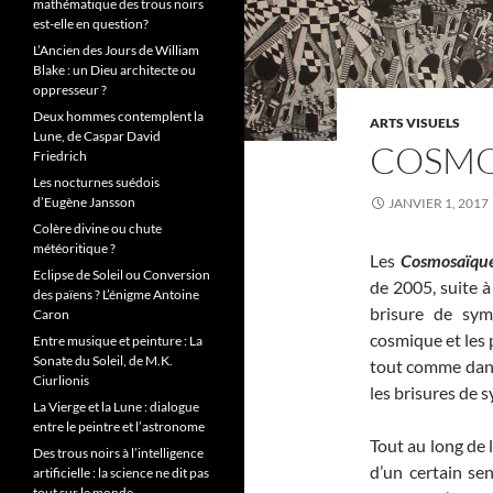
mathématique des trous noirs
est-elle en question?
L’Ancien des Jours de William
Blake : un Dieu architecte ou
oppresseur ?
Deux hommes contemplent la
ARTS VISUELS
Lune, de Caspar David
COSMO
Friedrich
Les nocturnes suédois
d’Eugène Jansson
JANVIER 1, 2017
Colère divine ou chute
météoritique ?
Les
Cosmosaïqu
Eclipse de Soleil ou Conversion
de 2005, suite à
des païens ? L’énigme Antoine
brisure de sym
Caron
cosmique et les 
Entre musique et peinture : La
Sonate du Soleil, de M.K.
tout comme dans 
Ciurlionis
les brisures de 
La Vierge et la Lune : dialogue
entre le peintre et l’astronome
Tout au long de 
Des trous noirs à l’intelligence
d’un certain se
artificielle : la science ne dit pas
tout sur le monde