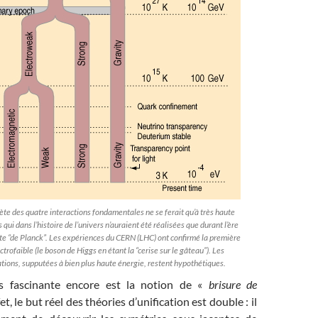
lète des quatre interactions fondamentales ne se ferait qu’à très haute
 qui dans l’histoire de l’univers n’auraient été réalisées que durant l’ère
ite “de Planck”. Les expériences du CERN (LHC) ont confirmé la première
ectrofaible (le boson de Higgs en étant la “cerise sur le gâteau”). Les
ations, supputées à bien plus haute énergie, restent hypothétiques.
s fascinante encore est la notion de «
brisure de
fet, le but réel des théories d’unification est double : il