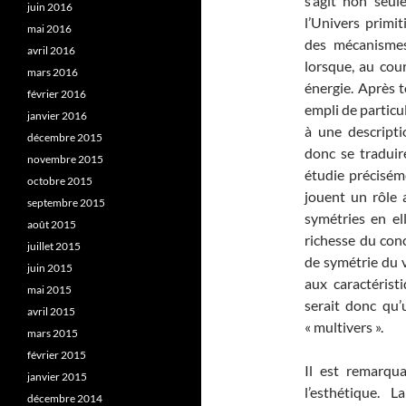
s’agit non seul
juin 2016
l’Univers primit
mai 2016
des mécanismes
avril 2016
lorsque, au cou
mars 2016
énergie. Après 
février 2016
empli de particul
janvier 2016
à une descript
décembre 2015
donc se tradui
novembre 2015
étudie précisém
octobre 2015
jouent un rôle 
septembre 2015
symétries en el
août 2015
richesse du conc
juillet 2015
de symétrie du 
juin 2015
aux caractérist
mai 2015
serait donc qu’
avril 2015
« multivers ».
mars 2015
février 2015
Il est remarqu
janvier 2015
l’esthétique. 
décembre 2014