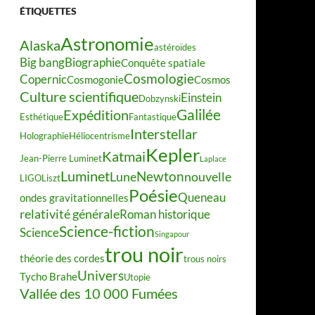
ÉTIQUETTES
Astronomie
Alaska
astéroïdes
Big bang
Biographie
Conquête spatiale
Cosmologie
Copernic
Cosmogonie
Cosmos
Culture scientifique
Einstein
Dobzynski
Galilée
Expédition
Esthétique
Fantastique
Interstellar
Holographie
Héliocentrisme
Kepler
Katmai
Jean-Pierre Luminet
Laplace
Luminet
Newton
Lune
nouvelle
LIGO
Liszt
Poésie
Queneau
ondes gravitationnelles
relativité générale
Roman historique
Science-fiction
Science
Singapour
trou noir
théorie des cordes
trous noirs
Univers
Tycho Brahe
Utopie
Vallée des 10 000 Fumées