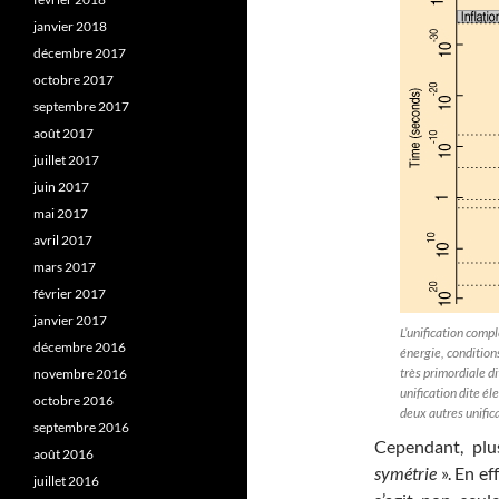
janvier 2018
décembre 2017
octobre 2017
septembre 2017
août 2017
juillet 2017
juin 2017
mai 2017
avril 2017
mars 2017
février 2017
janvier 2017
L’unification comp
décembre 2016
énergie, conditions
très primordiale d
novembre 2016
unification dite él
octobre 2016
deux autres unific
septembre 2016
Cependant, plu
août 2016
symétrie
». En ef
juillet 2016