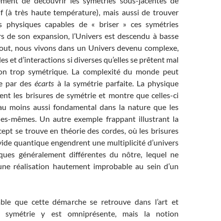
ement de découvrir les symétries sous-jacentes de
if (à très haute température), mais aussi de trouver
 physiques capables de « briser » ces symétries
rs de son expansion, l’Univers est descendu à basse
tout, nous vivons dans un Univers devenu complexe,
es et d’interactions si diverses qu’elles se prêtent mal
ion trop symétrique. La complexité du monde peut
re par des
écarts
à la symétrie parfaite. La physique
ent les brisures de symétrie et montre que celles-ci
au moins aussi fondamental dans la nature que les
les-mêmes. Un autre exemple frappant illustrant la
ept se trouve en théorie des cordes, où les brisures
vide quantique engendrent une multiplicité d’univers
iques généralement différentes du nôtre, lequel ne
une réalisation hautement improbable au sein d’un
able que cette démarche se retrouve dans l’art et
La symétrie y est omniprésente, mais la notion