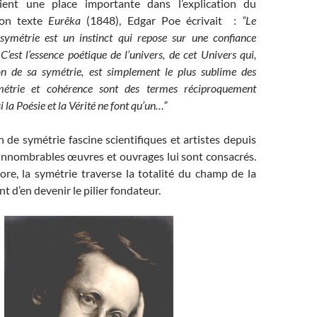
 tient une place importante dans l’explication du
on texte
Eurêka
(1848), Edgar Poe écrivait :
“Le
symétrie est un instinct qui repose sur une confiance
C’est l’essence poétique de l’univers, de cet Univers qui,
on de sa symétrie, est simplement le plus sublime des
étrie et cohérence sont des termes réciproquement
si la Poésie et la Vérité ne font qu’un…”
on de symétrie fascine scientifiques et artistes depuis
d’innombrables œuvres et ouvrages lui sont consacrés.
ore, la symétrie traverse la totalité du champ de la
t d’en devenir le pilier fondateur.