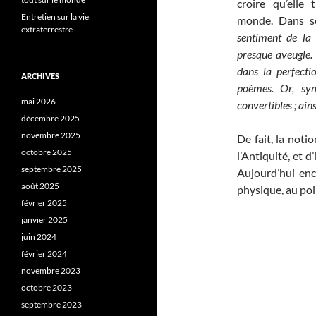
croire qu’elle
Entretien sur la vie
monde. Dans s
extraterrestre
sentiment de la 
presque aveugle. 
dans la perfecti
ARCHIVES
poèmes. Or, sym
mai 2026
convertibles ; ain
décembre 2025
novembre 2025
De fait, la noti
octobre 2025
l’Antiquité, et 
septembre 2025
Aujourd’hui enc
août 2025
physique, au poin
février 2025
janvier 2025
juin 2024
février 2024
novembre 2023
octobre 2023
septembre 2023