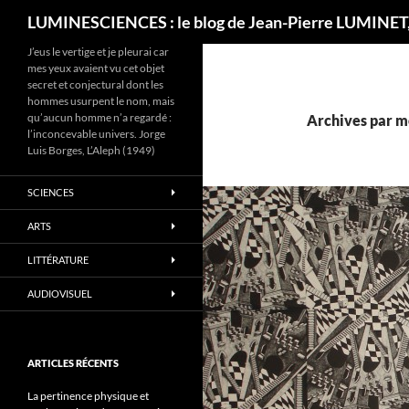
Recherche
LUMINESCIENCES : le blog de Jean-Pierre LUMINET,
J’eus le vertige et je pleurai car
mes yeux avaient vu cet objet
secret et conjectural dont les
hommes usurpent le nom, mais
qu’aucun homme n’a regardé :
Archives par mo
l’inconcevable univers. Jorge
Luis Borges, L’Aleph (1949)
SCIENCES
ARTS
LITTÉRATURE
AUDIOVISUEL
ARTICLES RÉCENTS
La pertinence physique et