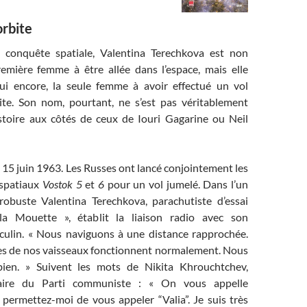
rbite
a conquête spatiale, Valentina Terechkova est non
emière femme à être allée dans l’espace, mais elle
hui encore, la seule femme à avoir effectué un vol
bite. Son nom, pourtant, ne s’est pas véritablement
histoire aux côtés de ceux de Iouri Gagarine ou Neil
15 juin 1963. Les Russes ont lancé conjointement les
 spatiaux
Vostok 5
et
6
pour un vol jumelé. Dans l’un
 robuste Valentina Terechkova, parachutiste d’essai
a Mouette », établit la liaison radio avec son
ulin. « Nous naviguons à une distance rapprochée.
es de nos vaisseaux fonctionnent normalement. Nous
ien. » Suivent les mots de Nikita Khrouchtchev,
taire du Parti communiste : « On vous appelle
 permettez-moi de vous appeler “Valia”. Je suis très