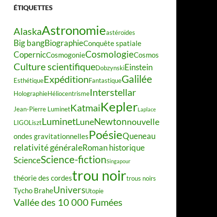
ÉTIQUETTES
Astronomie
Alaska
astéroïdes
Big bang
Biographie
Conquête spatiale
Cosmologie
Copernic
Cosmogonie
Cosmos
Culture scientifique
Einstein
Dobzynski
Galilée
Expédition
Esthétique
Fantastique
Interstellar
Holographie
Héliocentrisme
Kepler
Katmai
Jean-Pierre Luminet
Laplace
Luminet
Newton
Lune
nouvelle
LIGO
Liszt
Poésie
Queneau
ondes gravitationnelles
relativité générale
Roman historique
Science-fiction
Science
Singapour
trou noir
théorie des cordes
trous noirs
Univers
Tycho Brahe
Utopie
Vallée des 10 000 Fumées