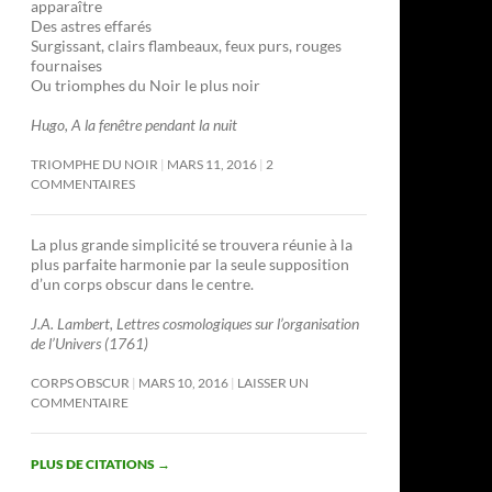
apparaître
Des astres effarés
Surgissant, clairs flambeaux, feux purs, rouges
fournaises
Ou triomphes du Noir le plus noir
Hugo, A la fenêtre pendant la nuit
TRIOMPHE DU NOIR
MARS 11, 2016
2
COMMENTAIRES
La plus grande simplicité se trouvera réunie à la
plus parfaite harmonie par la seule supposition
d’un corps obscur dans le centre.
J.A. Lambert, Lettres cosmologiques sur l’organisation
de l’Univers (1761)
CORPS OBSCUR
MARS 10, 2016
LAISSER UN
COMMENTAIRE
PLUS DE CITATIONS
→