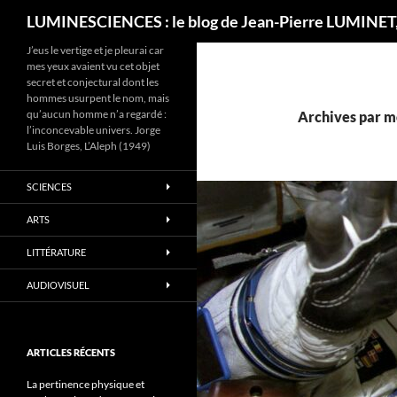
Recherche
LUMINESCIENCES : le blog de Jean-Pierre LUMINET,
J’eus le vertige et je pleurai car
mes yeux avaient vu cet objet
secret et conjectural dont les
hommes usurpent le nom, mais
qu’aucun homme n’a regardé :
Archives par mo
l’inconcevable univers. Jorge
Luis Borges, L’Aleph (1949)
SCIENCES
ARTS
LITTÉRATURE
AUDIOVISUEL
ARTICLES RÉCENTS
La pertinence physique et