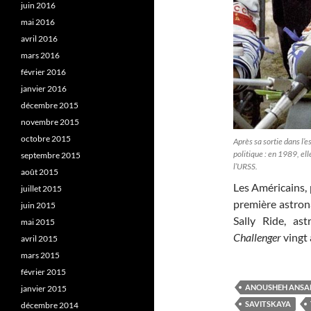
juin 2016
mai 2016
avril 2016
mars 2016
février 2016
janvier 2016
décembre 2015
novembre 2015
octobre 2015
Après sa sortie dans l’
politique : en 1989, e
septembre 2015
l’URSS.
août 2015
Les Américains, 
juillet 2015
première astrona
juin 2015
Sally Ride, as
mai 2015
Challenger
vingt 
avril 2015
mars 2015
février 2015
ANOUSHEH ANSA
janvier 2015
SAVITSKAYA
décembre 2014