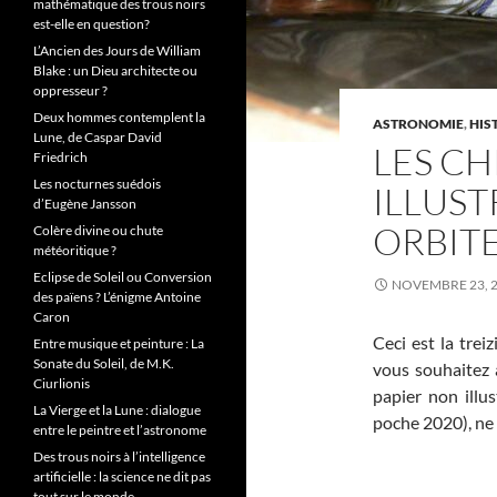
mathématique des trous noirs
est-elle en question?
L’Ancien des Jours de William
Blake : un Dieu architecte ou
oppresseur ?
Deux hommes contemplent la
ASTRONOMIE
,
HIS
Lune, de Caspar David
LES CH
Friedrich
Les nocturnes suédois
ILLUST
d’Eugène Jansson
ORBIT
Colère divine ou chute
météoritique ?
Eclipse de Soleil ou Conversion
NOVEMBRE 23, 
des païens ? L’énigme Antoine
Caron
Ceci est la trei
Entre musique et peinture : La
Sonate du Soleil, de M.K.
vous souhaitez 
Ciurlionis
papier non illu
La Vierge et la Lune : dialogue
poche 2020), ne 
entre le peintre et l’astronome
Des trous noirs à l’intelligence
artificielle : la science ne dit pas
tout sur le monde