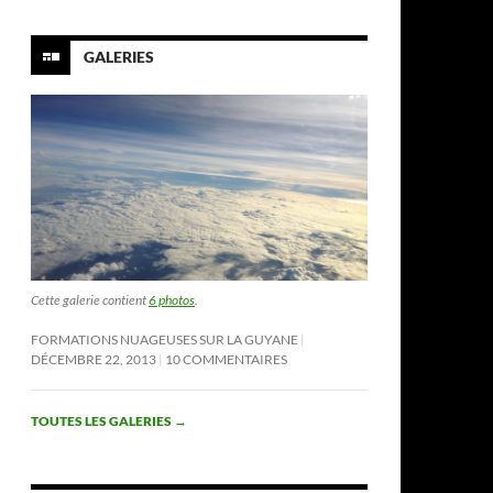
GALERIES
Cette galerie contient
6 photos
.
FORMATIONS NUAGEUSES SUR LA GUYANE
DÉCEMBRE 22, 2013
10 COMMENTAIRES
TOUTES LES GALERIES
→