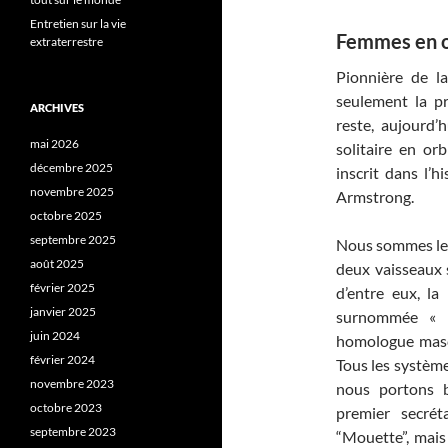
Entretien sur la vie
Femmes en o
extraterrestre
Pionnière de l
seulement la pr
ARCHIVES
reste, aujourd’
mai 2026
solitaire en or
décembre 2025
inscrit dans l’
novembre 2025
Armstrong.
octobre 2025
septembre 2025
Nous sommes le 
août 2025
deux vaisseaux
février 2025
d’entre eux, la
janvier 2025
surnommée « l
juin 2024
homologue masc
février 2024
Tous les systèm
novembre 2023
nous portons b
octobre 2023
premier secré
septembre 2023
“Mouette”, mais