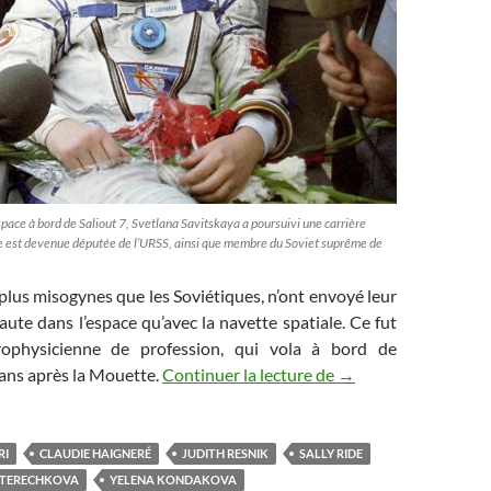
espace à bord de Saliout 7, Svetlana Savitskaya a poursuivi une carrière
lle est devenue députée de l’URSS, ainsi que membre du Soviet suprême de
plus misogynes que les Soviétiques, n’ont envoyé leur
ute dans l’espace qu’avec la navette spatiale. Ce fut
trophysicienne de profession, qui vola à bord de
Les Chroniques de l’
ans après la Mouette.
Continuer la lecture de
→
RI
CLAUDIE HAIGNERÉ
JUDITH RESNIK
SALLY RIDE
TERECHKOVA
YELENA KONDAKOVA