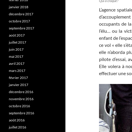
Qui a craqué?
janvier 2018
L’agence spatial
décembre 2017
d’accouplement h
octobre 2017
occupants de la 
septembre 2017
l’élu… ou la vic
août 2017
enfant de l’espa
juillet 2017
ce vol « elle s’é
juin 2017
elle n’aborda plu
mai 2017
pilote d’essai, a
avril 2017
Elle volera à n
mars 2017
effectuer une sor
février 2017
janvier 2017
décembre 2016
novembre 2016
octobre 2016
septembre 2016
août 2016
juillet 2016