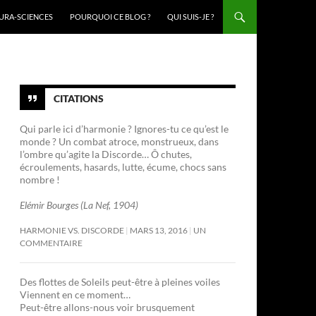
URA-SCIENCES
POURQUOI CE BLOG ?
QUI SUIS-JE ?
CITATIONS
Qui parle ici d’harmonie ? Ignores-tu ce qu’est le
monde ? Un combat atroce, monstrueux, dans
l’ombre qu’agite la Discorde… Ô chutes,
écroulements, hasards, lutte, écume, chocs sans
nombre !
Elémir Bourges (La Nef, 1904)
HARMONIE VS. DISCORDE
MARS 13, 2016
UN
COMMENTAIRE
Des flottes de Soleils peut-être à pleines voiles
Viennent en ce moment…
Peut-être allons-nous voir brusquement