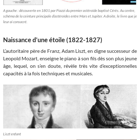
A gauche : découverte en 1801 par Piazzi du premier astéroïde baptisé Cérès. Au centre,
schéma de la ceinture principale d’astéroïdes entre Mars et Jupiter. A droite, le livre que je
leur ai consacré.
Naissance d’une étoile (1822-1827)
L’autoritaire père de Franz, Adam Liszt, en digne successeur de
Leopold Mozart, enseigne le piano à son fils dès son plus jeune
âge, lequel, on s’en doute, révèle très vite d’exceptionnelles
capacités à la fois techniques et musicales.
Liszt enfant