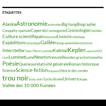
ÉTIQUETTES
Astronomie
Alaska
Big bang
Biographie
astéroïdes
Cosmologie
Copernic
Conquête spatiale
Cosmogonie
Cosmos
Culture scientifique
Einstein
Dobzynski
Esthétique
Galilée
Expédition
Fantastique
Holographie
Héliocentrisme
Kepler
Interstellar
Katmai
Jean-Pierre Luminet
LIGO
Laplace
Luminet
Newton
Lune
nouvelle
ondes gravitationnelles
Liszt
Poésie
relativité générale
Queneau
Roman historique
Science-fiction
Science
théorie des cordes
Singapour
trou noir
Univers
Tycho Brahe
trous noirs
Utopie
Vallée des 10 000 Fumées