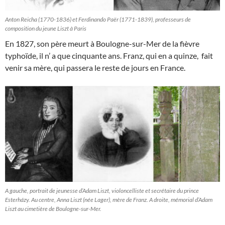
Anton Reicha (1770-1836) et Ferdinando Paër (1771-1839), professeurs de
composition du jeune Liszt à Paris
En 1827, son père meurt à Boulogne-sur-Mer de la fièvre
typhoïde, il n’ a que cinquante ans. Franz, qui en a quinze, fait
venir sa mère, qui passera le reste de jours en France.
A gauche, portrait de jeunesse d’Adam Liszt, violoncelliste et secrétaire du prince
Esterházy. Au centre, Anna Liszt (née Lager), mère de Franz. A droite, mémorial d’Adam
Liszt au cimetière de Boulogne-sur-Mer.