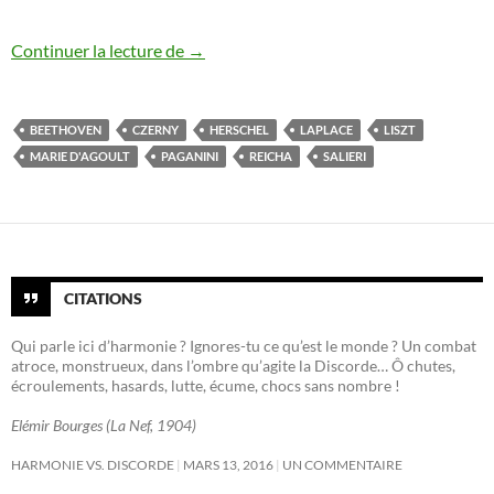
Franz Liszt dans les étoiles (2): 1811-18
Continuer la lecture de
→
BEETHOVEN
CZERNY
HERSCHEL
LAPLACE
LISZT
MARIE D'AGOULT
PAGANINI
REICHA
SALIERI
CITATIONS
Qui parle ici d’harmonie ? Ignores-tu ce qu’est le monde ? Un combat
atroce, monstrueux, dans l’ombre qu’agite la Discorde… Ô chutes,
écroulements, hasards, lutte, écume, chocs sans nombre !
Elémir Bourges (La Nef, 1904)
HARMONIE VS. DISCORDE
MARS 13, 2016
UN COMMENTAIRE