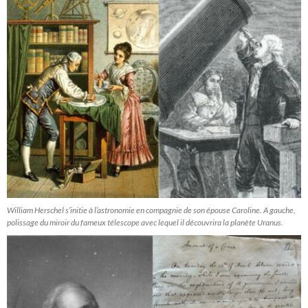
William Herschel s’initie à l’astronomie en compagnie de son épouse Caroline. A gauche,
polissage du miroir du fameux télescope avec lequel il découvrira la planète Uranus.