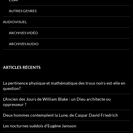
AUTRES GENRES
AUDIOVISUEL
ARCHIVES VIDÉO
ARCHIVES AUDIO
ARTICLES RÉCENTS
La pertinence physique et mathématique des trous noirs est-elle en
question?
L’Ancien des Jours de William Blake : un Dieu architecte ou
oppresseur ?
Deux hommes contemplent la Lune, de Caspar David Friedrich
Les nocturnes suédois d’Eugène Jansson