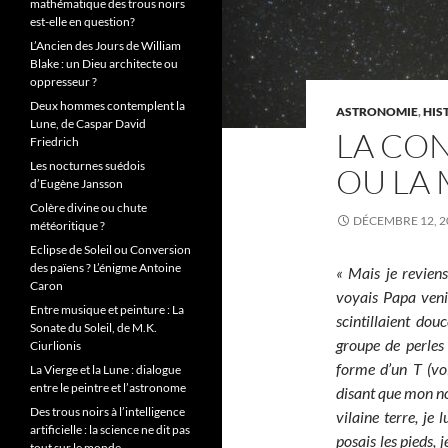
mathématique des trous noirs
est-elle en question?
L’Ancien des Jours de William
Blake : un Dieu architecte ou
oppresseur ?
Deux hommes contemplent la
ASTRONOMIE
,
HIS
Lune, de Caspar David
LA CON
Friedrich
Les nocturnes suédois
OU LA 
d’Eugène Jansson
Colère divine ou chute
DÉCEMBRE 12, 2
météoritique ?
Eclipse de Soleil ou Conversion
des païens ? L’énigme Antoine
« Mais je revien
Caron
voyais Papa venir
Entre musique et peinture : La
scintillaient dou
Sonate du Soleil, de M.K.
groupe de perles 
Ciurlionis
forme d’un T (voi
La Vierge et la Lune : dialogue
entre le peintre et l’astronome
disant que mon nom
Des trous noirs à l’intelligence
vilaine terre, je
artificielle : la science ne dit pas
posais les pieds, 
tout sur le monde