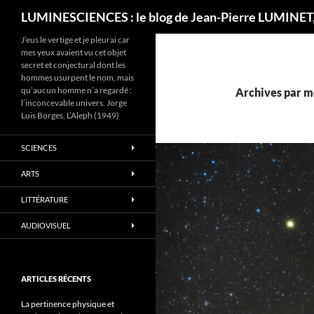
Recherche
LUMINESCIENCES : le blog de Jean-Pierre LUMINET,
J’eus le vertige et je pleurai car
mes yeux avaient vu cet objet
secret et conjectural dont les
hommes usurpent le nom, mais
qu’aucun homme n’a regardé :
Archives par m
l’inconcevable univers. Jorge
Luis Borges, L’Aleph (1949)
SCIENCES
ARTS
LITTÉRATURE
AUDIOVISUEL
ARTICLES RÉCENTS
La pertinence physique et