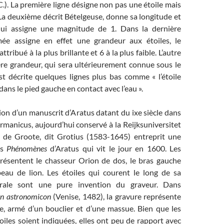
-C.). La première ligne désigne non pas une étoile mais
La deuxième décrit Bételgeuse, donne sa longitude et
 lui assigne une magnitude de 1. Dans la dernière
mée assigne en effet une grandeur aux étoiles, le
tribué à la plus brillante et 6 à la plus faible. L’autre
ère grandeur, qui sera ultérieurement connue sous le
st décrite quelques lignes plus bas comme « l’étoile
 dans le pied gauche en contact avec l’eau ».
ition d’un manuscrit d’Aratus datant du ixe siècle dans
rmanicus, aujourd’hui conservé à la Reijksuniversitet
 de Groote, dit Grotius (1583-1645) entreprit une
es
Phénomènes
d’Aratus qui vit le jour en 1600. Les
eprésentent le chasseur Orion de dos, le bras gauche
eau de lion. Les étoiles qui courent le long de sa
brale sont une pure invention du graveur. Dans
on astronomicon
(Venise, 1482), la gravure représente
e, armé d’un bouclier et d’une massue. Bien que les
oiles soient indiquées, elles ont peu de rapport avec