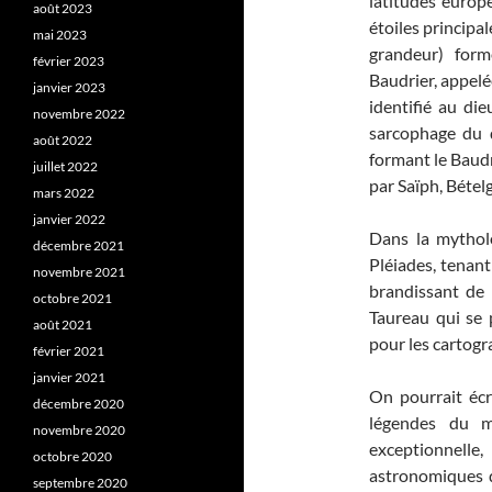
latitudes europ
août 2023
étoiles principa
mai 2023
grandeur) form
février 2023
Baudrier, appelée
janvier 2023
identifié au di
novembre 2022
sarcophage du di
août 2022
formant le Baudri
juillet 2022
par Saïph, Bételg
mars 2022
janvier 2022
Dans la mytholo
décembre 2021
Pléiades, tenan
novembre 2021
brandissant de
octobre 2021
Taureau qui se 
août 2021
pour les cartogr
février 2021
janvier 2021
On pourrait écr
décembre 2020
légendes du mo
novembre 2020
exceptionnelle
octobre 2020
astronomiques q
septembre 2020