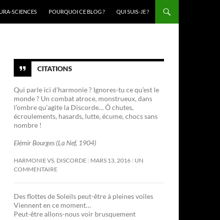
URA-SCIENCES
POURQUOI CE BLOG ?
QUI SUIS-JE ?
CITATIONS
Qui parle ici d’harmonie ? Ignores-tu ce qu’est le
monde ? Un combat atroce, monstrueux, dans
l’ombre qu’agite la Discorde… Ô chutes,
écroulements, hasards, lutte, écume, chocs sans
nombre !
Elémir Bourges (La Nef, 1904)
HARMONIE VS. DISCORDE
MARS 13, 2016
UN
COMMENTAIRE
Des flottes de Soleils peut-être à pleines voiles
Viennent en ce moment…
Peut-être allons-nous voir brusquement