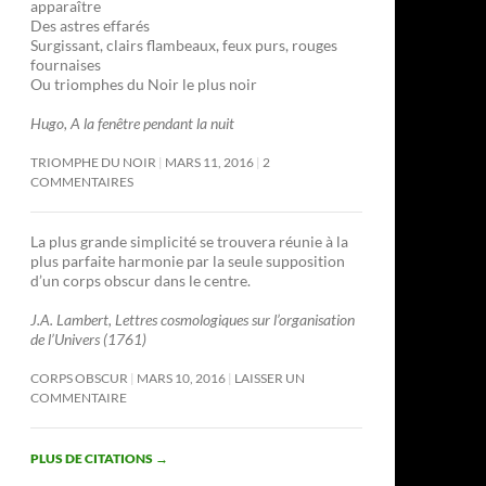
apparaître
Des astres effarés
Surgissant, clairs flambeaux, feux purs, rouges
fournaises
Ou triomphes du Noir le plus noir
Hugo, A la fenêtre pendant la nuit
TRIOMPHE DU NOIR
MARS 11, 2016
2
COMMENTAIRES
La plus grande simplicité se trouvera réunie à la
plus parfaite harmonie par la seule supposition
d’un corps obscur dans le centre.
J.A. Lambert, Lettres cosmologiques sur l’organisation
de l’Univers (1761)
CORPS OBSCUR
MARS 10, 2016
LAISSER UN
COMMENTAIRE
PLUS DE CITATIONS
→