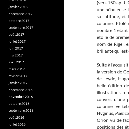
(vers 150 ap. J.
janvier 2018
une nébuleuse. 
décembre 2017
sa latitude, et
octobre 2017
colonne, Ptolé
septembre 2017
nombre 1 étant at
août 2017
étoile de premi
juillet 2017
nom de Rigel, e
juin 2017
brillante qui est
mai 2017
avril 2017
Suite à l’acquis
mars 2017
la version de Ge
février 2017
de Leyde, Hugo
janvier 2017
belle édition d
décembre 2016
illustrations r
novembre 2016
couvert d’une p
octobre 2016
colonne verté
septembre 2016
Hyginus,
Poetic
août 2016
Orion vu de fac
juillet 2016
positions des ét