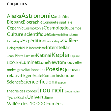
ÉTIQUETTES
Astronomie
Alaska
astéroïdes
Big bang
Biographie
Conquête spatiale
Cosmologie
Copernic
Cosmogonie
Cosmos
Culture scientifique
Einstein
Dobzynski
Galilée
Expédition
Esthétique
Fantastique
Interstellar
Holographie
Héliocentrisme
Kepler
Katmai
Jean-Pierre Luminet
Laplace
Luminet
Newton
Lune
nouvelle
LIGO
Liszt
Poésie
Queneau
ondes gravitationnelles
relativité générale
Roman historique
Science-fiction
Science
Singapour
trou noir
théorie des cordes
trous noirs
Univers
Tycho Brahe
Utopie
Vallée des 10 000 Fumées