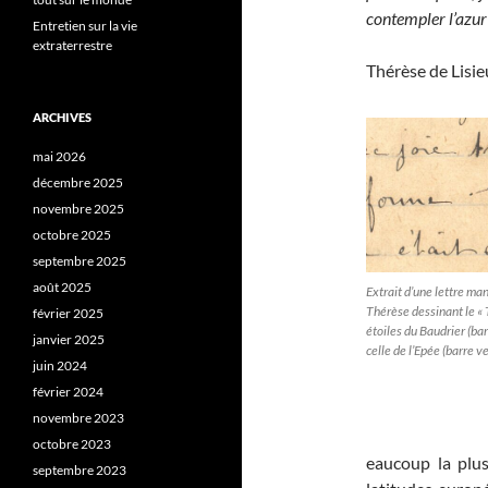
contempler l’azur 
Entretien sur la vie
extraterrestre
Thérèse de Lisie
ARCHIVES
mai 2026
décembre 2025
novembre 2025
octobre 2025
septembre 2025
août 2025
Extrait d’une lettre ma
Thérèse dessinant le « 
février 2025
étoiles du Baudrier (bar
janvier 2025
celle de l’Epée (barre ve
juin 2024
février 2024
novembre 2023
octobre 2023
eaucoup la plus 
septembre 2023