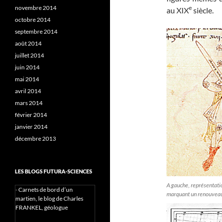
novembre 2014
e
au XIX
siècle.
octobre 2014
septembre 2014
août 2014
juillet 2014
juin 2014
mai 2014
avril 2014
mars 2014
février 2014
janvier 2014
décembre 2013
LES BLOGS FUTURA-SCIENCES
A gauche, représentatio
-
Carnets de bord d’un
marquant un renouveau
martien, le blog de Charles
FRANKEL, géologue