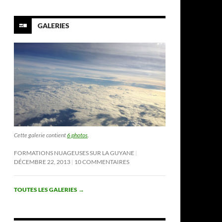
GALERIES
Cette galerie contient
6 photos
.
FORMATIONS NUAGEUSES SUR LA GUYANE
DÉCEMBRE 22, 2013
10 COMMENTAIRES
TOUTES LES GALERIES
→