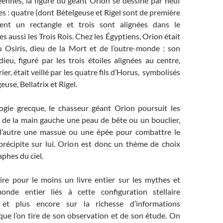
éennes, la figure du géant Orion se dessine par neuf
les : quatre (dont Bételgeuse et Rigel sont de première
ent un rectangle et trois sont alignées dans le
s aussi les Trois Rois. Chez les Égyptiens, Orion était
eu Osiris, dieu de la Mort et de l’outre-monde : son
eu, figuré par les trois étoiles alignées au centre,
er, était veillé par les quatre fils d’Horus, symbolisés
euse, Bellatrix et Rigel.
gie grecque, le chasseur géant Orion poursuit les
t de la main gauche une peau de bête ou un bouclier,
 l’autre une massue ou une épée pour combattre le
précipite sur lui. Orion est donc un thème de choix
aphes du ciel.
ire pour le moins un livre entier sur les mythes et
nde entier liés à cette configuration stellaire
, et plus encore sur la richesse d’informations
ue l’on tire de son observation et de son étude. On