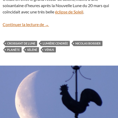
soixantaine d’heures après la Nouvelle Lune du 20 mars qui
coïncidait avec une très belle
éclipse de Soleil
.
Le croissant de Lune, Vénus et le saxoph
Continuer la lecture de
→
CROISSANT DE LUNE
LUMIÈRE CENDRÉE
NICOLAS BOISSIER
PLANÈTE
SÉLÉNÉ
VÉNUS