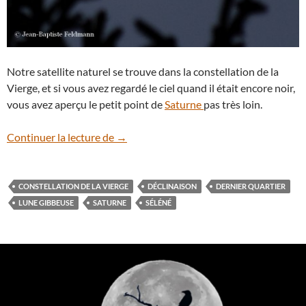
Notre satellite naturel se trouve dans la constellation de la
Vierge, et si vous avez regardé le ciel quand il était encore noir,
vous avez aperçu le petit point de
Saturne
pas très loin.
La Lune gibbeuse se glisse entre les arbr
Continuer la lecture de
→
CONSTELLATION DE LA VIERGE
DÉCLINAISON
DERNIER QUARTIER
LUNE GIBBEUSE
SATURNE
SÉLÉNÉ