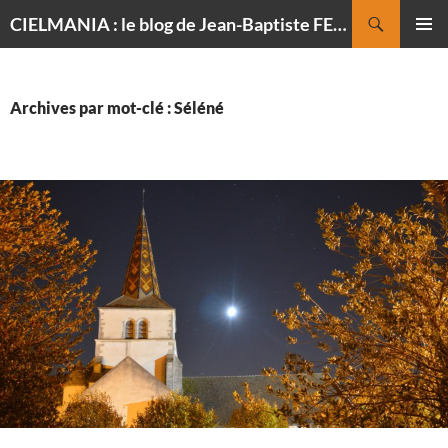
Recherche
CIELMANIA : le blog de Jean-Baptiste FELDMANN, photographe du ciel
ALLER
MENU
AU
PRINCI
CONTENU
Archives par mot-clé : Séléné