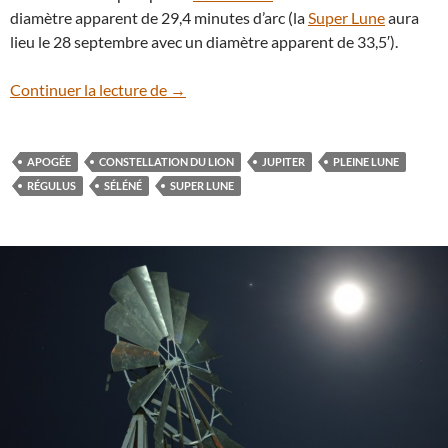
diamètre apparent de 29,4 minutes d’arc (la
Super Lune
aura
lieu le 28 septembre avec un diamètre apparent de 33,5′).
Le 5 mars, rendez-vous avec la Pleine Lu
Continuer la lecture de
→
APOGÉE
CONSTELLATION DU LION
JUPITER
PLEINE LUNE
RÉGULUS
SÉLÉNÉ
SUPER LUNE