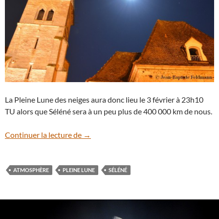
La Pleine Lune des neiges aura donc lieu le 3 février à 23h10
TU alors que Séléné sera à un peu plus de 400 000 km de nous.
Observez la Pleine Lune des neiges
Continuer la lecture de
→
ATMOSPHÈRE
PLEINE LUNE
SÉLÉNÉ