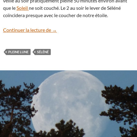
veille au soir pratiquement pleine 50 minutes environ avant
que le
Soleil
ne soit couché. Le 2 au soir le lever de Séléné
coïncidera presque avec le coucher de notre étoile.
En juillet, la Pleine Lune se lèvera deux foi
Continuer la lecture de
→
PLEINE LUNE
SÉLÉNÉ