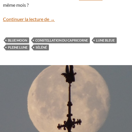
même mois ?
La Lune bleue, seconde Pleine Lune du moi
Continuer la lecture de
→
BLUE MOON
CONSTELLATION DU CAPRICORNE
LUNE BLEUE
PLEINE LUNE
SÉLÉNÉ