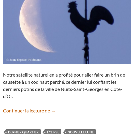
Notre satellite naturel en a profité pour aller faire un brin de
causette à un coq haut perché, ce dernier lui confiant les
derniers potins de la ville de Nuits-Saint-Georges en Côte-
d’Or.
Entre Dernier Quartier et Nouvelle Lune
Continuer la lecture de
→
DERNIER QUARTIER
ÉCLIPSE
NOUVELLE LUNE