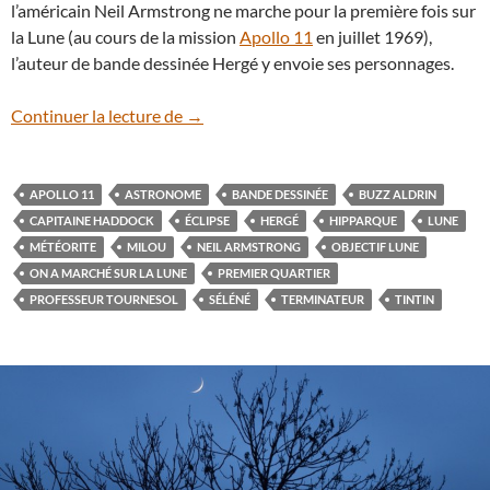
l’américain Neil Armstrong ne marche pour la première fois sur
la Lune (au cours de la mission
Apollo 11
en juillet 1969),
l’auteur de bande dessinée Hergé y envoie ses personnages.
Hipparque, le cratère lunaire de Tintin
Continuer la lecture de
→
APOLLO 11
ASTRONOME
BANDE DESSINÉE
BUZZ ALDRIN
CAPITAINE HADDOCK
ÉCLIPSE
HERGÉ
HIPPARQUE
LUNE
MÉTÉORITE
MILOU
NEIL ARMSTRONG
OBJECTIF LUNE
ON A MARCHÉ SUR LA LUNE
PREMIER QUARTIER
PROFESSEUR TOURNESOL
SÉLÉNÉ
TERMINATEUR
TINTIN