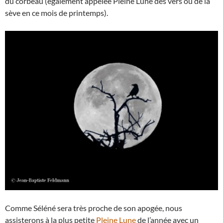
du corbeau (également appelée Pleine Lune des vers ou de la
sève en ce mois de printemps).
Comme Séléné sera très proche de son apogée, nous
assisterons à la plus petite
Pleine Lune
de l’année avec un