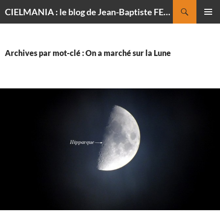
Recherche
CIELMANIA : le blog de Jean-Baptiste FELDMANN, photographe du ciel
ALLER
MENU
AU
PRINCI
CONTENU
Archives par mot-clé : On a marché sur la Lune