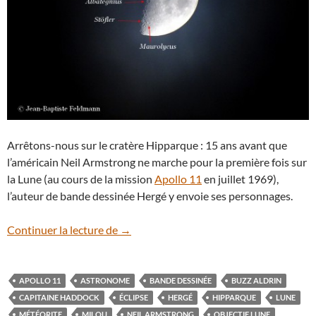
Arrêtons-nous sur le cratère Hipparque : 15 ans avant que
l’américain Neil Armstrong ne marche pour la première fois sur
la Lune (au cours de la mission
Apollo 11
en juillet 1969),
l’auteur de bande dessinée Hergé y envoie ses personnages.
Hipparque, le cratère lunaire de Tintin
Continuer la lecture de
→
APOLLO 11
ASTRONOME
BANDE DESSINÉE
BUZZ ALDRIN
CAPITAINE HADDOCK
ÉCLIPSE
HERGÉ
HIPPARQUE
LUNE
MÉTÉORITE
MILOU
NEIL ARMSTRONG
OBJECTIF LUNE