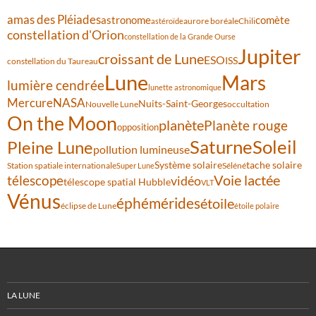
amas des Pléiades
comète
astronome
aurore boréale
astéroïde
Chili
constellation d'Orion
constellation de la Grande Ourse
Jupiter
croissant de Lune
ESO
ISS
constellation du Taureau
Lune
Mars
lumière cendrée
lunette astronomique
Mercure
NASA
Nuits-Saint-Georges
Nouvelle Lune
occultation
On the Moon
planète
Planète rouge
opposition
Saturne
Soleil
Pleine Lune
pollution lumineuse
Système solaire
tache solaire
Station spatiale internationale
Séléné
Super Lune
Voie lactée
télescope
vidéo
télescope spatial Hubble
VLT
Vénus
éphémérides
étoile
éclipse de Lune
étoile polaire
LA LUNE