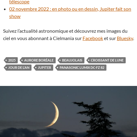
télescope
02 novembre 2022 : en photo ou en dessin, Jupiter fait son
show
Suivez l’actualité astronomique et découvrez mes images du
ciel en vous abonnant à Cielmania sur
Facebook
et sur
Bluesky
.
2025
AURORE BORÉALE
BEAUJOLAIS
CROISSANT DE LUNE
JOUR DE L'AN
JUPITER
PANASONIC LUMIX DC-FZ 82