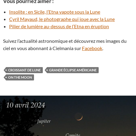
Vous pourriez aimer :
Insolite : en Sicile, l’Etna vapote sous la Lune
Cyril Mayaud, le photographe qui joue avec la Lune
Pilier de lumière au-dessus de l’Etna en éruption
Suivez l’actualité astronomique et découvrez mes images du
ciel en vous abonnant à Cielmania sur
Facebook
.
CROISSANT DE LUNE
GRANDE ÉCLIPSE AMÉRICAINE
ON THE MOON