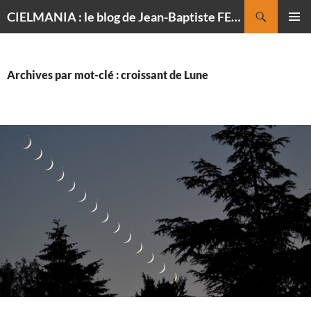
Recherche
CIELMANIA : le blog de Jean-Baptiste FELDMANN, photographe du ciel
ALLER
MENU
AU
PRINCI
CONTENU
Archives par mot-clé : croissant de Lune