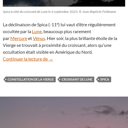
Spica à côté du croissant de Lune le 6 septembre 2024. © Jean-Baptiste Feldmann
La déclinaison de Spica (-11°) lui vaut d’être régulièrement
occultée par la
Lune
, beaucoup plus rarement
par
Mercure
et
Vénus
. Hier soir, la plus brillante étoile de la
Vierge se trouvait à proximité du croissant, alors qu’une
occultation était visible en Amérique du Nord.
Spica frôle le jeune croissant de Lune
Continuer la lecture de
→
CONSTELLATION DE LA VIERGE
CROISSANT DE LUNE
SPICA