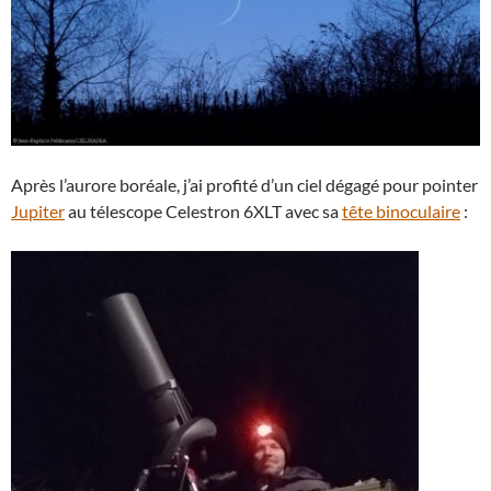
Après l’aurore boréale, j’ai profité d’un ciel dégagé pour pointer
Jupiter
au télescope Celestron 6XLT avec sa
tête binoculaire
: