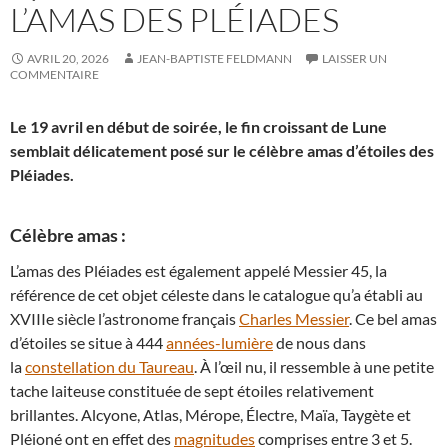
L’AMAS DES PLÉIADES
AVRIL 20, 2026
JEAN-BAPTISTE FELDMANN
LAISSER UN
COMMENTAIRE
Le 19 avril en début de soirée, le fin croissant de Lune
semblait délicatement posé sur le célèbre amas d’étoiles des
Pléiades.
Célèbre amas :
L’amas des Pléiades est également appelé Messier 45, la
référence de cet objet céleste dans le catalogue qu’a établi au
XVIIIe siècle l’astronome français
Charles Messier
. Ce bel amas
d’étoiles se situe à 444
années-lumière
de nous dans
la
constellation du Taureau
. À l’œil nu, il ressemble à une petite
tache laiteuse constituée de sept étoiles relativement
brillantes. Alcyone, Atlas, Mérope, Électre, Maïa, Taygète et
Pléioné ont en effet des
magnitudes
comprises entre 3 et 5.