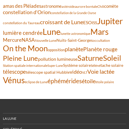
amas des Pléiades
comète
astronome
aurore boréale
astéroïde
Chili
constellation d'Orion
constellation de la Grande Ourse
Jupiter
croissant de Lune
ESO
ISS
constellation du Taureau
Lune
Mars
lumière cendrée
lunette astronomique
Mercure
NASA
Nuits-Saint-Georges
Nouvelle Lune
occultation
On the Moon
planète
Planète rouge
opposition
Saturne
Soleil
Pleine Lune
pollution lumineuse
Système solaire
tache solaire
Station spatiale internationale
Séléné
Super Lune
Voie lactée
télescope
vidéo
télescope spatial Hubble
VLT
Vénus
éphémérides
étoile
éclipse de Lune
étoile polaire
LA LUNE