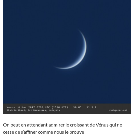
On peut en attendant admirer le croissant de Vénus qui ne
cesse de s’affiner comme nous le prouve