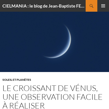
Recherche
CIELMANIA : le blog de Jean-Baptiste FELDMANN, photographe du ciel
ALLER
MENU
AU
PRINCI
CONTENU
SOLEIL ET PLANÈTES
LE CROISSANT DE VÉNUS,
UNE OBSERVATION FACILE
À RÉALISER