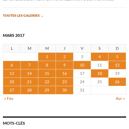
TOUTES LES GALERIES
→
MARS 2017
L
M
M
J
V
S
D
1
2
3
4
5
6
7
8
9
10
11
12
13
14
15
16
17
18
19
20
21
22
23
24
25
26
27
28
29
30
31
« Fév
Avr »
MOTS-CLÉS