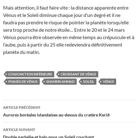
Mais attention, il faut faire vite : la distance apparente entre
Vénus et le Soleil diminue chaque jour d’un degré et il ne
faudra pas prendre le risque de pointer la planète lorsqu’elle
sera trop proche de notre étoile… Entre le 20 et le 24 mars
Vénus pourra être observée en même temps au crépuscule et à
l’aube, puis à partir du 25 elle redeviendra définitivement
planète du matin.
CONJONCTION INFÉRIEURE
CROISSANT DE VÉNUS
PHASES DE VÉNUS
SHAHRIN AHMAD
SOLEIL
VÉNUS
Navigation
ARTICLE PRÉCÉDENT
des
Aurores boréales islandaises au-dessus du cratère Kerið
articles
ARTICLE SUIVANT
Double parhélie et halo pour un Soleil couchant