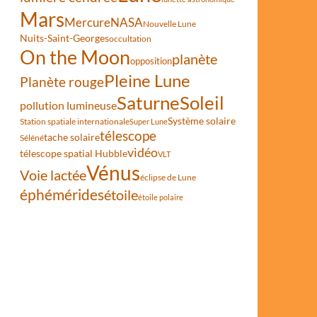
Mars
Mercure
NASA
Nouvelle Lune
Nuits-Saint-Georges
occultation
On the Moon
planète
opposition
Pleine Lune
Planète rouge
Saturne
Soleil
pollution lumineuse
Système solaire
Station spatiale internationale
Super Lune
télescope
tache solaire
Séléné
vidéo
télescope spatial Hubble
VLT
Vénus
Voie lactée
éclipse de Lune
éphémérides
étoile
étoile polaire