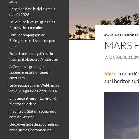
Lune
Éphémérides : le ciel du mois
d’août 2026
Le Soleil se lève, rougi par les
fumées des incendies
SOLEIL ET PLANÈTE
L’étoile compagnon de
Bételgeuse se dévoile un peu
MARS E
plus
Sur la Lune, les mystères du
OCTOBRE 31, 20
fascinant plateau d’Aristarque
À Céron, un grand gîte
accueille les astronomes
Mars
, la quatri
amateurs
sur l’horizon su
Le télescope James Webb nous
dévoile la galaxie Centaurus A
L’inquiétant miroir Eärendil-1
bientôt en orbite ?
Insolite : la Station spatiale du
côté de Saturne
Découverte de deux curieuses
exoplanètes “cotonneuses”