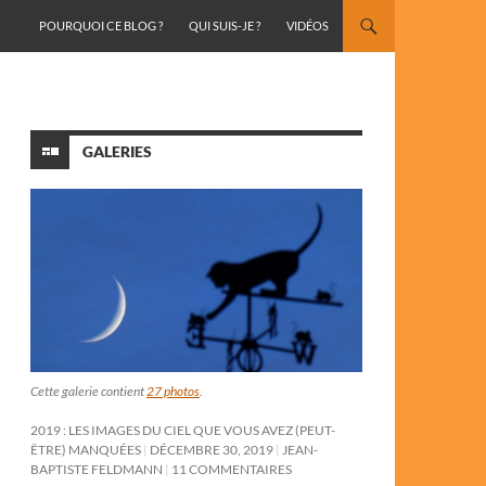
ALLER AU CONTENU
POURQUOI CE BLOG ?
QUI SUIS-JE ?
VIDÉOS
GALERIES
Cette galerie contient
27 photos
.
2019 : LES IMAGES DU CIEL QUE VOUS AVEZ (PEUT-
ÊTRE) MANQUÉES
DÉCEMBRE 30, 2019
JEAN-
BAPTISTE FELDMANN
11 COMMENTAIRES