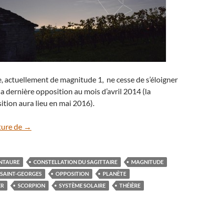
, actuellement de magnitude 1, ne cesse de s’éloigner
a dernière opposition au mois d’avril 2014 (la
tion aura lieu en mai 2016).
Mars et le Sagittaire
ture de
→
NTAURE
CONSTELLATION DU SAGITTAIRE
MAGNITUDE
-SAINT-GEORGES
OPPOSITION
PLANÈTE
ER
SCORPION
SYSTÈME SOLAIRE
THÉIÈRE