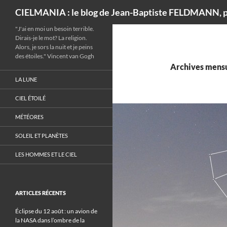
Recherche
CIELMANIA : le blog de Jean-Baptiste FELDMANN, p
"J'ai en moi un besoin terrible.
Dirais-je le mot? La religion.
Alors, je sors la nuit et je peins
des étoiles." Vincent van Gogh
Archives mensu
LA LUNE
CIEL ÉTOILÉ
MÉTÉORES
SOLEIL ET PLANÈTES
LES HOMMES ET LE CIEL
ARTICLES RÉCENTS
Éclipse du 12 août : un avion de
la NASA dans l’ombre de la