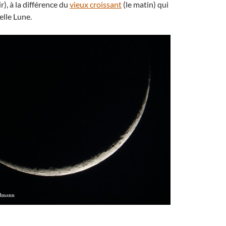
r), à la différence du
vieux croissant
(le matin) qui
lle Lune.