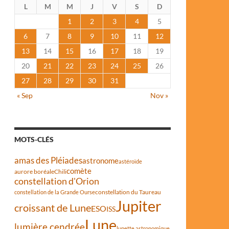
L
M
M
J
V
S
D
1
2
3
4
5
6
7
8
9
10
11
12
13
14
15
16
17
18
19
20
21
22
23
24
25
26
27
28
29
30
31
« Sep
Nov »
MOTS-CLÉS
amas des Pléiades
astronome
astéroïde
comète
aurore boréale
Chili
constellation d'Orion
constellation du Taureau
constellation de la Grande Ourse
Jupiter
croissant de Lune
ESO
ISS
Lune
lumière cendrée
lunette astronomique