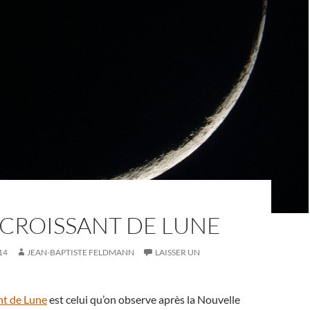
 CROISSANT DE LUNE
14
JEAN-BAPTISTE FELDMANN
LAISSER UN
nt de Lune
est celui qu’on observe après la Nouvelle