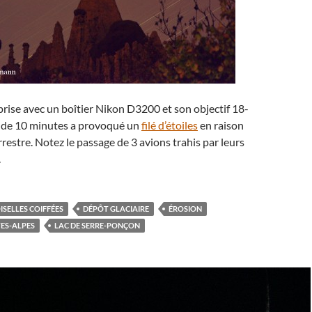
prise avec un boîtier Nikon D3200 et son objectif 18-
 de 10 minutes a provoqué un
filé d’étoiles
en raison
rrestre. Notez le passage de 3 avions trahis par leurs
.
SELLES COIFFÉES
DÉPÔT GLACIAIRE
ÉROSION
ES-ALPES
LAC DE SERRE-PONÇON