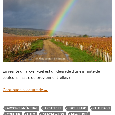
En réalité un arc-en-ciel est un dégradé d’une infinité de
couleurs, mais d’où proviennent-elles ?
Les couleurs de l’arc-en-ciel
Continuer la lecture de
→
ARC CIRCUMZÉNITHAL
ARC-EN-CIEL
BROUILLARD
CHAUDRON
COULEUR
HALO
ISAAC NEWTON
NUAGE IRISÉ