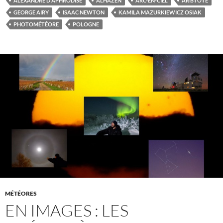
ALEXANDRE D'APHRODISE
ALHAZEN
ARC-EN-CIEL
ARISTOTE
GEORGE AIRY
ISAAC NEWTON
KAMILA MAZURKIEWICZ OSIAK
PHOTOMÉTÉORE
POLOGNE
MÉTÉORES
EN IMAGES : LES