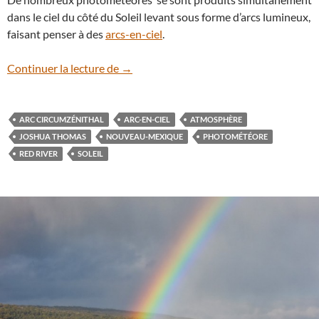
dans le ciel du côté du Soleil levant sous forme d’arcs lumineux,
faisant penser à des
arcs-en-ciel
.
Festival d’arcs-en-ciel au Nouveau-Mexi
Continuer la lecture de
→
ARC CIRCUMZÉNITHAL
ARC-EN-CIEL
ATMOSPHÈRE
JOSHUA THOMAS
NOUVEAU-MEXIQUE
PHOTOMÉTÉORE
RED RIVER
SOLEIL