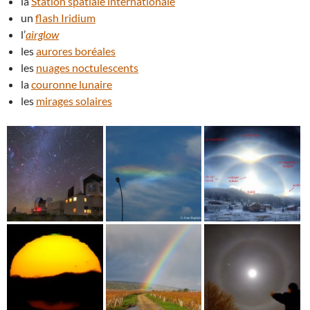
la
Station spatiale internationale
un
flash Iridium
l’
airglow
les
aurores boréales
les
nuages noctulescents
la
couronne lunaire
les
mirages solaires