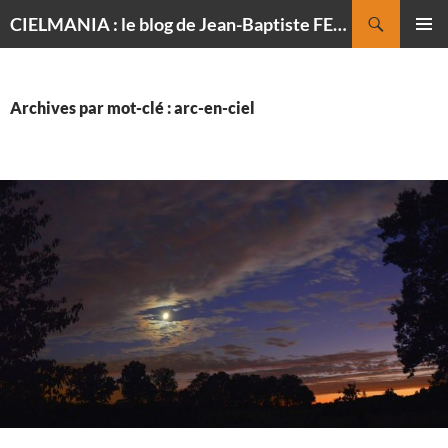
Recherche
CIELMANIA : le blog de Jean-Baptiste FELDMANN, photographe du ciel
ALLER
MENU
AU
PRINCI
CONTENU
Archives par mot-clé : arc-en-ciel