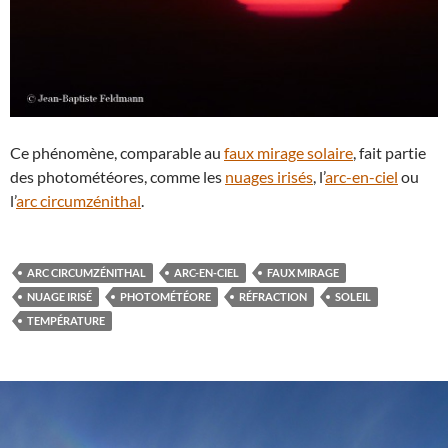
Ce phénomène, comparable au
faux mirage solaire
, fait partie
des photométéores, comme les
nuages irisés
, l’
arc-en-ciel
ou
l’
arc circumzénithal
.
ARC CIRCUMZÉNITHAL
ARC-EN-CIEL
FAUX MIRAGE
NUAGE IRISÉ
PHOTOMÉTÉORE
RÉFRACTION
SOLEIL
TEMPÉRATURE