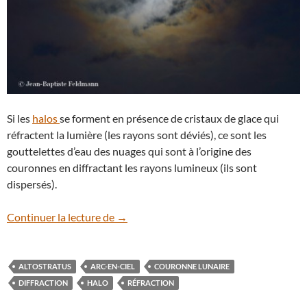
Si les
halos
se forment en présence de cristaux de glace qui
réfractent la lumière (les rayons sont déviés), ce sont les
gouttelettes d’eau des nuages qui sont à l’origine des
couronnes en diffractant les rayons lumineux (ils sont
dispersés).
Quand la Pleine Lune met sa couronne
Continuer la lecture de
→
ALTOSTRATUS
ARC-EN-CIEL
COURONNE LUNAIRE
DIFFRACTION
HALO
RÉFRACTION