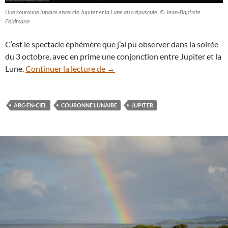
Une couronne lunaire encercle Jupiter et la Lune au crépuscule. © Jean-Baptiste
Feldmann
C’est le spectacle éphémère que j’ai pu observer dans la soirée
du 3 octobre, avec en prime une conjonction entre Jupiter et la
Une couronne irisée pour la jeune 
Lune.
Continuer la lecture de
→
ARC-EN-CIEL
COURONNE LUNAIRE
JUPITER