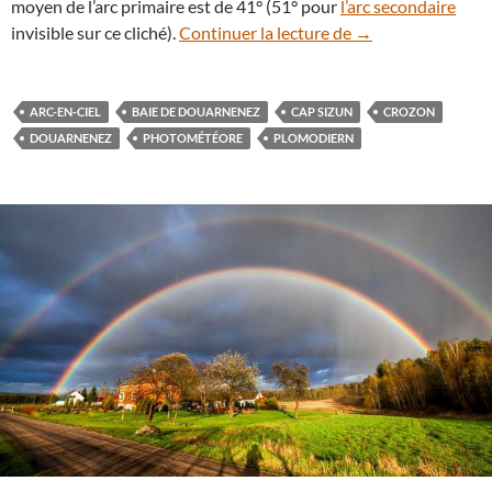
moyen de l’arc primaire est de 41° (51° pour
l’arc secondaire
Arc-en-ciel dans 
invisible sur ce cliché).
Continuer la lecture de
→
ARC-EN-CIEL
BAIE DE DOUARNENEZ
CAP SIZUN
CROZON
DOUARNENEZ
PHOTOMÉTÉORE
PLOMODIERN