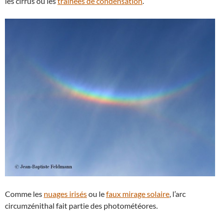
les cirrus ou les
traînées de condensation
.
Comme les
nuages irisés
ou le
faux mirage solaire
, l’arc
circumzénithal fait partie des photométéores.