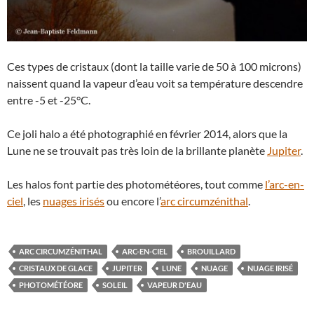
Ces types de cristaux (dont la taille varie de 50 à 100 microns)
naissent quand la vapeur d’eau voit sa température descendre
entre -5 et -25°C.
Ce joli halo a été photographié en février 2014, alors que la
Lune ne se trouvait pas très loin de la brillante planète
Jupiter
.
Les halos font partie des photométéores, tout comme
l’arc-en-
ciel
, les
nuages irisés
ou encore l’
arc circumzénithal
.
ARC CIRCUMZÉNITHAL
ARC-EN-CIEL
BROUILLARD
CRISTAUX DE GLACE
JUPITER
LUNE
NUAGE
NUAGE IRISÉ
PHOTOMÉTÉORE
SOLEIL
VAPEUR D'EAU