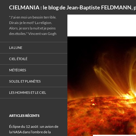
Recherche
CIELMANIA : le blog de Jean-Baptiste FELDMANN, p
"J'ai en moi un besoin terrible.
Dirais-je le mot? La religion.
Alors, je sors la nuit et je peins
des étoiles." Vincent van Gogh
LA LUNE
CIEL ÉTOILÉ
MÉTÉORES
SOLEIL ET PLANÈTES
LES HOMMES ET LE CIEL
ARTICLES RÉCENTS
Éclipse du 12 août : un avion de
la NASA dans l’ombre de la