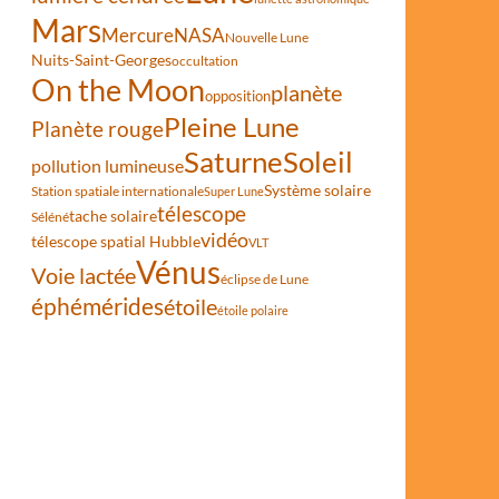
Mars
Mercure
NASA
Nouvelle Lune
Nuits-Saint-Georges
occultation
On the Moon
planète
opposition
Pleine Lune
Planète rouge
Saturne
Soleil
pollution lumineuse
Système solaire
Station spatiale internationale
Super Lune
télescope
tache solaire
Séléné
vidéo
télescope spatial Hubble
VLT
Vénus
Voie lactée
éclipse de Lune
éphémérides
étoile
étoile polaire