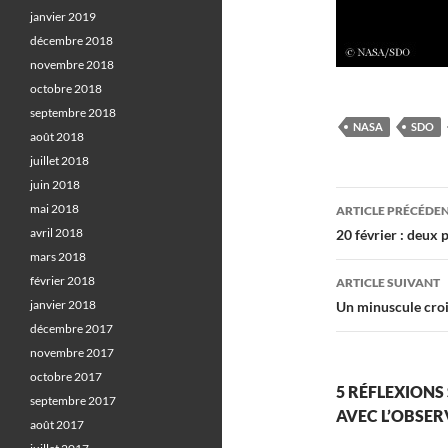
janvier 2019
décembre 2018
novembre 2018
octobre 2018
septembre 2018
NASA
SDO
août 2018
juillet 2018
juin 2018
Navigati
mai 2018
ARTICLE PRÉCÉDE
des
avril 2018
20 février : deux 
mars 2018
articles
février 2018
ARTICLE SUIVANT
janvier 2018
Un minuscule croi
décembre 2017
novembre 2017
octobre 2017
5 RÉFLEXIONS 
septembre 2017
AVEC L’OBSER
août 2017