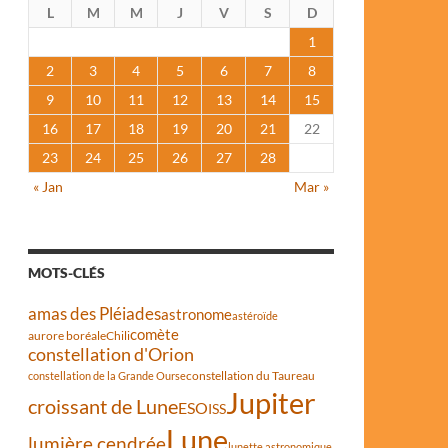
L
M
M
J
V
S
D
1
2
3
4
5
6
7
8
9
10
11
12
13
14
15
16
17
18
19
20
21
22
23
24
25
26
27
28
« Jan
Mar »
MOTS-CLÉS
amas des Pléiades
astronome
astéroïde
comète
aurore boréale
Chili
constellation d'Orion
constellation du Taureau
constellation de la Grande Ourse
Jupiter
croissant de Lune
ESO
ISS
Lune
lumière cendrée
lunette astronomique