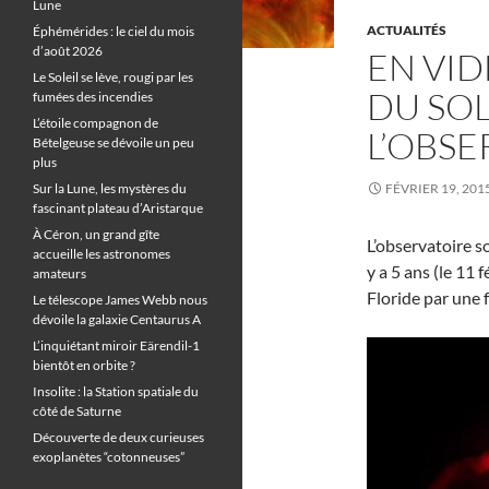
Lune
ACTUALITÉS
Éphémérides : le ciel du mois
d’août 2026
EN VID
Le Soleil se lève, rougi par les
DU SOL
fumées des incendies
L’étoile compagnon de
L’OBSE
Bételgeuse se dévoile un peu
plus
Sur la Lune, les mystères du
FÉVRIER 19, 201
fascinant plateau d’Aristarque
À Céron, un grand gîte
L’observatoire s
accueille les astronomes
y a 5 ans (le 11
amateurs
Floride par une 
Le télescope James Webb nous
dévoile la galaxie Centaurus A
L’inquiétant miroir Eärendil-1
bientôt en orbite ?
Insolite : la Station spatiale du
côté de Saturne
Découverte de deux curieuses
exoplanètes “cotonneuses”