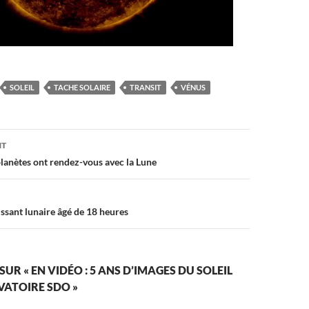
SOLEIL
TACHE SOLAIRE
TRANSIT
VÉNUS
on
NT
planètes ont rendez-vous avec la Lune
ssant lunaire âgé de 18 heures
SUR « EN VIDÉO : 5 ANS D’IMAGES DU SOLEIL
VATOIRE SDO »