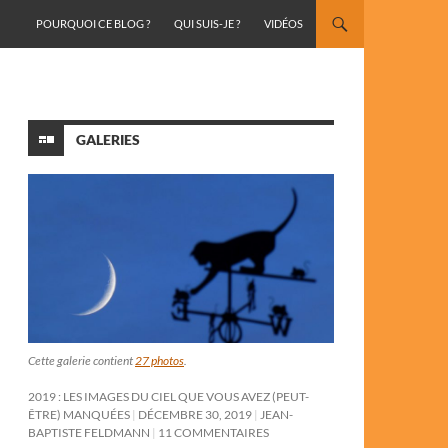
ALLER AU CONTENU
POURQUOI CE BLOG ?
QUI SUIS-JE ?
VIDÉOS
GALERIES
Cette galerie contient
27 photos
.
2019 : LES IMAGES DU CIEL QUE VOUS AVEZ (PEUT-
ÊTRE) MANQUÉES
DÉCEMBRE 30, 2019
JEAN-
BAPTISTE FELDMANN
11 COMMENTAIRES