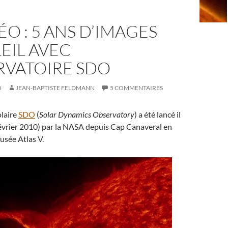
ÉO : 5 ANS D’IMAGES
EIL AVEC
RVATOIRE SDO
5
JEAN-BAPTISTE FELDMANN
5 COMMENTAIRES
olaire
SDO
(
Solar Dynamics Observatory
) a été lancé il
 février 2010) par la NASA depuis Cap Canaveral en
fusée Atlas V.