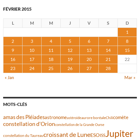
FÉVRIER 2015
L
M
M
J
V
S
D
1
2
3
4
5
6
7
8
9
10
11
12
13
14
15
16
17
18
19
20
21
22
23
24
25
26
27
28
« Jan
Mar »
MOTS-CLÉS
amas des Pléiades
comète
astronome
aurore boréale
astéroïde
Chili
constellation d'Orion
constellation de la Grande Ourse
Jupiter
croissant de Lune
ESO
ISS
constellation du Taureau