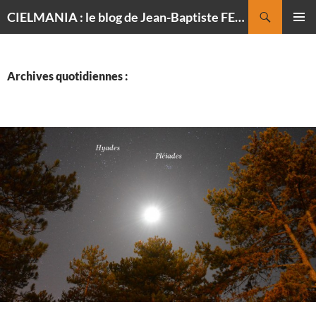
Recherche
CIELMANIA : le blog de Jean-Baptiste FELDMANN, photographe du ciel
ALLER
MENU
AU
PRINCI
CONTENU
Archives quotidiennes :