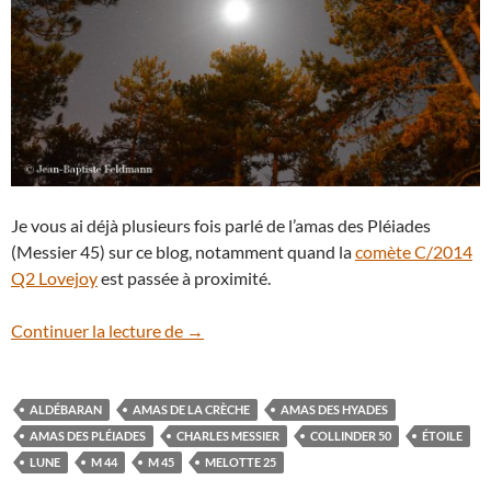
Je vous ai déjà plusieurs fois parlé de l’amas des Pléiades
(Messier 45) sur ce blog, notamment quand la
comète C/2014
Q2 Lovejoy
est passée à proximité.
La Lune sous les Hyades et les Pléiades
Continuer la lecture de
→
ALDÉBARAN
AMAS DE LA CRÈCHE
AMAS DES HYADES
AMAS DES PLÉIADES
CHARLES MESSIER
COLLINDER 50
ÉTOILE
LUNE
M 44
M 45
MELOTTE 25