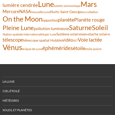
Lune
Mars
lumière cendrée
lunette astronomique
Mercure
NASA
Nuits-Saint-Georges
Nouvelle Lune
occultation
On the Moon
planète
Planète rouge
opposition
Saturne
Soleil
Pleine Lune
pollution lumineuse
Système solaire
tache solaire
Station spatiale internationale
Séléné
Super Lune
Voie lactée
télescope
vidéo
télescope spatial Hubble
VLT
Vénus
éphémérides
étoile
éclipse de Lune
étoile polaire
LA LUNE
CIEL ÉTOILÉ
MÉTÉORES
SOLEIL ET PLANÈTES