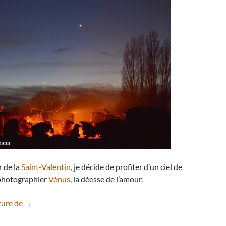
r de la
Saint-Valentin
, je décide de profiter d’un ciel de
r photographier
Vénus
, la déesse de l’amour.
Un selfie avec les planètes Mars et Vénus
ture de
→