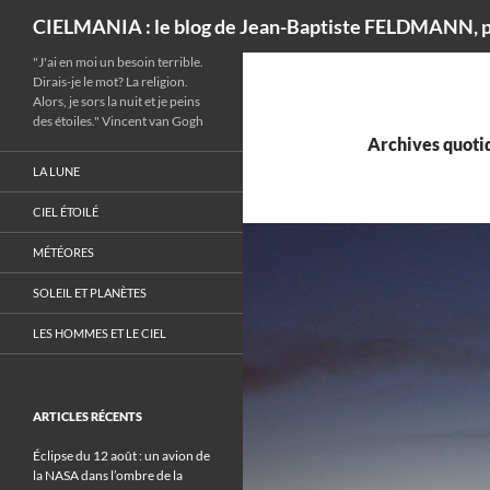
Recherche
CIELMANIA : le blog de Jean-Baptiste FELDMANN, p
"J'ai en moi un besoin terrible.
Dirais-je le mot? La religion.
Alors, je sors la nuit et je peins
des étoiles." Vincent van Gogh
Archives quotid
LA LUNE
CIEL ÉTOILÉ
MÉTÉORES
SOLEIL ET PLANÈTES
LES HOMMES ET LE CIEL
ARTICLES RÉCENTS
Éclipse du 12 août : un avion de
la NASA dans l’ombre de la