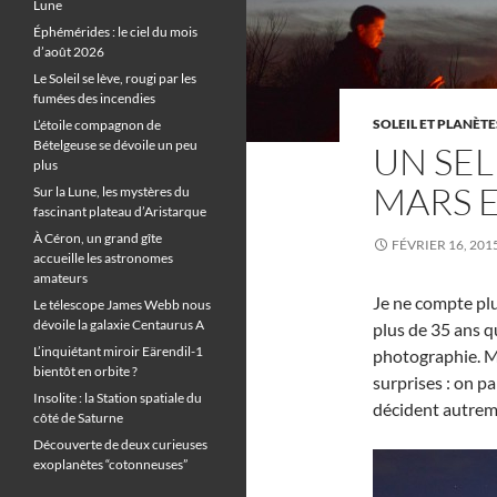
Lune
Éphémérides : le ciel du mois
d’août 2026
Le Soleil se lève, rougi par les
fumées des incendies
SOLEIL ET PLANÈTE
L’étoile compagnon de
Bételgeuse se dévoile un peu
UN SEL
plus
MARS 
Sur la Lune, les mystères du
fascinant plateau d’Aristarque
À Céron, un grand gîte
FÉVRIER 16, 201
accueille les astronomes
amateurs
Je ne compte plu
Le télescope James Webb nous
dévoile la galaxie Centaurus A
plus de 35 ans qu
L’inquiétant miroir Eärendil-1
photographie. Ma
bientôt en orbite ?
surprises : on p
Insolite : la Station spatiale du
décident autrem
côté de Saturne
Découverte de deux curieuses
exoplanètes “cotonneuses”