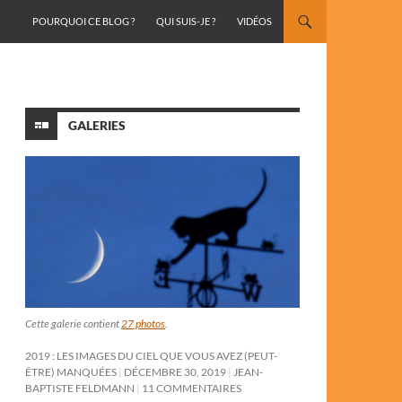
ALLER AU CONTENU
POURQUOI CE BLOG ?
QUI SUIS-JE ?
VIDÉOS
GALERIES
Cette galerie contient
27 photos
.
2019 : LES IMAGES DU CIEL QUE VOUS AVEZ (PEUT-
ÊTRE) MANQUÉES
DÉCEMBRE 30, 2019
JEAN-
BAPTISTE FELDMANN
11 COMMENTAIRES