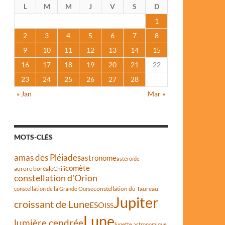
L
M
M
J
V
S
D
1
2
3
4
5
6
7
8
9
10
11
12
13
14
15
16
17
18
19
20
21
22
23
24
25
26
27
28
« Jan
Mar »
MOTS-CLÉS
amas des Pléiades
astronome
astéroïde
comète
aurore boréale
Chili
constellation d'Orion
constellation du Taureau
constellation de la Grande Ourse
Jupiter
croissant de Lune
ESO
ISS
Lune
lumière cendrée
lunette astronomique