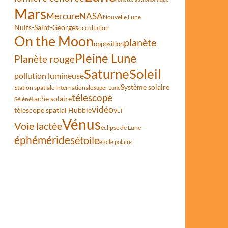
Mars
Mercure
NASA
Nouvelle Lune
Nuits-Saint-Georges
occultation
On the Moon
planète
opposition
Pleine Lune
Planète rouge
Saturne
Soleil
pollution lumineuse
Système solaire
Station spatiale internationale
Super Lune
télescope
tache solaire
Séléné
vidéo
télescope spatial Hubble
VLT
Vénus
Voie lactée
éclipse de Lune
éphémérides
étoile
étoile polaire