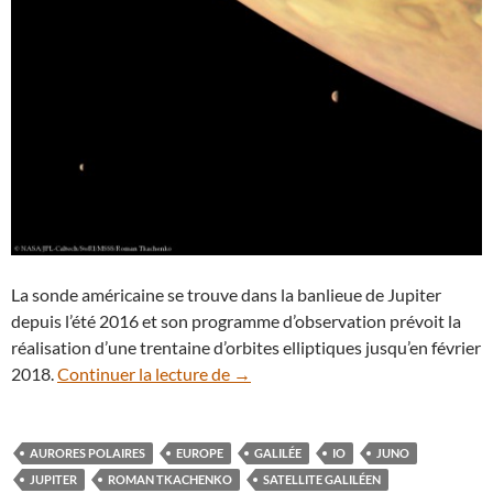
La sonde américaine se trouve dans la banlieue de Jupiter
depuis l’été 2016 et son programme d’observation prévoit la
réalisation d’une trentaine d’orbites elliptiques jusqu’en février
La sonde Juno photographie ensemb
2018.
Continuer la lecture de
→
AURORES POLAIRES
EUROPE
GALILÉE
IO
JUNO
JUPITER
ROMAN TKACHENKO
SATELLITE GALILÉEN