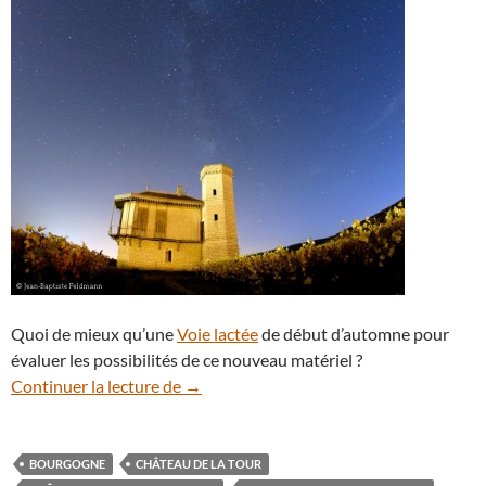
Quoi de mieux qu’une
Voie lactée
de début d’automne pour
évaluer les possibilités de ce nouveau matériel ?
La Voie lactée se dessine au-dessus du c
Continuer la lecture de
→
BOURGOGNE
CHÂTEAU DE LA TOUR