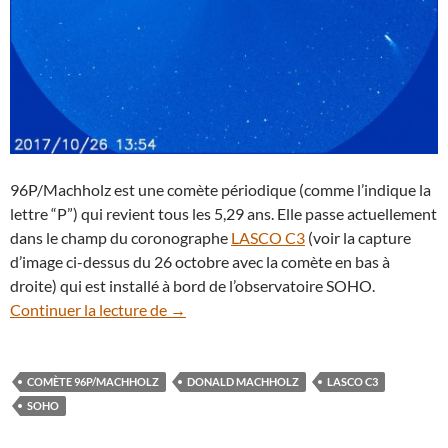
96P/Machholz est une comète périodique (comme l’indique la
lettre “P”) qui revient tous les 5,29 ans. Elle passe actuellement
dans le champ du coronographe
LASCO C3
(voir la capture
d’image ci-dessus du 26 octobre avec la comète en bas à
droite) qui est installé à bord de l’observatoire SOHO.
Suivez le passage de la comète 96P/Machh
Continuer la lecture de
→
COMÈTE 96P/MACHHOLZ
DONALD MACHHOLZ
LASCO C3
SOHO