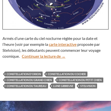
Armés d’une carte du ciel nocturne réglée pour la date et
l’heure (voir par exemple la
carte interactive
proposée par
Stelvision), les débutants peuvent commencer leur voyage
La Lune gibbeuse entre Géme
cosmique.
Continuer la lecture de
→
CONSTELLATION D'ORION
CONSTELLATION DU COCHER
CONSTELLATION DU GRAND CHIEN
CONSTELLATION DU PETIT CHIEN
CONSTELLATION DU TAUREAU
LUNE GIBBEUSE
STELVISION