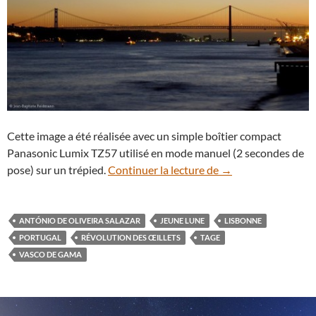
Cette image a été réalisée avec un simple boîtier compact
Panasonic Lumix TZ57 utilisé en mode manuel (2 secondes de
Jeune croissant de 
pose) sur un trépied.
Continuer la lecture de
→
ANTÓNIO DE OLIVEIRA SALAZAR
JEUNE LUNE
LISBONNE
PORTUGAL
RÉVOLUTION DES ŒILLETS
TAGE
VASCO DE GAMA