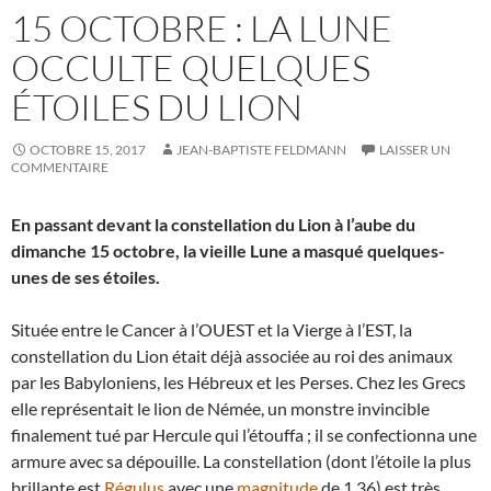
15 OCTOBRE : LA LUNE
OCCULTE QUELQUES
ÉTOILES DU LION
OCTOBRE 15, 2017
JEAN-BAPTISTE FELDMANN
LAISSER UN
COMMENTAIRE
En passant devant la constellation du Lion à l’aube du
dimanche 15 octobre, la vieille Lune a masqué quelques-
unes de ses étoiles.
Située entre le Cancer à l’OUEST et la Vierge à l’EST, la
constellation du Lion était déjà associée au roi des animaux
par les Babyloniens, les Hébreux et les Perses. Chez les Grecs
elle représentait le lion de Némée, un monstre invincible
finalement tué par Hercule qui l’étouffa ; il se confectionna une
armure avec sa dépouille. La constellation (dont l’étoile la plus
brillante est
Régulus
avec une
magnitude
de 1,36) est très