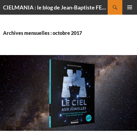
Recherche
CIELMANIA : le blog de Jean-Baptiste FELDMANN, photographe du ciel
ALLER
MENU
AU
PRINCI
CONTENU
Archives mensuelles : octobre 2017