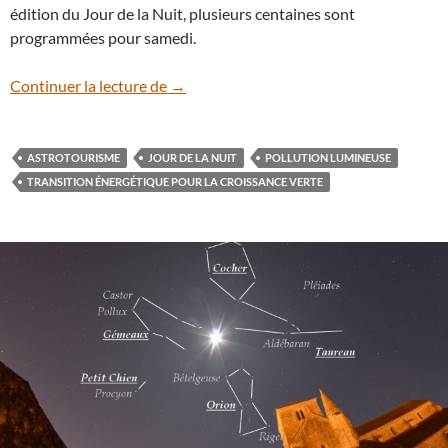
édition du Jour de la Nuit, plusieurs centaines sont
programmées pour samedi.
Le Jour de la Nuit, c’est samedi partout e
Continuer la lecture de
→
ASTROTOURISME
JOUR DE LA NUIT
POLLUTION LUMINEUSE
TRANSITION ÉNERGÉTIQUE POUR LA CROISSANCE VERTE