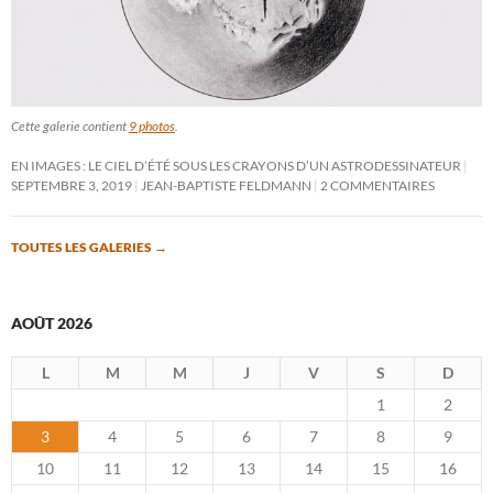
Cette galerie contient
9 photos
.
EN IMAGES : LE CIEL D’ÉTÉ SOUS LES CRAYONS D’UN ASTRODESSINATEUR
SEPTEMBRE 3, 2019
JEAN-BAPTISTE FELDMANN
2 COMMENTAIRES
TOUTES LES GALERIES
→
AOÛT 2026
L
M
M
J
V
S
D
1
2
3
4
5
6
7
8
9
10
11
12
13
14
15
16