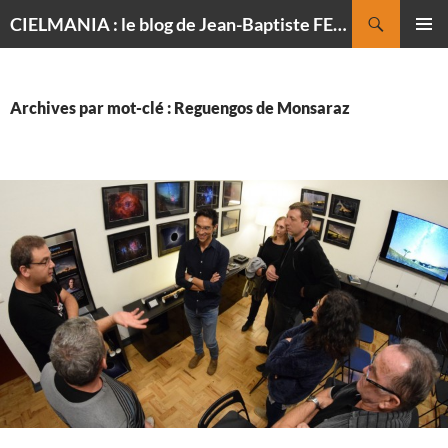
Recherche
CIELMANIA : le blog de Jean-Baptiste FELDMANN, photographe du ciel
ALLER
MENU
AU
PRINCI
CONTENU
Archives par mot-clé : Reguengos de Monsaraz