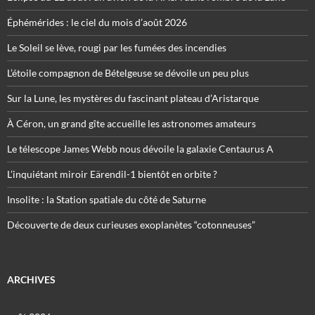
Éphémérides : le ciel du mois d’août 2026
Le Soleil se lève, rougi par les fumées des incendies
L’étoile compagnon de Bételgeuse se dévoile un peu plus
Sur la Lune, les mystères du fascinant plateau d’Aristarque
À Céron, un grand gîte accueille les astronomes amateurs
Le télescope James Webb nous dévoile la galaxie Centaurus A
L’inquiétant miroir Eärendil-1 bientôt en orbite ?
Insolite : la Station spatiale du côté de Saturne
Découverte de deux curieuses exoplanètes “cotonneuses”
ARCHIVES