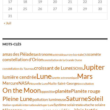
17
18
19
20
21
22
23
24
25
26
27
28
29
30
31
« Juil
MOTS-CLÉS
amas des Pléiades
comète
astronome
aurore boréale
astéroïde
Chili
constellation d'Orion
constellation de la Grande Ourse
Jupiter
croissant de Lune
ESO
ISS
constellation du Taureau
Lune
Mars
lumière cendrée
lunette astronomique
Mercure
NASA
Nuits-Saint-Georges
Nouvelle Lune
occultation
On the Moon
planète
Planète rouge
opposition
Saturne
Soleil
Pleine Lune
pollution lumineuse
Système solaire
tache solaire
Station spatiale internationale
Séléné
Super Lune