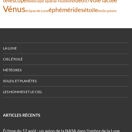
Voie lactée
télescope
vidéo
télescope spatial Hubble
VLT
Vénus
éphémérides
étoile
éclipse de Lune
étoile polaire
LA LUNE
CIEL ÉTOILÉ
MÉTÉORES
SOLEIL ET PLANÈTES
LES HOMMES ET LE CIEL
ARTICLES RÉCENTS
Éclipse du 12 août : un avion de la NASA dans l’ombre de la Lune