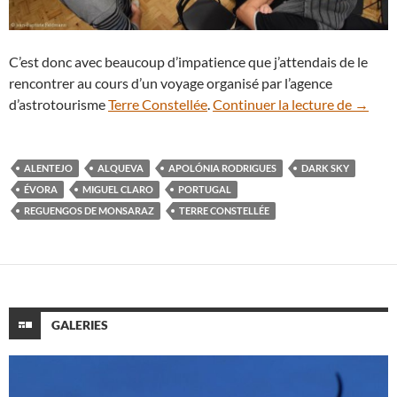
C’est donc avec beaucoup d’impatience que j’attendais de le
rencontrer au cours d’un voyage organisé par l’agence
Rencon
d’astrotourisme
Terre Constellée
.
Continuer la lecture de
→
ALENTEJO
ALQUEVA
APOLÓNIA RODRIGUES
DARK SKY
ÉVORA
MIGUEL CLARO
PORTUGAL
REGUENGOS DE MONSARAZ
TERRE CONSTELLÉE
GALERIES