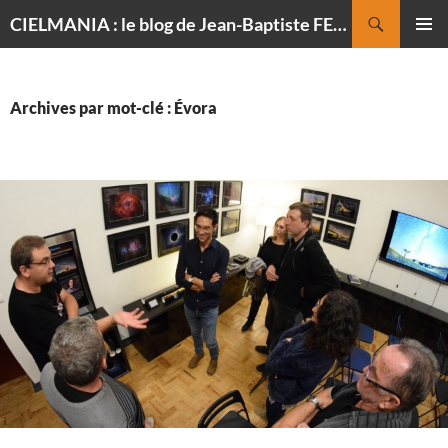
Recherche
CIELMANIA : le blog de Jean-Baptiste FELDMANN, photographe du ciel
ALLER
MENU
AU
PRINCI
CONTENU
Archives par mot-clé : Évora