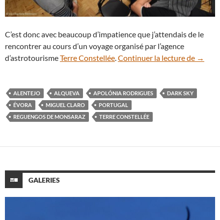
C’est donc avec beaucoup d’impatience que j’attendais de le
rencontrer au cours d’un voyage organisé par l’agence
Rencon
d’astrotourisme
Terre Constellée
.
Continuer la lecture de
→
ALENTEJO
ALQUEVA
APOLÓNIA RODRIGUES
DARK SKY
ÉVORA
MIGUEL CLARO
PORTUGAL
REGUENGOS DE MONSARAZ
TERRE CONSTELLÉE
GALERIES