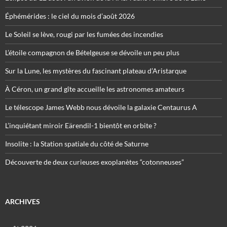
Éphémérides : le ciel du mois d’août 2026
Le Soleil se lève, rougi par les fumées des incendies
L’étoile compagnon de Bételgeuse se dévoile un peu plus
Sur la Lune, les mystères du fascinant plateau d’Aristarque
À Céron, un grand gîte accueille les astronomes amateurs
Le télescope James Webb nous dévoile la galaxie Centaurus A
L’inquiétant miroir Eärendil-1 bientôt en orbite ?
Insolite : la Station spatiale du côté de Saturne
Découverte de deux curieuses exoplanètes “cotonneuses”
ARCHIVES