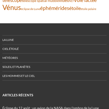
Voie lactée
télescope
vidéo
télescope spatial Hubble
VLT
Vénus
éphémérides
étoile
éclipse de Lune
étoile polaire
LA LUNE
CIEL ÉTOILÉ
MÉTÉORES
SOLEIL ET PLANÈTES
LES HOMMES ET LE CIEL
ARTICLES RÉCENTS
Éclipse du 12 août : un avion de la NASA dans l’ombre de la Lune