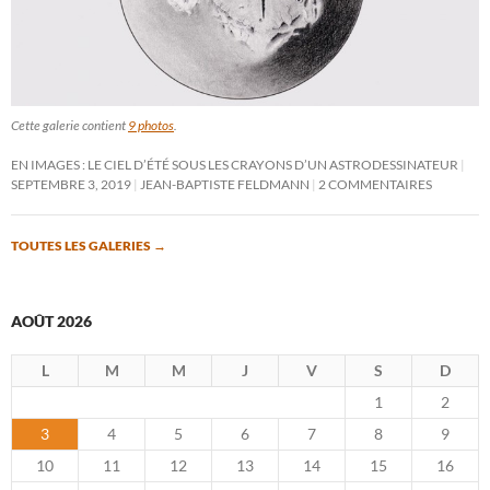
Cette galerie contient
9 photos
.
EN IMAGES : LE CIEL D’ÉTÉ SOUS LES CRAYONS D’UN ASTRODESSINATEUR
SEPTEMBRE 3, 2019
JEAN-BAPTISTE FELDMANN
2 COMMENTAIRES
TOUTES LES GALERIES
→
AOÛT 2026
L
M
M
J
V
S
D
1
2
3
4
5
6
7
8
9
10
11
12
13
14
15
16