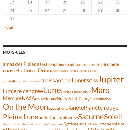
17
18
19
20
21
22
23
24
25
26
27
28
29
30
31
« Juil
MOTS-CLÉS
amas des Pléiades
comète
astronome
aurore boréale
astéroïde
Chili
constellation d'Orion
constellation de la Grande Ourse
Jupiter
croissant de Lune
ESO
ISS
constellation du Taureau
Lune
Mars
lumière cendrée
lunette astronomique
Mercure
NASA
Nuits-Saint-Georges
Nouvelle Lune
occultation
On the Moon
planète
Planète rouge
opposition
Saturne
Soleil
Pleine Lune
pollution lumineuse
Système solaire
tache solaire
Station spatiale internationale
Séléné
Super Lune