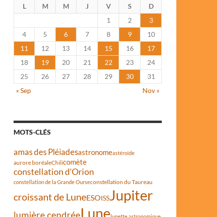
L
M
M
J
V
S
D
1
2
3
4
5
6
7
8
9
10
11
12
13
14
15
16
17
18
19
20
21
22
23
24
25
26
27
28
29
30
31
« Sep
Nov »
MOTS-CLÉS
amas des Pléiades
astronome
astéroïde
comète
aurore boréale
Chili
constellation d'Orion
constellation du Taureau
constellation de la Grande Ourse
Jupiter
croissant de Lune
ESO
ISS
Lune
lumière cendrée
lunette astronomique