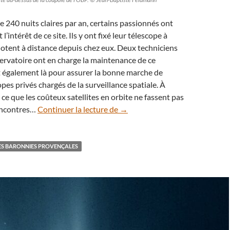
240 nuits claires par an, certains passionnés ont
l’intérêt de ce site. Ils y ont fixé leur télescope à
lotent à distance depuis chez eux. Deux techniciens
servatoire ont en charge la maintenance de ce
nt également là pour assurer la bonne marche de
pes privés chargés de la surveillance spatiale. À
 à ce que les coûteux satellites en orbite ne fassent pas
Observatoire des Baronnies Pro
encontres…
Continuer la lecture de
→
ES BARONNIES PROVENÇALES