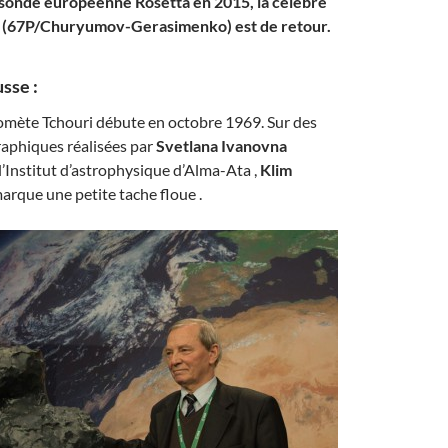
 sonde européenne Rosetta en 2015, la célèbre
 (67P/Churyumov-Gerasimenko) est de retour.
sse :
 comète Tchouri débute en octobre 1969. Sur des
aphiques réalisées par
Svetlana Ivanovna
l’Institut d’astrophysique d’Alma-Ata ,
Klim
arque une petite tache floue .