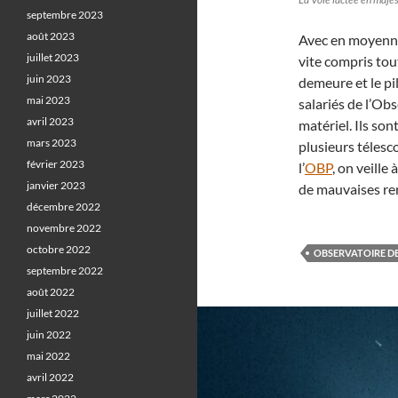
septembre 2023
août 2023
Avec en moyenne 
juillet 2023
vite compris tout 
juin 2023
demeure et le pi
mai 2023
salariés de l’Ob
avril 2023
matériel. Ils so
mars 2023
plusieurs télesco
février 2023
l’
OBP
, on veille
janvier 2023
de mauvaises r
décembre 2022
novembre 2022
octobre 2022
OBSERVATOIRE D
septembre 2022
août 2022
juillet 2022
juin 2022
mai 2022
avril 2022