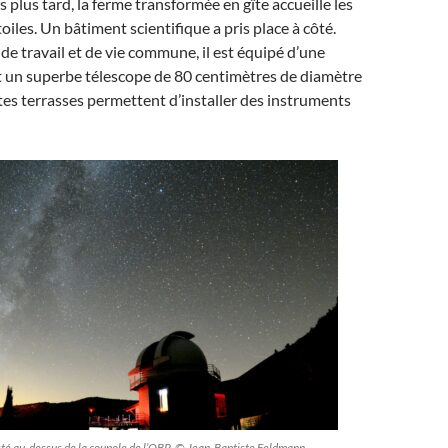
plus tard, la ferme transformée en gîte accueille les
iles. Un bâtiment scientifique a pris place à côté.
 de travail et de vie commune, il est équipé d’une
t un superbe télescope de 80 centimètres de diamètre
tes terrasses permettent d’installer des instruments
sté au-dessus de la coupole de l’OBP. © Jean-Baptiste Feldmann