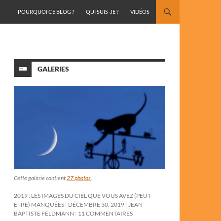
ALLER AU CONTENU
POURQUOI CE BLOG ?
QUI SUIS-JE ?
VIDÉOS
GALERIES
Cette galerie contient
27 photos
.
2019 : LES IMAGES DU CIEL QUE VOUS AVEZ (PEUT-
ÊTRE) MANQUÉES
DÉCEMBRE 30, 2019
JEAN-
BAPTISTE FELDMANN
11 COMMENTAIRES