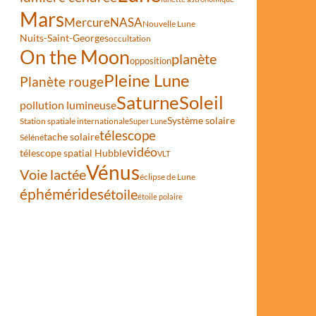
Mars
Mercure
NASA
Nouvelle Lune
Nuits-Saint-Georges
occultation
On the Moon
planète
opposition
Pleine Lune
Planète rouge
Saturne
Soleil
pollution lumineuse
Système solaire
Station spatiale internationale
Super Lune
télescope
tache solaire
Séléné
vidéo
télescope spatial Hubble
VLT
Vénus
Voie lactée
éclipse de Lune
éphémérides
étoile
étoile polaire