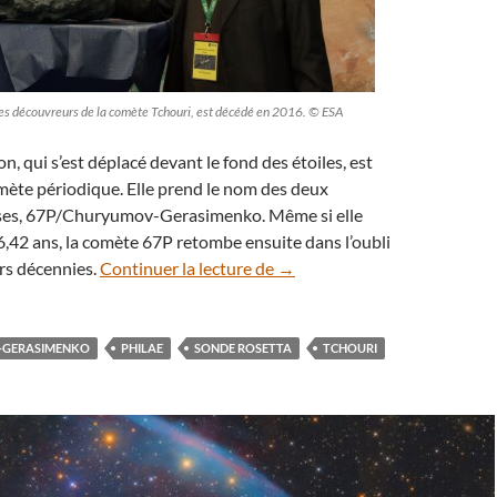
es découvreurs de la comète Tchouri, est décédé en 2016. © ESA
on, qui s’est déplacé devant le fond des étoiles, est
mète périodique. Elle prend le nom des deux
ses, 67P/Churyumov-Gerasimenko. Même si elle
 6,42 ans, la comète 67P retombe ensuite dans l’oubli
La célèbre comète Tchouri rev
rs décennies.
Continuer la lecture de
→
-GERASIMENKO
PHILAE
SONDE ROSETTA
TCHOURI