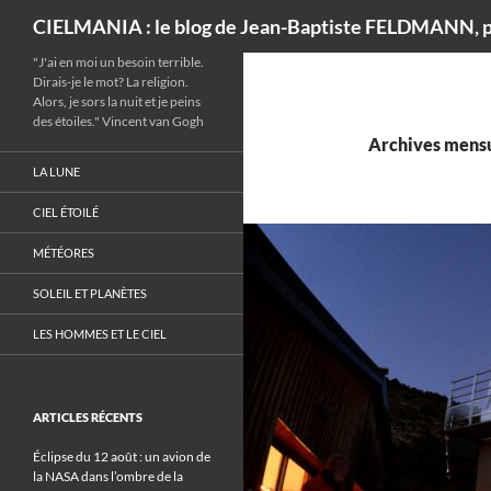
Recherche
CIELMANIA : le blog de Jean-Baptiste FELDMANN, p
"J'ai en moi un besoin terrible.
Dirais-je le mot? La religion.
Alors, je sors la nuit et je peins
des étoiles." Vincent van Gogh
Archives mensu
LA LUNE
CIEL ÉTOILÉ
MÉTÉORES
SOLEIL ET PLANÈTES
LES HOMMES ET LE CIEL
ARTICLES RÉCENTS
Éclipse du 12 août : un avion de
la NASA dans l’ombre de la