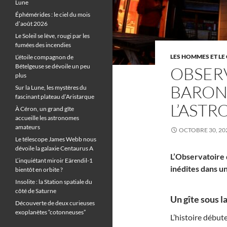
Lune
Éphémérides : le ciel du mois
d’août 2026
Le Soleil se lève, rougi par les
fumées des incendies
LES HOMMES ET LE 
L’étoile compagnon de
Bételgeuse se dévoile un peu
OBSER
plus
BARON
Sur la Lune, les mystères du
fascinant plateau d’Aristarque
L’ASTR
À Céron, un grand gîte
accueille les astronomes
amateurs
OCTOBRE 30, 20
Le télescope James Webb nous
dévoile la galaxie Centaurus A
L’Observatoire 
L’inquiétant miroir Eärendil-1
inédites dans un
bientôt en orbite ?
Insolite : la Station spatiale du
côté de Saturne
Un gîte sous la
Découverte de deux curieuses
exoplanètes “cotonneuses”
L’histoire début