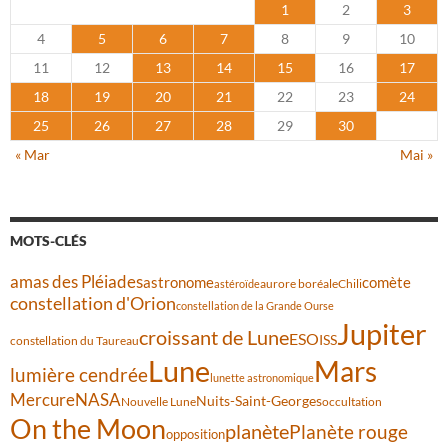
1
2
3
4
5
6
7
8
9
10
11
12
13
14
15
16
17
18
19
20
21
22
23
24
25
26
27
28
29
30
« Mar
Mai »
MOTS-CLÉS
amas des Pléiades
comète
astronome
aurore boréale
astéroïde
Chili
constellation d'Orion
constellation de la Grande Ourse
Jupiter
croissant de Lune
ESO
ISS
constellation du Taureau
Lune
Mars
lumière cendrée
lunette astronomique
Mercure
NASA
Nuits-Saint-Georges
Nouvelle Lune
occultation
On the Moon
planète
Planète rouge
opposition