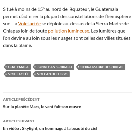
Situé à moins de 15° au nord de l’équateur, le Guatemala
permet d’admirer la plupart des constellations de l’hémisphère
sud. La
Voie lactée
se déploie au-dessus de la Sierra Madre de
Chiapas loin de toute
pollution lumineuse
. Les lumières que
l’on devine au loin sous les nuages sont celles des villes situées
dans la plaine.
GUATEMALA
JONATHAN SCHIRALLI
SIERRA MADRE DE CHIAPAS
VOIE LACTÉE
VOLCAN DE FUEGO
Navigation
ARTICLE PRÉCÉDENT
des
Sur la planète Mars, le vent fait son œuvre
articles
ARTICLE SUIVANT
En vidéo : Skylight, un hommage à la beauté du ciel