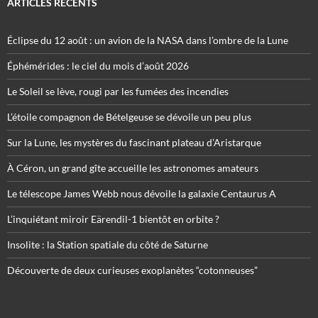
ARTICLES RÉCENTS
Éclipse du 12 août : un avion de la NASA dans l’ombre de la Lune
Éphémérides : le ciel du mois d’août 2026
Le Soleil se lève, rougi par les fumées des incendies
L’étoile compagnon de Bételgeuse se dévoile un peu plus
Sur la Lune, les mystères du fascinant plateau d’Aristarque
À Céron, un grand gîte accueille les astronomes amateurs
Le télescope James Webb nous dévoile la galaxie Centaurus A
L’inquiétant miroir Eärendil-1 bientôt en orbite ?
Insolite : la Station spatiale du côté de Saturne
Découverte de deux curieuses exoplanètes “cotonneuses”