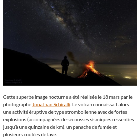
Cette superbe image nocturne a été réalisée le 18 mars par le
photographe
Jonathan Schiralli
. Le volcan connaissait alors
une activité éruptive de type strombolienne avec de fortes
explosions (accompagnées de secousses sismiques ressenties
jusqu’à une quinzaine de km), un panache de fumée et
plusieurs coulées de lave.