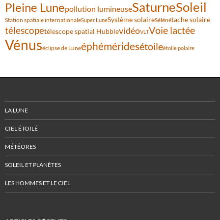
Saturne
Soleil
Pleine Lune
pollution lumineuse
Système solaire
tache solaire
Station spatiale internationale
Séléné
Super Lune
Voie lactée
télescope
vidéo
télescope spatial Hubble
VLT
Vénus
éphémérides
étoile
éclipse de Lune
étoile polaire
LA LUNE
CIEL ÉTOILÉ
MÉTÉORES
SOLEIL ET PLANÈTES
LES HOMMES ET LE CIEL