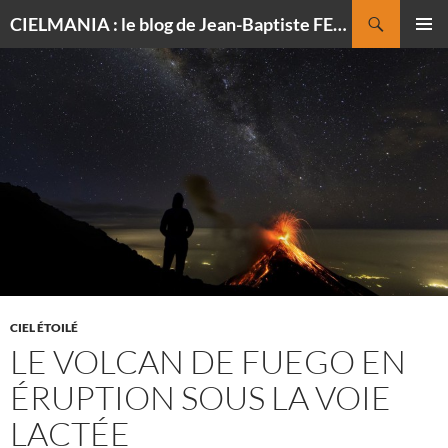
Recherche
CIELMANIA : le blog de Jean-Baptiste FELDMANN, photographe du ciel
ALLER
MENU
AU
PRINCI
CONTENU
CIEL ÉTOILÉ
LE VOLCAN DE FUEGO EN
ÉRUPTION SOUS LA VOIE
LACTÉE