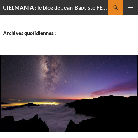
Recherche
CIELMANIA : le blog de Jean-Baptiste FELDMANN, photographe du ciel
ALLER
MENU
AU
PRINCI
CONTENU
Archives quotidiennes :