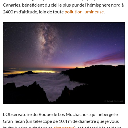
Canaries, bénéficient du ciel le plus pur de l’hémisphère nord à
2400 m d’altitude, loin de toute
pollution lumineuse
.
L’Observatoire du Roque de Los Muchachos, qui héberge le
Gran Tecan (un télescope de 10,4 m de diamètre que je vous
invite à découvrir dans ce
diaporama
), est adossé à la caldeira