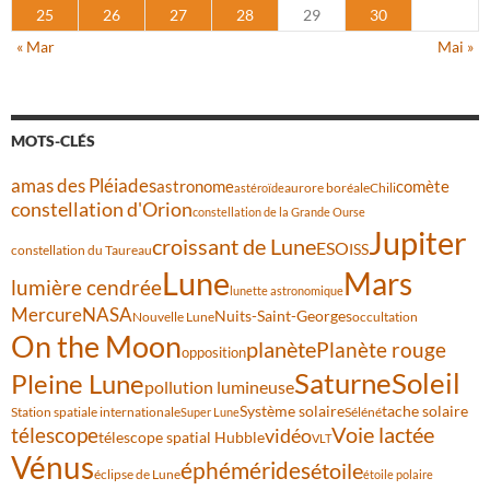
25
26
27
28
29
30
« Mar
Mai »
MOTS-CLÉS
amas des Pléiades
comète
astronome
aurore boréale
astéroïde
Chili
constellation d'Orion
constellation de la Grande Ourse
Jupiter
croissant de Lune
ESO
ISS
constellation du Taureau
Lune
Mars
lumière cendrée
lunette astronomique
Mercure
NASA
Nuits-Saint-Georges
Nouvelle Lune
occultation
On the Moon
planète
Planète rouge
opposition
Saturne
Soleil
Pleine Lune
pollution lumineuse
Système solaire
tache solaire
Station spatiale internationale
Séléné
Super Lune
Voie lactée
télescope
vidéo
télescope spatial Hubble
VLT
Vénus
éphémérides
étoile
éclipse de Lune
étoile polaire