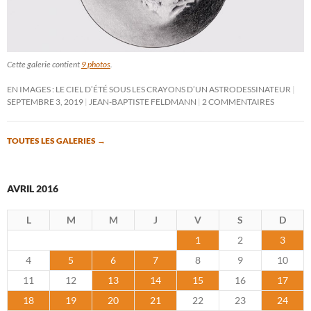
Cette galerie contient
9 photos
.
EN IMAGES : LE CIEL D’ÉTÉ SOUS LES CRAYONS D’UN ASTRODESSINATEUR
SEPTEMBRE 3, 2019
JEAN-BAPTISTE FELDMANN
2 COMMENTAIRES
TOUTES LES GALERIES
→
AVRIL 2016
L
M
M
J
V
S
D
1
2
3
4
5
6
7
8
9
10
11
12
13
14
15
16
17
18
19
20
21
22
23
24