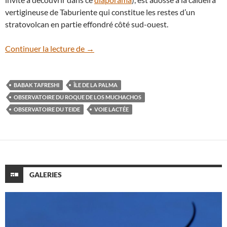
vertigineuse de Taburiente qui constitue les restes d’un
stratovolcan en partie effondré côté sud-ouest.
Voie lactée au-dessus des nuages depuis l
Continuer la lecture de
→
BABAK TAFRESHI
ÎLE DE LA PALMA
OBSERVATOIRE DU ROQUE DE LOS MUCHACHOS
OBSERVATOIRE DU TEIDE
VOIE LACTÉE
GALERIES