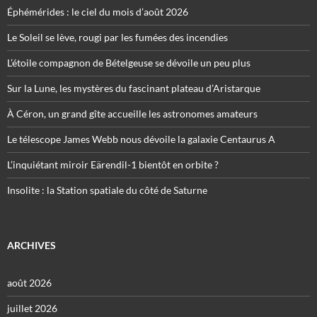
Éphémérides : le ciel du mois d’août 2026
Le Soleil se lève, rougi par les fumées des incendies
L’étoile compagnon de Bételgeuse se dévoile un peu plus
Sur la Lune, les mystères du fascinant plateau d’Aristarque
À Céron, un grand gîte accueille les astronomes amateurs
Le télescope James Webb nous dévoile la galaxie Centaurus A
L’inquiétant miroir Eärendil-1 bientôt en orbite ?
Insolite : la Station spatiale du côté de Saturne
ARCHIVES
août 2026
juillet 2026