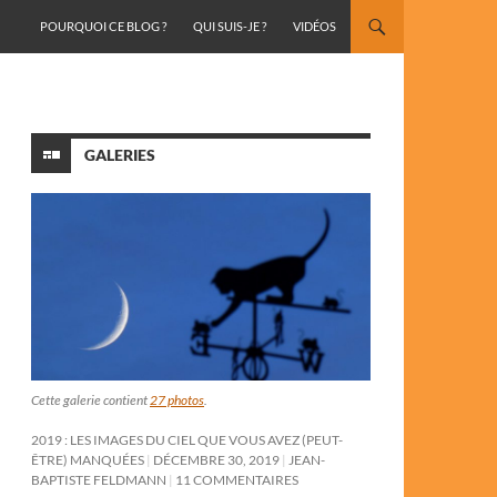
ALLER AU CONTENU
POURQUOI CE BLOG ?
QUI SUIS-JE ?
VIDÉOS
GALERIES
Cette galerie contient
27 photos
.
2019 : LES IMAGES DU CIEL QUE VOUS AVEZ (PEUT-
ÊTRE) MANQUÉES
DÉCEMBRE 30, 2019
JEAN-
BAPTISTE FELDMANN
11 COMMENTAIRES