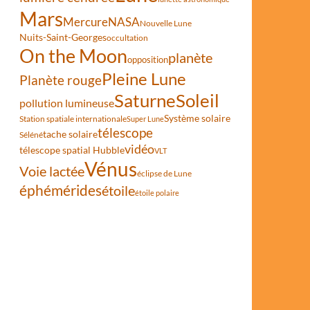
Mars
Mercure
NASA
Nouvelle Lune
Nuits-Saint-Georges
occultation
On the Moon
planète
opposition
Pleine Lune
Planète rouge
Saturne
Soleil
pollution lumineuse
Système solaire
Station spatiale internationale
Super Lune
télescope
tache solaire
Séléné
vidéo
télescope spatial Hubble
VLT
Vénus
Voie lactée
éclipse de Lune
éphémérides
étoile
étoile polaire