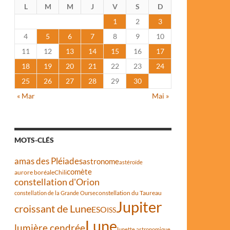
L
M
M
J
V
S
D
1
2
3
4
5
6
7
8
9
10
11
12
13
14
15
16
17
18
19
20
21
22
23
24
25
26
27
28
29
30
« Mar
Mai »
MOTS-CLÉS
amas des Pléiades
astronome
astéroïde
comète
aurore boréale
Chili
constellation d'Orion
constellation du Taureau
constellation de la Grande Ourse
Jupiter
croissant de Lune
ESO
ISS
Lune
lumière cendrée
lunette astronomique