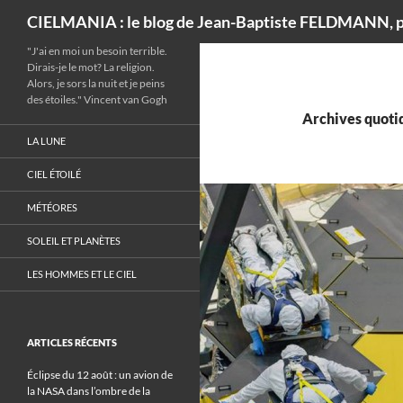
Recherche
CIELMANIA : le blog de Jean-Baptiste FELDMANN, p
"J'ai en moi un besoin terrible.
Dirais-je le mot? La religion.
Alors, je sors la nuit et je peins
des étoiles." Vincent van Gogh
Archives quotid
LA LUNE
CIEL ÉTOILÉ
MÉTÉORES
SOLEIL ET PLANÈTES
LES HOMMES ET LE CIEL
ARTICLES RÉCENTS
Éclipse du 12 août : un avion de
la NASA dans l’ombre de la