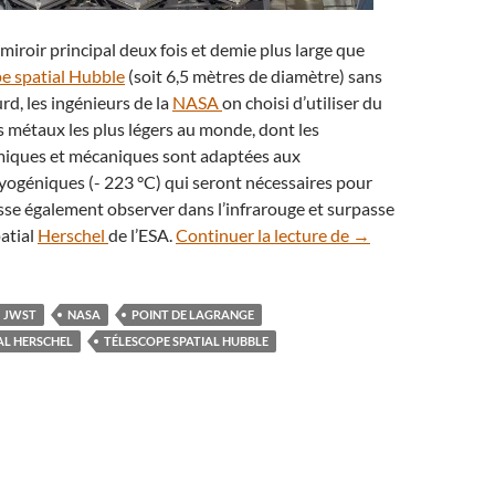
 miroir principal deux fois et demie plus large que
pe spatial Hubble
(soit 6,5 mètres de diamètre) sans
ourd, les ingénieurs de la
NASA
on choisi d’utiliser du
s métaux les plus légers au monde, dont les
miques et mécaniques sont adaptées aux
yogéniques (- 223 °C) qui seront nécessaires pour
se également observer dans l’infrarouge et surpasse
Le miroir du JWST 
patial
Herschel
de l’ESA.
Continuer la lecture de
→
JWST
NASA
POINT DE LAGRANGE
AL HERSCHEL
TÉLESCOPE SPATIAL HUBBLE