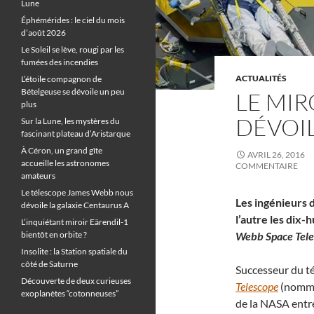
Lune
Éphémérides : le ciel du mois
d’août 2026
Le Soleil se lève, rougi par les
fumées des incendies
ACTUALITÉS
L’étoile compagnon de
Bételgeuse se dévoile un peu
LE MIR
plus
DÉVOI
Sur la Lune, les mystères du
fascinant plateau d’Aristarque
À Céron, un grand gîte
AVRIL 26, 2016
accueille les astronomes
COMMENTAIRE
amateurs
Le télescope James Webb nous
Les ingénieurs 
dévoile la galaxie Centaurus A
l’autre les dix-
L’inquiétant miroir Eärendil-1
bientôt en orbite ?
Webb Space Tele
Insolite : la Station spatiale du
côté de Saturne
Successeur du té
Découverte de deux curieuses
Telescope
(nommé
exoplanètes “cotonneuses”
de la NASA entre