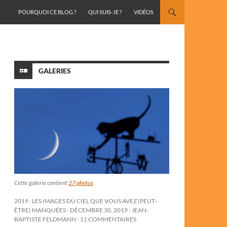
ALLER AU CONTENU
POURQUOI CE BLOG ?
QUI SUIS-JE ?
VIDÉOS
GALERIES
Cette galerie contient
27 photos
.
2019 : LES IMAGES DU CIEL QUE VOUS AVEZ (PEUT-
ÊTRE) MANQUÉES
DÉCEMBRE 30, 2019
JEAN-
BAPTISTE FELDMANN
11 COMMENTAIRES