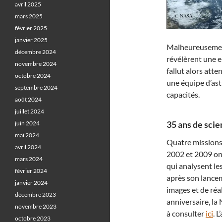
avril 2025
mars 2025
février 2025
janvier 2025
Malheureusement,
décembre 2024
révélèrent une e
novembre 2024
fallut alors atte
octobre 2024
une équipe d’ast
septembre 2024
capacités.
août 2024
juillet 2024
35 ans de scie
juin 2024
mai 2024
Quatre missions 
avril 2024
2002 et 2009 ont
mars 2024
qui analysent le
février 2024
après son lancem
janvier 2024
images et de réa
décembre 2023
anniversaire, la
novembre 2023
à consulter
ici
. 
octobre 2023