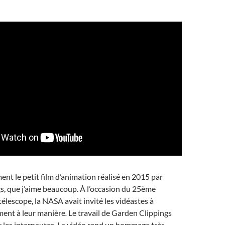
nt le petit film d’animation réalisé en 2015 par
s, que j’aime beaucoup. À l’occasion du 25ème
télescope, la NASA avait invité les vidéastes à
ment à leur manière
.
Le travail de Garden Clippings
ar les internautes. La vidéo rend un hommage très