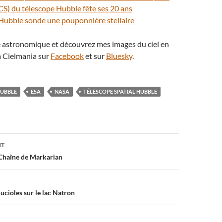
S) du télescope Hubble fête ses 20 ans
 Hubble sonde une pouponnière stellaire
té astronomique et découvrez mes images du ciel en
 Cielmania sur
Facebook
et sur
Bluesky
.
HUBBLE
ESA
NASA
TÉLESCOPE SPATIAL HUBBLE
on
NT
a Chaîne de Markarian
lucioles sur le lac Natron