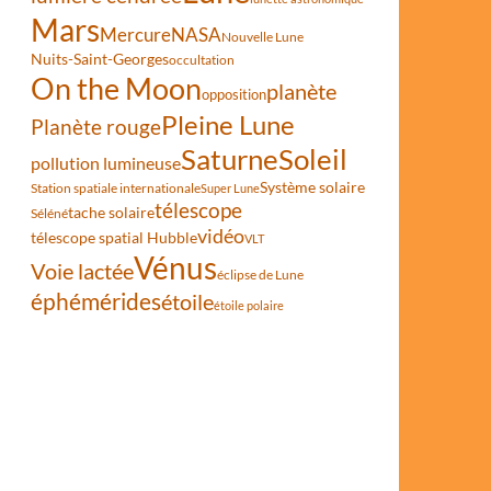
Mars
Mercure
NASA
Nouvelle Lune
Nuits-Saint-Georges
occultation
On the Moon
planète
opposition
Pleine Lune
Planète rouge
Saturne
Soleil
pollution lumineuse
Système solaire
Station spatiale internationale
Super Lune
télescope
tache solaire
Séléné
vidéo
télescope spatial Hubble
VLT
Vénus
Voie lactée
éclipse de Lune
éphémérides
étoile
étoile polaire