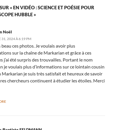
SUR « EN VIDÉO : SCIENCE ET POÉSIE POUR
ESCOPE HUBBLE »
n Noël
31, 2024 À 6:19 PM
s beau ces photos. Je voulais avoir plus
tions sur la chaîne de Markarian et grâce à ces
 j’ai été surpris des trouvailles. Portant le nom
 je voulais plus d’informations sur ce lointain cousin
Markarian je suis très satisfait et heureux de savoir
res chercheurs continuent à étudier les étoiles. Merci
DRE
n-Baptiste FELDMANN