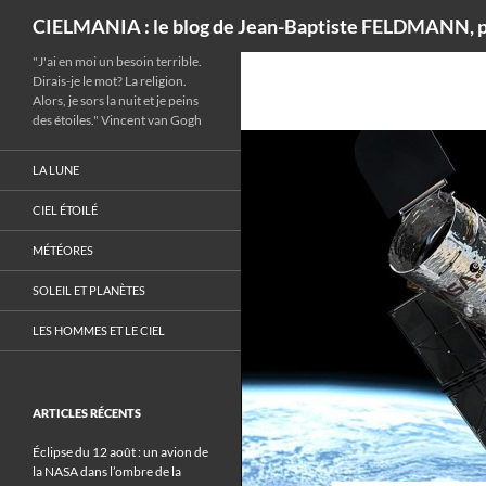
Recherche
CIELMANIA : le blog de Jean-Baptiste FELDMANN, p
"J'ai en moi un besoin terrible.
Dirais-je le mot? La religion.
Alors, je sors la nuit et je peins
des étoiles." Vincent van Gogh
LA LUNE
CIEL ÉTOILÉ
MÉTÉORES
SOLEIL ET PLANÈTES
LES HOMMES ET LE CIEL
ARTICLES RÉCENTS
Éclipse du 12 août : un avion de
la NASA dans l’ombre de la