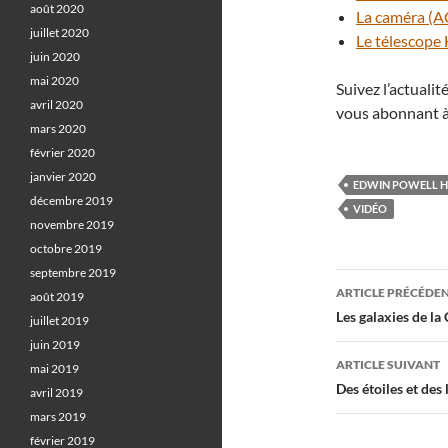
août 2020
La caméra (AC
juillet 2020
Le télescope
juin 2020
mai 2020
Suivez l’actuali
avril 2020
vous abonnant à
mars 2020
février 2020
janvier 2020
EDWIN POWELL 
décembre 2019
VIDÉO
novembre 2019
octobre 2019
septembre 2019
Navigati
ARTICLE PRÉCÉDE
août 2019
des
Les galaxies de l
juillet 2019
juin 2019
articles
ARTICLE SUIVANT
mai 2019
Des étoiles et des 
avril 2019
mars 2019
février 2019