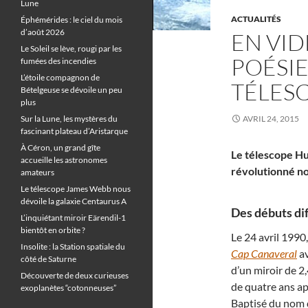
Lune
ACTUALITÉS
Éphémérides : le ciel du mois
d’août 2026
EN VID
Le Soleil se lève, rougi par les
POÉSIE
fumées des incendies
L’étoile compagnon de
TÉLES
Bételgeuse se dévoile un peu
plus
Sur la Lune, les mystères du
AVRIL 24, 2015
fascinant plateau d’Aristarque
À Céron, un grand gîte
Le télescope Hu
accueille les astronomes
révolutionné no
amateurs
Le télescope James Webb nous
dévoile la galaxie Centaurus A
Des débuts diff
L’inquiétant miroir Eärendil-1
bientôt en orbite ?
Le 24 avril 1990
Insolite : la Station spatiale du
Cap Canaveral
av
côté de Saturne
d’un miroir de 2
Découverte de deux curieuses
de quatre ans ap
exoplanètes “cotonneuses”
Baptisé du nom 