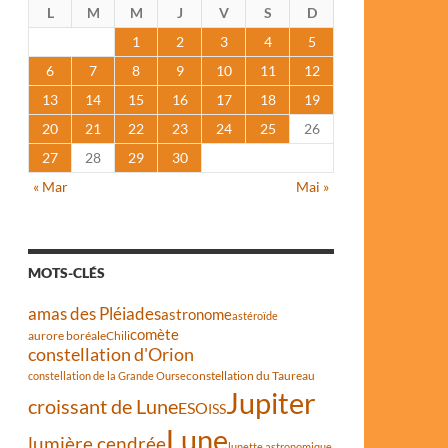
L
M
M
J
V
S
D
1
2
3
4
5
6
7
8
9
10
11
12
13
14
15
16
17
18
19
20
21
22
23
24
25
26
27
28
29
30
« Mar
Mai »
MOTS-CLÉS
amas des Pléiades
astronome
astéroïde
comète
aurore boréale
Chili
constellation d'Orion
constellation du Taureau
constellation de la Grande Ourse
Jupiter
croissant de Lune
ESO
ISS
Lune
lumière cendrée
lunette astronomique