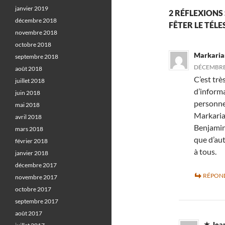
janvier 2019
2 RÉFLEXIONS 
décembre 2018
FÊTER LE TÉL
novembre 2018
octobre 2018
Markaria
septembre 2018
DÉCEMBRE 
août 2018
C’est trè
juillet 2018
d’informa
juin 2018
personnes
mai 2018
Markarian
avril 2018
Benjamin 
mars 2018
que d’aut
février 2018
à tous.
janvier 2018
décembre 2017
RÉPON
novembre 2017
octobre 2017
septembre 2017
août 2017
Jea