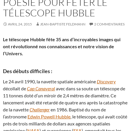
POÉSIE POUR FÊTER LE
TÉLESCOPE HUBBLE
AVRIL 24, 2015
JEAN-BAPTISTE FELDMANN
2 COMMENTAIRES
Le télescope Hubble fête 35 ans d’incroyables images qui
ont révolutionné nos connaissances et notre vision de
l’Univers.
Des débuts difficiles :
Le 24 avril 1990, la navette spatiale américaine
Discovery
décollait de
Cap Canaveral
avec dans sa soute un télescope de
11 tonnes doté d’un miroir de 2,4 mètres de diamètre. Ce
lancement avait été retardé de quatre ans après la catastrophe
de la navette
Challenger
en 1986. Baptisé du nom de
l’astronome
Edwin Powell Hubble
, le télescope, qui avait coûté
près de trois milliards de dollars aux agences spatiales
américaine (
NASA
) et européenne (
ESA
), emportait tous les