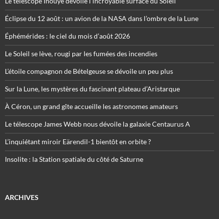
Le télescope Inouye dévoile l’incroyable surface du Soleil
Éclipse du 12 août : un avion de la NASA dans l’ombre de la Lune
Éphémérides : le ciel du mois d’août 2026
Le Soleil se lève, rougi par les fumées des incendies
L’étoile compagnon de Bételgeuse se dévoile un peu plus
Sur la Lune, les mystères du fascinant plateau d’Aristarque
À Céron, un grand gîte accueille les astronomes amateurs
Le télescope James Webb nous dévoile la galaxie Centaurus A
L’inquiétant miroir Eärendil-1 bientôt en orbite ?
Insolite : la Station spatiale du côté de Saturne
ARCHIVES