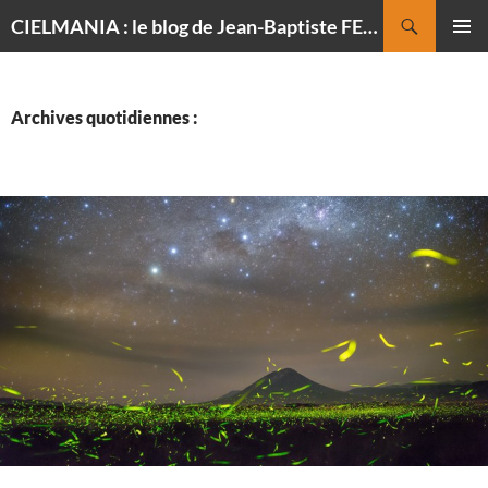
Recherche
CIELMANIA : le blog de Jean-Baptiste FELDMANN, photographe du ciel
ALLER
MENU
AU
PRINCI
CONTENU
Archives quotidiennes :