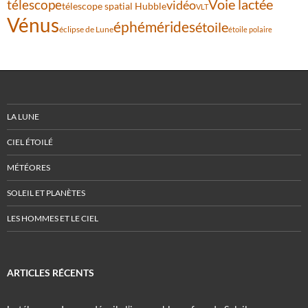
Voie lactée
télescope
vidéo
télescope spatial Hubble
VLT
Vénus
éphémérides
étoile
éclipse de Lune
étoile polaire
LA LUNE
CIEL ÉTOILÉ
MÉTÉORES
SOLEIL ET PLANÈTES
LES HOMMES ET LE CIEL
ARTICLES RÉCENTS