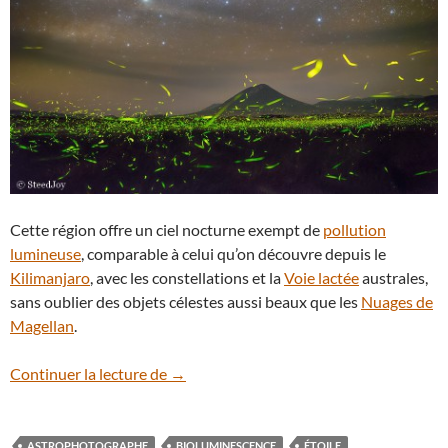
Cette région offre un ciel nocturne exempt de
pollution
lumineuse
, comparable à celui qu’on découvre depuis le
Kilimanjaro
, avec les constellations et la
Voie lactée
australes,
sans oublier des objets célestes aussi beaux que les
Nuages de
Magellan
.
Des étoiles et des lucioles sur le lac Natr
Continuer la lecture de
→
ASTROPHOTOGRAPHE
BIOLUMINESCENCE
ÉTOILE