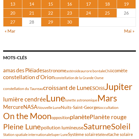
13
14
15
16
17
18
19
20
21
22
23
24
25
26
27
28
29
30
« Mar
Mai »
MOTS-CLÉS
amas des Pléiades
comète
astronome
aurore boréale
astéroïde
Chili
constellation d'Orion
constellation de la Grande Ourse
Jupiter
croissant de Lune
ESO
ISS
constellation du Taureau
Lune
Mars
lumière cendrée
lunette astronomique
Mercure
NASA
Nuits-Saint-Georges
Nouvelle Lune
occultation
On the Moon
planète
Planète rouge
opposition
Saturne
Soleil
Pleine Lune
pollution lumineuse
Système solaire
tache solaire
Station spatiale internationale
Séléné
Super Lune