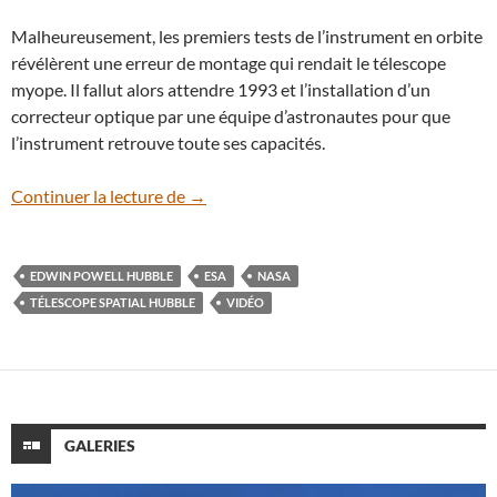
Malheureusement, les premiers tests de l’instrument en orbite
révélèrent une erreur de montage qui rendait le télescope
myope. Il fallut alors attendre 1993 et l’installation d’un
correcteur optique par une équipe d’astronautes pour que
l’instrument retrouve toute ses capacités.
En vidéo : science et poésie pour fêter l
Continuer la lecture de
→
EDWIN POWELL HUBBLE
ESA
NASA
TÉLESCOPE SPATIAL HUBBLE
VIDÉO
GALERIES