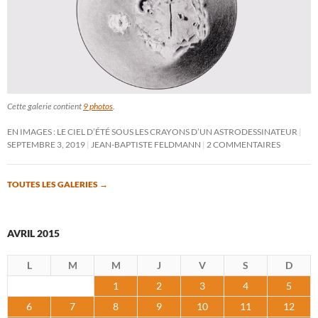
Cette galerie contient
9 photos
.
EN IMAGES : LE CIEL D’ÉTÉ SOUS LES CRAYONS D’UN ASTRODESSINATEUR
SEPTEMBRE 3, 2019
JEAN-BAPTISTE FELDMANN
2 COMMENTAIRES
TOUTES LES GALERIES
→
AVRIL 2015
L
M
M
J
V
S
D
1
2
3
4
5
6
7
8
9
10
11
12