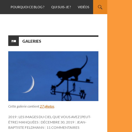
ALLER AU CONTENU
POURQUOI CE BLOG ?
QUI SUIS-JE ?
VIDÉOS
GALERIES
Cette galerie contient
27 photos
.
2019 : LES IMAGES DU CIEL QUE VOUS AVEZ (PEUT-
ÊTRE) MANQUÉES
DÉCEMBRE 30, 2019
JEAN-
BAPTISTE FELDMANN
11 COMMENTAIRES