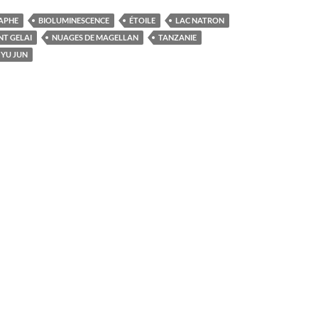
APHE
BIOLUMINESCENCE
ÉTOILE
LAC NATRON
T GELAI
NUAGES DE MAGELLAN
TANZANIE
YU JUN