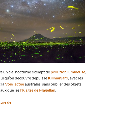
re un ciel nocturne exempt de
pollution lumineuse
,
lui qu’on découvre depuis le
Kilimanjaro
, avec les
t la
Voie lactée
australes, sans oublier des objets
eaux que les
Nuages de Magellan
.
Des étoiles et des lucioles sur le lac Natron
ture de
→