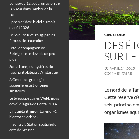
Éclipse du 12 août : un avion de
la NASA dans l’ombre de la
Lune
Éphémérides : le ciel du mois
d’août 2026
CIEL ÉTOILÉ
Le Soleil se lève, rougi par les
fumées des incendies
DES ÉT
L’étoile compagnon de
SUR LE
Bételgeuse se dévoile un peu
plus
Sur la Lune, les mystères du
AVRIL 24, 2015
fascinant plateau d’Aristarque
COMMENTAIRE
À Céron, un grand gîte
accueille les astronomes
Le nord de la Ta
amateurs
Cette réserve d’
Le télescope James Webb nous
dévoile la galaxie Centaurus A
sels, principale
L’inquiétant miroir Eärendil-1
organismes aquat
bientôt en orbite ?
Insolite : la Station spatiale du
côté de Saturne