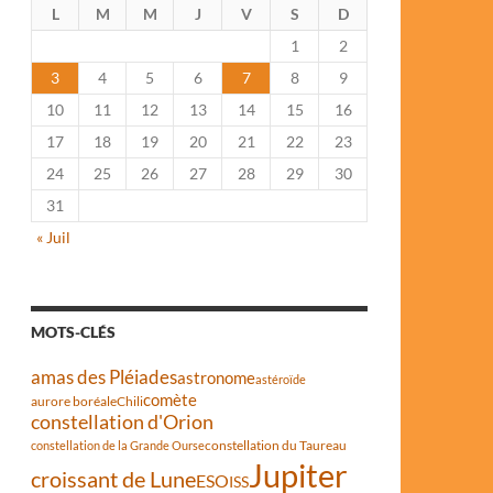
L
M
M
J
V
S
D
1
2
3
4
5
6
7
8
9
10
11
12
13
14
15
16
17
18
19
20
21
22
23
24
25
26
27
28
29
30
31
« Juil
MOTS-CLÉS
amas des Pléiades
astronome
astéroïde
comète
aurore boréale
Chili
constellation d'Orion
constellation du Taureau
constellation de la Grande Ourse
Jupiter
croissant de Lune
ESO
ISS