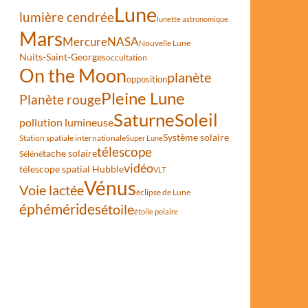
Lune
lumière cendrée
lunette astronomique
Mars
Mercure
NASA
Nouvelle Lune
Nuits-Saint-Georges
occultation
On the Moon
planète
opposition
Pleine Lune
Planète rouge
Saturne
Soleil
pollution lumineuse
Système solaire
Station spatiale internationale
Super Lune
télescope
tache solaire
Séléné
vidéo
télescope spatial Hubble
VLT
Vénus
Voie lactée
éclipse de Lune
éphémérides
étoile
étoile polaire