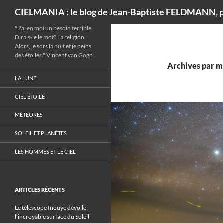
Recherche
CIELMANIA : le blog de Jean-Baptiste FELDMANN, p
"J'ai en moi un besoin terrible.
Dirais-je le mot? La religion.
Alors, je sors la nuit et je peins
des étoiles." Vincent van Gogh
Archives par mo
LA LUNE
CIEL ÉTOILÉ
MÉTÉORES
SOLEIL ET PLANÈTES
LES HOMMES ET LE CIEL
ARTICLES RÉCENTS
Le télescope Inouye dévoile
l’incroyable surface du Soleil