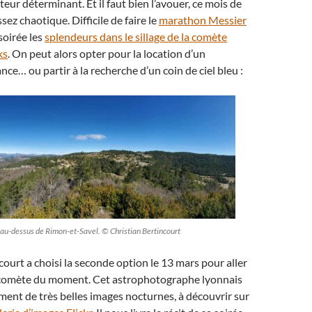
eur déterminant. Et il faut bien l’avouer, ce mois de
ez chaotique. Difficile de faire le
marathon Messier
soirée les
splendeurs dans le sillage de la comète
ks
. On peut alors opter pour la location d’un
nce… ou partir à la recherche d’un coin de ciel bleu :
 au-dessus de Rimon-et-Savel. © Christian Bertincourt
court a choisi la seconde option le 13 mars pour aller
 comète du moment. Cet astrophotographe lyonnais
ement de très belles images nocturnes, à découvrir sur