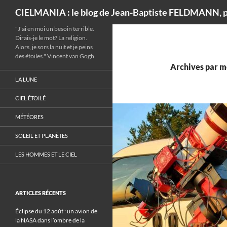
Recherche
CIELMANIA : le blog de Jean-Baptiste FELDMANN, p
"J'ai en moi un besoin terrible.
Dirais-je le mot? La religion.
Alors, je sors la nuit et je peins
des étoiles." Vincent van Gogh
Archives par m
LA LUNE
CIEL ÉTOILÉ
MÉTÉORES
SOLEIL ET PLANÈTES
LES HOMMES ET LE CIEL
ARTICLES RÉCENTS
Éclipse du 12 août : un avion de
la NASA dans l’ombre de la