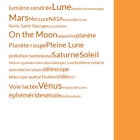
Lune
lumière cendrée
lunette astronomique
Mars
Mercure
NASA
Nouvelle Lune
Nuits-Saint-Georges
occultation
On the Moon
planète
opposition
Pleine Lune
Planète rouge
Saturne
Soleil
pollution lumineuse
Système solaire
Station spatiale internationale
Super Lune
télescope
tache solaire
Séléné
vidéo
télescope spatial Hubble
VLT
Vénus
Voie lactée
éclipse de Lune
éphémérides
étoile
étoile polaire