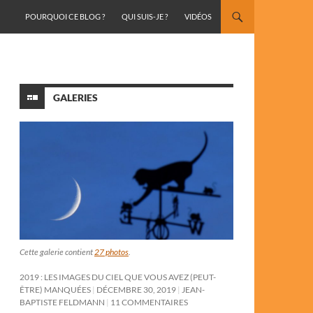
ALLER AU CONTENU
POURQUOI CE BLOG ?
QUI SUIS-JE ?
VIDÉOS
GALERIES
Cette galerie contient
27 photos
.
2019 : LES IMAGES DU CIEL QUE VOUS AVEZ (PEUT-
ÊTRE) MANQUÉES
DÉCEMBRE 30, 2019
JEAN-
BAPTISTE FELDMANN
11 COMMENTAIRES