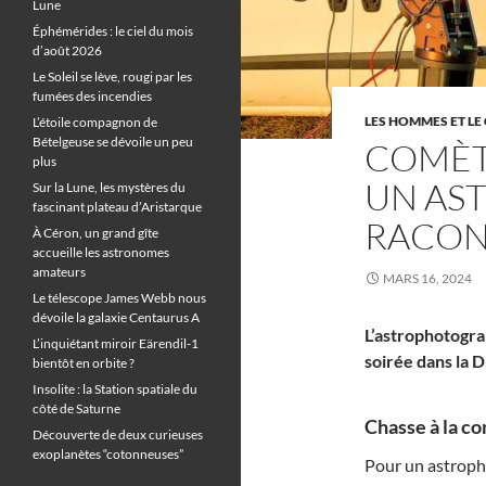
Lune
Éphémérides : le ciel du mois
d’août 2026
Le Soleil se lève, rougi par les
fumées des incendies
LES HOMMES ET LE 
L’étoile compagnon de
Bételgeuse se dévoile un peu
COMÈT
plus
UN AS
Sur la Lune, les mystères du
fascinant plateau d’Aristarque
RACON
À Céron, un grand gîte
accueille les astronomes
amateurs
MARS 16, 2024
Le télescope James Webb nous
dévoile la galaxie Centaurus A
L’astrophotogra
L’inquiétant miroir Eärendil-1
soirée dans la 
bientôt en orbite ?
Insolite : la Station spatiale du
côté de Saturne
Chasse à la co
Découverte de deux curieuses
exoplanètes “cotonneuses”
Pour un astroph