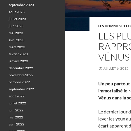
septembre 2023
août 2023
juillet 2023
juin 2023
LES HOMMES ET LE 
LES PL
mai 2023
avril 2023
RAPPR
mars 2023
VÉNUS
février 2023
janvier 2023
décembre 2022
JUILLET 6, 2015
novembre 2022
octobre 2022
Un peu partout 
septembre 2022
immortalisé le 
août 2022
Vénus dans la so
juillet 2022
juin 2022
Le dernier jour 
mai 2022
lever les yeux au
avril 2022
écart apparent d