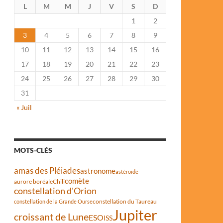
L
M
M
J
V
S
D
1
2
3
4
5
6
7
8
9
10
11
12
13
14
15
16
17
18
19
20
21
22
23
24
25
26
27
28
29
30
31
« Juil
MOTS-CLÉS
amas des Pléiades
astronome
astéroïde
comète
aurore boréale
Chili
constellation d'Orion
constellation du Taureau
constellation de la Grande Ourse
Jupiter
croissant de Lune
ESO
ISS