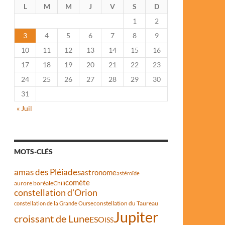
L
M
M
J
V
S
D
1
2
3
4
5
6
7
8
9
10
11
12
13
14
15
16
17
18
19
20
21
22
23
24
25
26
27
28
29
30
31
« Juil
MOTS-CLÉS
amas des Pléiades
astronome
astéroïde
comète
aurore boréale
Chili
constellation d'Orion
constellation du Taureau
constellation de la Grande Ourse
Jupiter
croissant de Lune
ESO
ISS