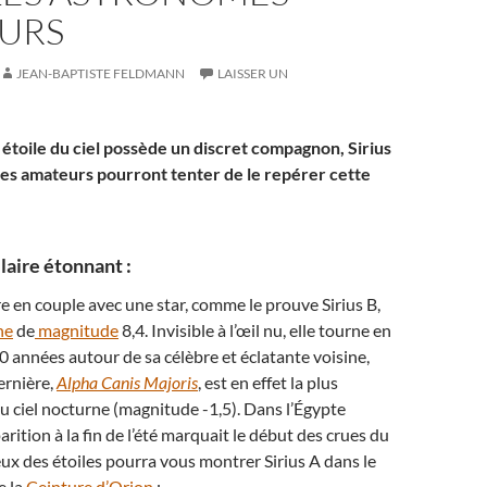
URS
JEAN-BAPTISTE FELDMANN
LAISSER UN
e étoile du ciel possède un discret compagnon, Sirius
es amateurs pourront tenter de le repérer cette
laire étonnant :
vre en couple avec une star, comme le prouve Sirius B,
he
de
magnitude
8,4. Invisible à l’œil nu, elle tourne en
0 années autour de sa célèbre et éclatante voisine,
ernière,
Alpha Canis Majoris
, est en effet la plus
 du ciel nocturne (magnitude -1,5). Dans l’Égypte
rition à la fin de l’été marquait le début des crues du
ux des étoiles pourra vous montrer Sirius A dans le
e la
Ceinture d’Orion
: