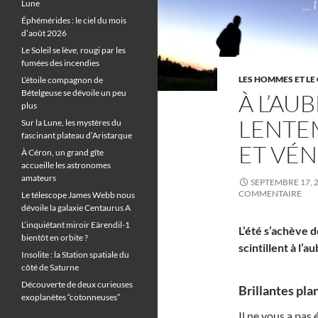
Lune
Éphémérides : le ciel du mois
d’août 2026
Le Soleil se lève, rougi par les
fumées des incendies
LES HOMMES ET LE 
L’étoile compagnon de
Bételgeuse se dévoile un peu
À L’AUB
plus
LENTE
Sur la Lune, les mystères du
fascinant plateau d’Aristarque
ET VÉ
À Céron, un grand gîte
accueille les astronomes
amateurs
SEPTEMBRE 17, 
COMMENTAIRE
Le télescope James Webb nous
dévoile la galaxie Centaurus A
L’inquiétant miroir Eärendil-1
L’été s’achève 
bientôt en orbite ?
scintillent à l’a
Insolite : la Station spatiale du
côté de Saturne
Découverte de deux curieuses
Brillantes pla
exoplanètes “cotonneuses”
Il ne vous a pas