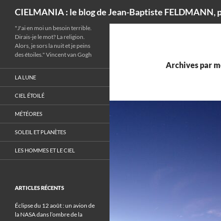
Recherche
CIELMANIA : le blog de Jean-Baptiste FELDMANN, p
"J'ai en moi un besoin terrible.
Dirais-je le mot? La religion.
Alors, je sors la nuit et je peins
des étoiles." Vincent van Gogh
Archives par mo
LA LUNE
CIEL ÉTOILÉ
MÉTÉORES
SOLEIL ET PLANÈTES
LES HOMMES ET LE CIEL
ARTICLES RÉCENTS
Éclipse du 12 août : un avion de
la NASA dans l’ombre de la