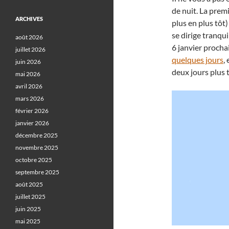
de nuit. La premi
ARCHIVES
plus en plus tôt
se dirige tranqu
août 2026
6 janvier procha
juillet 2026
quelques jours
,
juin 2026
deux jours plus t
mai 2026
avril 2026
mars 2026
février 2026
janvier 2026
décembre 2025
novembre 2025
octobre 2025
septembre 2025
août 2025
juillet 2025
juin 2025
mai 2025