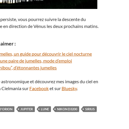
 persiste, vous pourrez suivre la descente du
e en direction de Vénus les deux prochains matins.
aimer :
umelles, un guide pour découvrir le ciel nocturne
une paire de jumelles, mode d’emploi
hibou”, d’étonnantes jumelles
té astronomique et découvrez mes images du ciel en
 Cielmania sur
Facebook
et sur
Bluesky
.
D'ORION
JUPITER
LUNE
NIKON D3200
SIRIUS