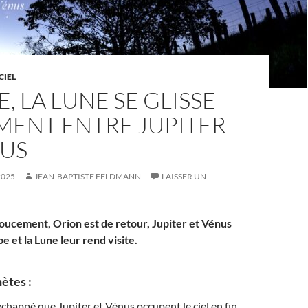
CIEL
E, LA LUNE SE GLISSE
MENT ENTRE JUPITER
NUS
2025
JEAN-BAPTISTE FELDMANN
LAISSER UN
doucement, Orion est de retour, Jupiter et Vénus
ube et la Lune leur rend visite.
nètes :
 échappé que Jupiter et Vénus occupent le ciel en fin