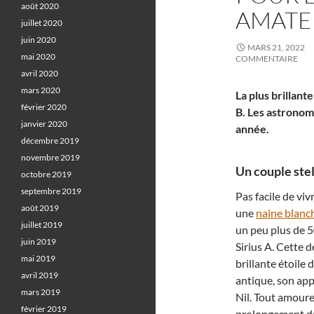
août 2020
AMATE
juillet 2020
juin 2020
MARS 21, 2022
mai 2020
COMMENTAIRE
avril 2020
mars 2020
La plus brillant
février 2020
B. Les astronom
janvier 2020
année.
décembre 2019
novembre 2019
Un couple stel
octobre 2019
septembre 2019
Pas facile de vi
août 2019
une
naine blanc
juillet 2019
un peu plus de 5
juin 2019
Sirius A. Cette d
mai 2019
brillante étoile
avril 2019
antique, son appa
mars 2019
Nil. Tout amoure
février 2019
prolongement d