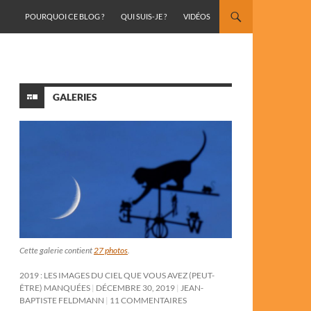
ALLER AU CONTENU
POURQUOI CE BLOG ?
QUI SUIS-JE ?
VIDÉOS
GALERIES
Cette galerie contient
27 photos
.
2019 : LES IMAGES DU CIEL QUE VOUS AVEZ (PEUT-
ÊTRE) MANQUÉES
DÉCEMBRE 30, 2019
JEAN-
BAPTISTE FELDMANN
11 COMMENTAIRES