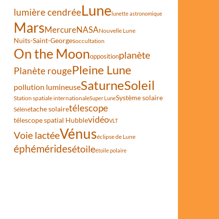
Lune
lumière cendrée
lunette astronomique
Mars
Mercure
NASA
Nouvelle Lune
Nuits-Saint-Georges
occultation
On the Moon
planète
opposition
Pleine Lune
Planète rouge
Saturne
Soleil
pollution lumineuse
Système solaire
Station spatiale internationale
Super Lune
télescope
tache solaire
Séléné
vidéo
télescope spatial Hubble
VLT
Vénus
Voie lactée
éclipse de Lune
éphémérides
étoile
étoile polaire