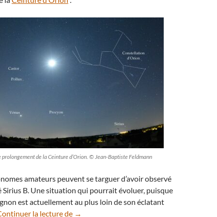
 le prolongement de la Ceinture d’Orion. © Jean-Baptiste Feldmann
onomes amateurs peuvent se targuer d’avoir observé
Sirius B. Une situation qui pourrait évoluer, puisque
gnon est actuellement au plus loin de son éclatant
Observer Sirius B, un défi pour les astron
ontinuer la lecture de
→