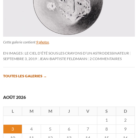
Cette galerie contient
9 photos
.
EN IMAGES : LE CIEL D’ÉTÉ SOUS LES CRAYONS D’UN ASTRODESSINATEUR
SEPTEMBRE 3, 2019
JEAN-BAPTISTE FELDMANN
2 COMMENTAIRES
TOUTES LES GALERIES
→
AOÛT 2026
L
M
M
J
V
S
D
1
2
3
4
5
6
7
8
9
10
11
12
13
14
15
16