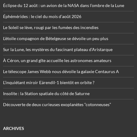
Éclipse du 12 août : un avion de la NASA dans l’ombre de la Lune
Éphémérides : le ciel du mois d’août 2026
Le Soleil se lève, rougi par les fumées des incendies
L’étoile compagnon de Bételgeuse se dévoile un peu plus
Sur la Lune, les mystères du fascinant plateau d’Aristarque
À Céron, un grand gîte accueille les astronomes amateurs
Le télescope James Webb nous dévoile la galaxie Centaurus A
L’inquiétant miroir Eärendil-1 bientôt en orbite ?
Insolite : la Station spatiale du côté de Saturne
Découverte de deux curieuses exoplanètes “cotonneuses”
ARCHIVES