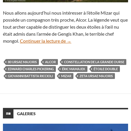
Nous allons aujourd’hui nous intéresser à l’étoile Mizar qui
possède un compagnon très proche, Alcor. La légende veut que
tout archer capable de distinguer les deux étoiles à l’œil nu
était admis dans l’armée de Gengis Khan, le terrible chef
À la découverte des étoiles doub
mongol.
Continuer la lecture de
→
80 URSAE MAJORIS
ALCOR
CONSTELLATION DE LA GRANDE OURSE
EDWARD CHARLES PICKERING
ÉRIC MAMAJEK
ÉTOILE DOUBLE
GIOVANNI BATTISTA RICCIOLI
MIZAR
ZETA URSAE MAJORIS
GALERIES