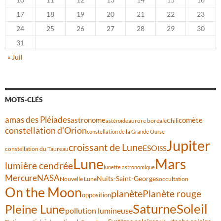
17
18
19
20
21
22
23
24
25
26
27
28
29
30
31
« Juil
MOTS-CLÉS
amas des Pléiades
comète
astronome
aurore boréale
astéroïde
Chili
constellation d'Orion
constellation de la Grande Ourse
Jupiter
croissant de Lune
ESO
ISS
constellation du Taureau
Lune
Mars
lumière cendrée
lunette astronomique
Mercure
NASA
Nuits-Saint-Georges
Nouvelle Lune
occultation
On the Moon
planète
Planète rouge
opposition
Saturne
Soleil
Pleine Lune
pollution lumineuse