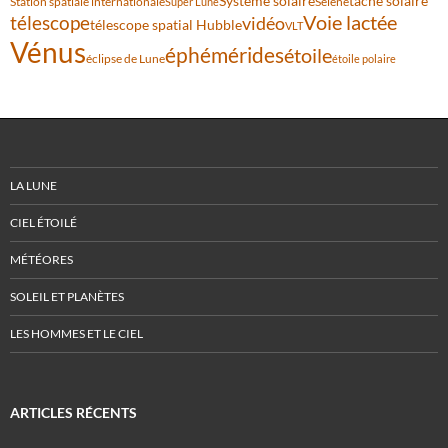
Système solaire
tache solaire
Station spatiale internationale
Séléné
Super Lune
Voie lactée
télescope
vidéo
télescope spatial Hubble
VLT
Vénus
éphémérides
étoile
éclipse de Lune
étoile polaire
LA LUNE
CIEL ÉTOILÉ
MÉTÉORES
SOLEIL ET PLANÈTES
LES HOMMES ET LE CIEL
ARTICLES RÉCENTS