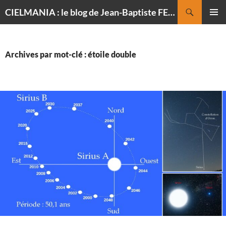
Recherche
CIELMANIA : le blog de Jean-Baptiste FELDMANN, photographe du ciel
ALLER
MENU
AU
PRINCI
CONTENU
Archives par mot-clé : étoile double