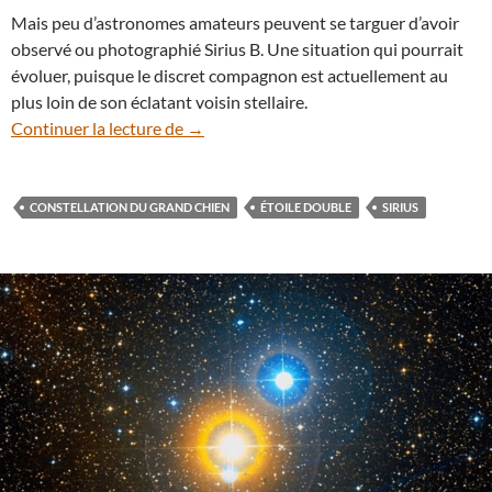
Mais peu d’astronomes amateurs peuvent se targuer d’avoir
observé ou photographié Sirius B. Une situation qui pourrait
évoluer, puisque le discret compagnon est actuellement au
plus loin de son éclatant voisin stellaire.
Observer Sirius B, un défi pour les astr
Continuer la lecture de
→
CONSTELLATION DU GRAND CHIEN
ÉTOILE DOUBLE
SIRIUS