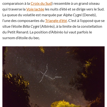
comparaison à la
Croix du Sud
) ressemble à un grand oiseau
qui traverse la
Voie lactée
les nuits d’été et se dirige vers le Sud.
La queue du volatile est marquée par
Alpha Cygni
(Deneb),
l’une des composantes du
Triangle d’été
. C’est à l’opposé que se
situe l’étoile
Bêta Cygni
(Albiréo), à la limite de la constellation
du Petit Renard. La position d’Albiréo lui vaut parfois le
surnom d’étoile du bec.