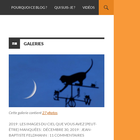
ALLER AU CONTENU
POURQUOI CE BLOG ?
QUI SUIS-JE ?
VIDÉOS
GALERIES
Cette galerie contient
27 photos
.
2019 : LES IMAGES DU CIEL QUE VOUS AVEZ (PEUT-
ÊTRE) MANQUÉES
DÉCEMBRE 30, 2019
JEAN-
BAPTISTE FELDMANN
11 COMMENTAIRES