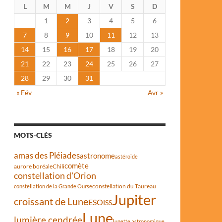
L
M
M
J
V
S
D
1
2
3
4
5
6
7
8
9
10
11
12
13
14
15
16
17
18
19
20
21
22
23
24
25
26
27
28
29
30
31
« Fév
Avr »
MOTS-CLÉS
amas des Pléiades
astronome
astéroïde
comète
aurore boréale
Chili
constellation d'Orion
constellation du Taureau
constellation de la Grande Ourse
Jupiter
croissant de Lune
ESO
ISS
Lune
lumière cendrée
lunette astronomique