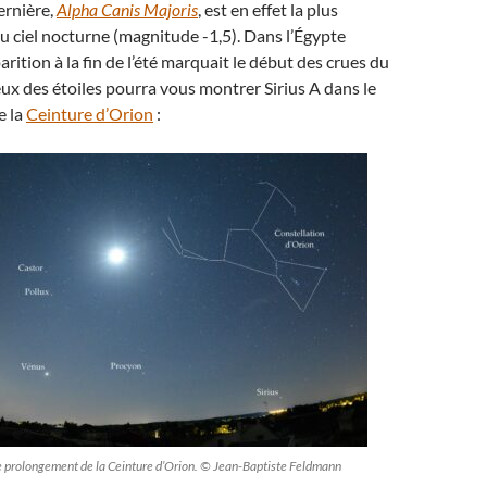
ernière,
Alpha Canis Majoris
, est en effet la plus
 du ciel nocturne (magnitude -1,5). Dans l’Égypte
rition à la fin de l’été marquait le début des crues du
ux des étoiles pourra vous montrer Sirius A dans le
e la
Ceinture d’Orion
:
 le prolongement de la Ceinture d’Orion. © Jean-Baptiste Feldmann