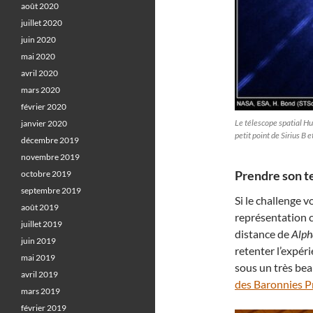
août 2020
juillet 2020
juin 2020
mai 2020
avril 2020
mars 2020
février 2020
Le télescope spatial Hu
janvier 2020
petit point de Sirius B
décembre 2019
novembre 2019
Prendre son t
octobre 2019
septembre 2019
Si le challenge 
août 2019
représentation c
juillet 2019
distance de
Alph
juin 2019
retenter l’expér
mai 2019
sous un très beau
avril 2019
des Baronnies P
mars 2019
février 2019