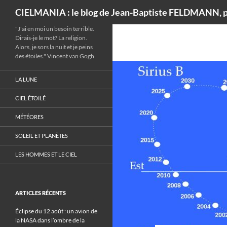
Recherche
CIELMANIA : le blog de Jean-Baptiste FELDMANN, p
"J'ai en moi un besoin terrible.
Dirais-je le mot? La religion.
Alors, je sors la nuit et je peins
des étoiles." Vincent van Gogh
LA LUNE
CIEL ÉTOILÉ
MÉTÉORES
SOLEIL ET PLANÈTES
LES HOMMES ET LE CIEL
ARTICLES RÉCENTS
Éclipse du 12 août : un avion de
la NASA dans l’ombre de la