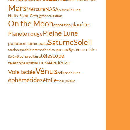
Mars
Mercure
NASA
Nouvelle Lune
Nuits-Saint-Georges
occultation
On the Moon
planète
opposition
Pleine Lune
Planète rouge
Saturne
Soleil
pollution lumineuse
Système solaire
Station spatiale internationale
Super Lune
télescope
tache solaire
Séléné
vidéo
télescope spatial Hubble
VLT
Vénus
Voie lactée
éclipse de Lune
éphémérides
étoile
étoile polaire