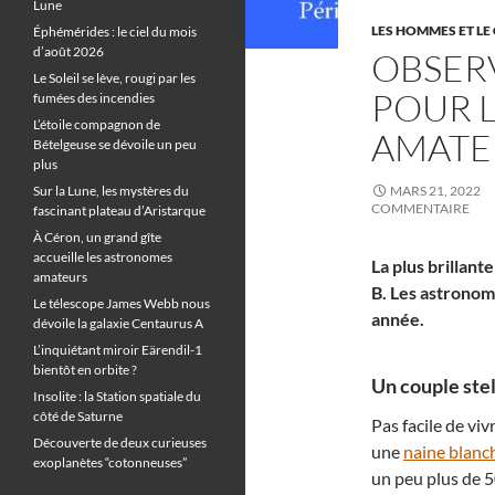
Lune
LES HOMMES ET LE 
Éphémérides : le ciel du mois
d’août 2026
OBSERV
Le Soleil se lève, rougi par les
POUR 
fumées des incendies
L’étoile compagnon de
AMATE
Bételgeuse se dévoile un peu
plus
Sur la Lune, les mystères du
MARS 21, 2022
COMMENTAIRE
fascinant plateau d’Aristarque
À Céron, un grand gîte
accueille les astronomes
La plus brillant
amateurs
B. Les astronom
Le télescope James Webb nous
année.
dévoile la galaxie Centaurus A
L’inquiétant miroir Eärendil-1
bientôt en orbite ?
Un couple stel
Insolite : la Station spatiale du
côté de Saturne
Pas facile de vi
Découverte de deux curieuses
une
naine blanc
exoplanètes “cotonneuses”
un peu plus de 5