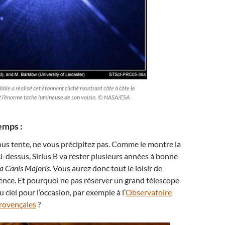
bble a réalisé cet étonnant cliché montrant côte à côte le
 et l’énorme tache lumineuse de son voisin. © NASA/ESA
emps :
vous tente, ne vous précipitez pas. Comme le montre la
i-dessus, Sirius B va rester plusieurs années à bonne
a Canis Majoris
. Vous aurez donc tout le loisir de
ience. Et pourquoi ne pas réserver un grand télescope
 ciel pour l’occasion, par exemple à l’
Observatoire
rovençales
?