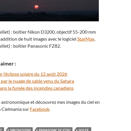
uillet) : boîtier Nikon D3200, objectif 55-200 mm
 addition de huit images avec le logiciel
StarMax
.
illet) : boîtier Panasonic FZ82.
aimer :
r l’éclipse solaire du 12 août 2026
ré par le nuage de sable venu du Sahara
ans la fumée des incendies canadiens
té astronomique et découvrez mes images du ciel en
 Cielmania sur
Facebook
.
ÊT
NIKON D3200
PANASONIC DC-FZ82
SOLEIL