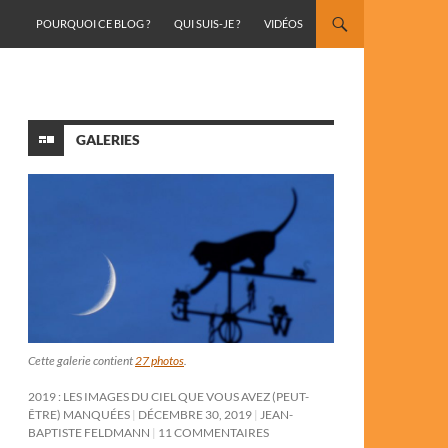
ALLER AU CONTENU
POURQUOI CE BLOG ?
QUI SUIS-JE ?
VIDÉOS
GALERIES
Cette galerie contient
27 photos
.
2019 : LES IMAGES DU CIEL QUE VOUS AVEZ (PEUT-
ÊTRE) MANQUÉES
DÉCEMBRE 30, 2019
JEAN-
BAPTISTE FELDMANN
11 COMMENTAIRES