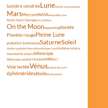
Lune
lumière cendrée
lunette astronomique
Mars
Mercure
NASA
Nouvelle Lune
Nuits-Saint-Georges
occultation
On the Moon
planète
opposition
Pleine Lune
Planète rouge
Saturne
Soleil
pollution lumineuse
Système solaire
Station spatiale internationale
Super Lune
télescope
tache solaire
Séléné
vidéo
télescope spatial Hubble
VLT
Vénus
Voie lactée
éclipse de Lune
éphémérides
étoile
étoile polaire