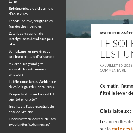
Lune
Éphémérides : le ciel du mois
d’août 2026
Le Soleil se lève, rougi par les
fumées des incendies
SOLEIL ET PLANÈTE
L’étoile compagnon de
Bételgeuse se dévoile un peu
LE SOL
plus
LES FU
Sur la Lune, les mystères du
fascinant plateau d’Aristarque
À Céron, un grand gîte
JUILLET 30, 2026
accueille les astronomes
COMMENTAIRE
amateurs
Le télescope James Webb nous
Ce matin, l’atm
dévoile la galaxie Centaurus A
filtré le lever 
L’inquiétant miroir Eärendil-1
bientôt en orbite ?
Insolite : la Station spatiale du
Ciels laiteux :
côté de Saturne
Découverte de deux curieuses
Les incendies de
exoplanètes “cotonneuses”
sur la
carte des 