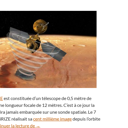
ZE
est constituée d’un télescope de 0,5 mètre de
e longueur focale de 12 mètres. C’est à ce jour la
ra jamais embarquée sur une sonde spatiale. Le 7
RIZE réalisait sa
cent millième image
depuis l’orbite
Curiosité : des dunes alignées au fond d’une va
nuer la lecture de
→